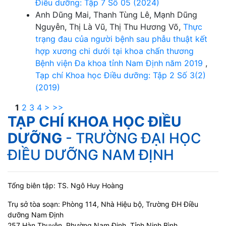
Điều dưỡng: Tập 7 Số 05 (2024)
Anh Dũng Mai, Thanh Tùng Lê, Mạnh Dũng
Nguyễn, Thị Là Vũ, Thị Thu Hương Võ,
Thực
trạng đau của người bệnh sau phẫu thuật kết
hợp xương chi dưới tại khoa chấn thương
Bệnh viện Đa khoa tỉnh Nam Định năm 2019
,
Tạp chí Khoa học Điều dưỡng: Tập 2 Số 3(2)
(2019)
1
2
3
4
>
>>
TẠP CHÍ KHOA HỌC ĐIỀU
DƯỠNG
- TRƯỜNG ĐẠI HỌC
ĐIỀU DƯỠNG NAM ĐỊNH
Tổng biên tập: TS. Ngô Huy Hoàng
Trụ sở tòa soạn: Phòng 114, Nhà Hiệu bộ, Trường ĐH Điều
dưỡng Nam Định
257 Hàn Thuyên, Phường Nam Định, Tỉnh Ninh Bình