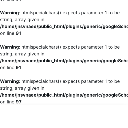
Warning
: htmlspecialchars() expects parameter 1 to be
string, array given in
/home/jnsvnaee/public_html/plugins/generic/googleScho
on line
91
Warning
: htmlspecialchars() expects parameter 1 to be
string, array given in
/home/jnsvnaee/public_html/plugins/generic/googleScho
on line
91
Warning
: htmlspecialchars() expects parameter 1 to be
string, array given in
/home/jnsvnaee/public_html/plugins/generic/googleScho
on line
97
Chất lượng cuộc sống của người bệnh chạy thận nhân tạo