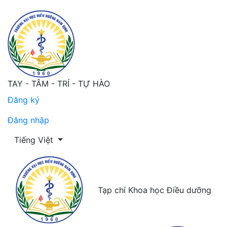
TAY - TÂM - TRÍ - TỰ HÀO
Đăng ký
Đăng nhập
Thay đổi ngôn ngữ. Ngôn ngữ hiện tại là:
Tiếng Việt
Tạp chí Khoa học Điều dưỡng