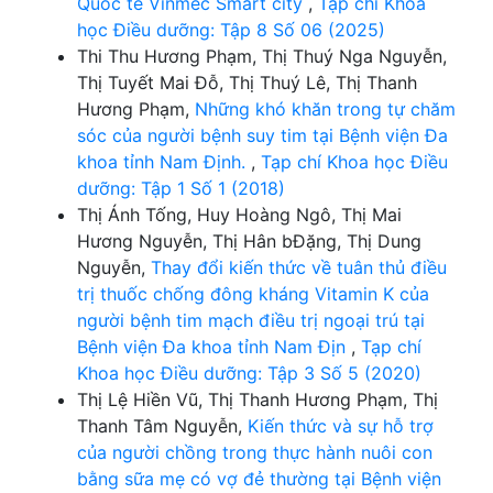
Quốc tế Vinmec Smart city
,
Tạp chí Khoa
học Điều dưỡng: Tập 8 Số 06 (2025)
Thi Thu Hương Phạm, Thị Thuý Nga Nguyễn,
Thị Tuyết Mai Đỗ, Thị Thuý Lê, Thị Thanh
Hương Phạm,
Những khó khăn trong tự chăm
sóc của người bệnh suy tim tại Bệnh viện Đa
khoa tỉnh Nam Định.
,
Tạp chí Khoa học Điều
dưỡng: Tập 1 Số 1 (2018)
Thị Ánh Tống, Huy Hoàng Ngô, Thị Mai
Hương Nguyễn, Thị Hân bĐặng, Thị Dung
Nguyễn,
Thay đổi kiến thức về tuân thủ điều
trị thuốc chống đông kháng Vitamin K của
người bệnh tim mạch điều trị ngoại trú tại
Bệnh viện Đa khoa tỉnh Nam Địn
,
Tạp chí
Khoa học Điều dưỡng: Tập 3 Số 5 (2020)
Thị Lệ Hiền Vũ, Thị Thanh Hương Phạm, Thị
Thanh Tâm Nguyễn,
Kiến thức và sự hỗ trợ
của người chồng trong thực hành nuôi con
bằng sữa mẹ có vợ đẻ thường tại Bệnh viện