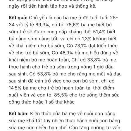
ngày rồi tiến hành tập hợp và thống kê.
Kết quả:
Chủ yếu là các bà mẹ ở độ tuổi tuổi 25-
34 với tỷ lệ 69,3%, có tới 78,6% bà mẹ biết bú
sớm trẻ sẽ được cung cấp kháng thể, 51,4% biết
bú càng sớm càng tốt. và chỉ có 1,3% không biết
về khái niệm cho bú sớm, Có 73,1% đạt kiến thức
về cho trẻ bú sớm, Có 46,9% bà mẹ hiểu đúng về
khái niệm bú mẹ hoàn toàn, Chỉ có 33,8% bà mẹ
thực hành cho trẻ bú sớm trong vòng 1 giờ đầu
sau sinh, Có 53,8% bà mẹ cho rằng mẹ mệt và đau
sau sinh đã cản trở việc cho con bú sớm, chỉ có
14,5% bà mẹ cho trẻ bú hoàn toàn tại thời điểm
xuất viện và còn tới 85,5% cho trẻ uống thêm sữa
công thức hoặc 1 số thứ khác
Kết luận:
Kiến thức của bà mẹ về nuôi con bằng
sữa mẹ khá tốt tuy nhiên thực hành nuôi con bằng
sữa mẹ còn nhiều hạn chế. Cần tăng cường tư vấn