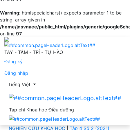
Warning
: htmlspecialchars() expects parameter 1 to be
string, array given in
/home/jnsvnaee/public_html/plugins/generic/googleScho
on line
97
Kiến thức và thực hành cho trẻ bú sớm sau sinh và bú m
TAY - TÂM - TRÍ - TỰ HÀO
Đăng ký
Đăng nhập
Thay đổi ngôn ngữ. Ngôn ngữ hiện tại là:
Tiếng Việt
Tạp chí Khoa học Điều dưỡng
NGHIÊN CỨU KHOA HỌC
|
Tập 4 Số 2 (2021)