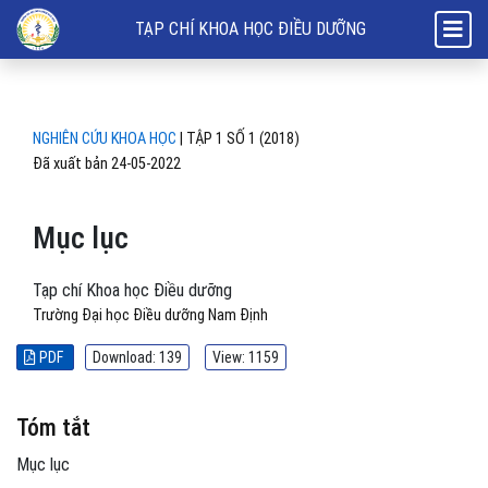
Mục lục
TẠP CHÍ KHOA HỌC ĐIỀU DƯỠNG
NGHIÊN CỨU KHOA HỌC
|
TẬP 1 SỐ 1 (2018)
Đã xuất bản 24-05-2022
Mục lục
Tạp chí Khoa học Điều dưỡng
Trường Đại học Điều dưỡng Nam Định
PDF
Download: 139
View: 1159
Tóm tắt
Mục lục