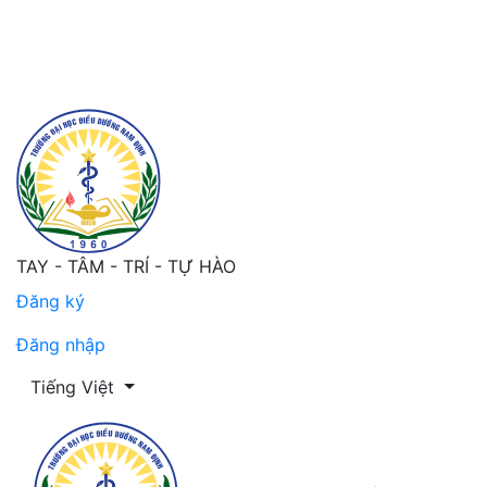
Thực trạng kiến thức, thái độ và một số yếu tố liên qu
TAY - TÂM - TRÍ - TỰ HÀO
Đăng ký
Đăng nhập
Thay đổi ngôn ngữ. Ngôn ngữ hiện tại là:
Tiếng Việt