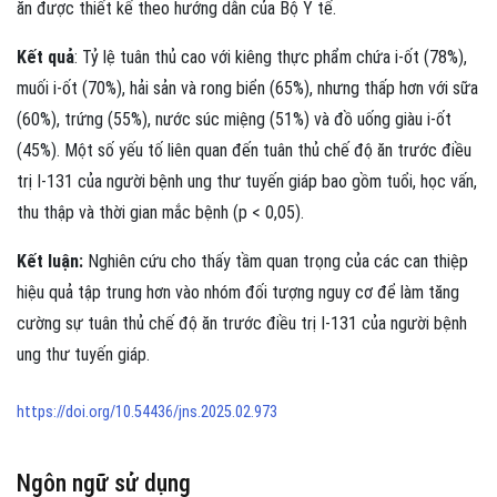
ăn được thiết kế theo hướng dẫn của Bộ Y tế.
Kết quả
: Tỷ lệ tuân thủ cao với kiêng thực phẩm chứa i-ốt (78%),
muối i-ốt (70%), hải sản và rong biển (65%), nhưng thấp hơn với sữa
(60%), trứng (55%), nước súc miệng (51%) và đồ uống giàu i-ốt
(45%). Một số yếu tố liên quan đến tuân thủ chế độ ăn trước điều
trị I-131 của người bệnh ung thư tuyến giáp bao gồm tuổi, học vấn,
thu thập và thời gian mắc bệnh (p < 0,05).
Kết luận:
Nghiên cứu cho thấy tầm quan trọng của các can thiệp
hiệu quả tập trung hơn vào nhóm đối tượng nguy cơ để làm tăng
cường sự tuân thủ chế độ ăn trước điều trị I-131 của người bệnh
ung thư tuyến giáp.
https://doi.org/10.54436/jns.2025.02.973
Ngôn ngữ sử dụng