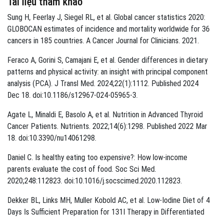
Tài liệu tham khảo
Sung H, Feerlay J, Siegel RL, et al. Global cancer statistics 2020:
GLOBOCAN estimates of incidence and mortality worldwide for 36
cancers in 185 countries. A Cancer Journal for Clinicians. 2021.
Feraco A, Gorini S, Camajani E, et al. Gender differences in dietary
patterns and physical activity: an insight with principal component
analysis (PCA). J Transl Med. 2024;22(1):1112. Published 2024
Dec 18. doi:10.1186/s12967-024-05965-3.
Agate L, Minaldi E, Basolo A, et al. Nutrition in Advanced Thyroid
Cancer Patients. Nutrients. 2022;14(6):1298. Published 2022 Mar
18. doi:10.3390/nu14061298.
Daniel C. Is healthy eating too expensive?: How low-income
parents evaluate the cost of food. Soc Sci Med.
2020;248:112823. doi:10.1016/j.socscimed.2020.112823.
Dekker BL, Links MH, Muller Kobold AC, et al. Low-Iodine Diet of 4
Days Is Sufficient Preparation for 131I Therapy in Differentiated