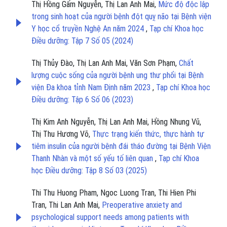
Thị Hồng Gấm Nguyễn, Thị Lan Anh Mai,
Mức độ độc lập
trong sinh hoạt của người bệnh đột quỵ não tại Bệnh viện
Y học cổ truyền Nghệ An năm 2024
,
Tạp chí Khoa học
Điều dưỡng: Tập 7 Số 05 (2024)
Thị Thủy Đào, Thị Lan Anh Mai, Văn Sơn Phạm,
Chất
lượng cuộc sống của người bệnh ung thư phổi tại Bệnh
viện Đa khoa tỉnh Nam Định năm 2023
,
Tạp chí Khoa học
Điều dưỡng: Tập 6 Số 06 (2023)
Thị Kim Anh Nguyễn, Thị Lan Anh Mai, Hồng Nhung Vũ,
Thị Thu Hương Võ,
Thực trạng kiến thức, thực hành tự
tiêm insulin của người bệnh đái tháo đường tại Bệnh Viện
Thanh Nhàn và một số yếu tố liên quan
,
Tạp chí Khoa
học Điều dưỡng: Tập 8 Số 03 (2025)
Thi Thu Huong Pham, Ngoc Luong Tran, Thi Hien Phi
Tran, Thi Lan Anh Mai,
Preoperative anxiety and
psychological support needs among patients with