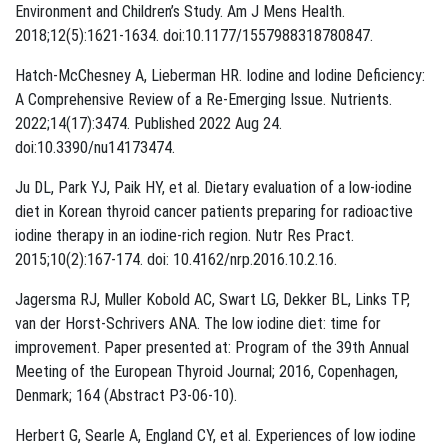
Environment and Children’s Study. Am J Mens Health.
2018;12(5):1621-1634. doi:10.1177/1557988318780847.
Hatch-McChesney A, Lieberman HR. Iodine and Iodine Deficiency:
A Comprehensive Review of a Re-Emerging Issue. Nutrients.
2022;14(17):3474. Published 2022 Aug 24.
doi:10.3390/nu14173474.
Ju DL, Park YJ, Paik HY, et al. Dietary evaluation of a low-iodine
diet in Korean thyroid cancer patients preparing for radioactive
iodine therapy in an iodine-rich region. Nutr Res Pract.
2015;10(2):167-174. doi: 10.4162/nrp.2016.10.2.16.
Jagersma RJ, Muller Kobold AC, Swart LG, Dekker BL, Links TP,
van der Horst-Schrivers ANA. The low iodine diet: time for
improvement. Paper presented at: Program of the 39th Annual
Meeting of the European Thyroid Journal; 2016, Copenhagen,
Denmark; 164 (Abstract P3-06-10).
Herbert G, Searle A, England CY, et al. Experiences of low iodine