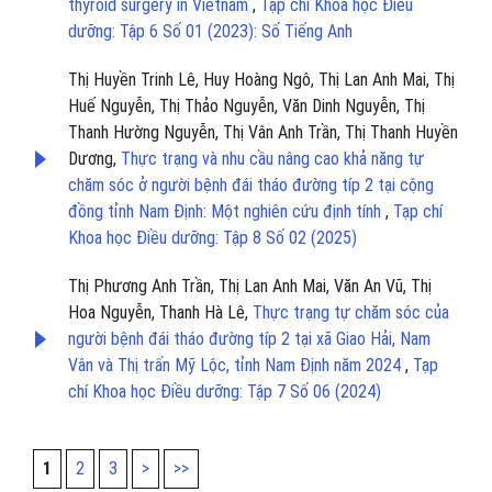
thyroid surgery in Vietnam
,
Tạp chí Khoa học Điều
dưỡng: Tập 6 Số 01 (2023): Số Tiếng Anh
Thị Huyền Trinh Lê, Huy Hoàng Ngô, Thị Lan Anh Mai, Thị
Huế Nguyễn, Thị Thảo Nguyễn, Văn Dinh Nguyễn, Thị
Thanh Hường Nguyễn, Thị Vân Anh Trần, Thị Thanh Huyền
Dương,
Thực trạng và nhu cầu nâng cao khả năng tự
chăm sóc ở người bệnh đái tháo đường típ 2 tại cộng
đồng tỉnh Nam Định: Một nghiên cứu định tính
,
Tạp chí
Khoa học Điều dưỡng: Tập 8 Số 02 (2025)
Thị Phương Anh Trần, Thị Lan Anh Mai, Văn An Vũ, Thị
Hoa Nguyễn, Thanh Hà Lê,
Thực trạng tự chăm sóc của
người bệnh đái tháo đường típ 2 tại xã Giao Hải, Nam
Vân và Thị trấn Mỹ Lộc, tỉnh Nam Định năm 2024
,
Tạp
chí Khoa học Điều dưỡng: Tập 7 Số 06 (2024)
1
2
3
>
>>