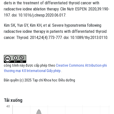
diets in the treatment of differentiated thyroid cancer with
radioactive iodine ablation therapy. Clin Nutr ESPEN. 2020;39:190-
197. doi: 10.1016/j.clnesp.2020.06.017.
Kim SK, Yun GY, Kim KH, et al. Severe hyponatremia following
radioactive iodine therapy in patients with differentiated thyroid
cancer. Thyroid. 2014;24(4):773-777. doi: 10.1089/thy.2013.0110.
công trình này được cấp phép theo
Creative Commons Attribution-phi
thương mại 4.0 International Giấy phép
.
Bản quyền (c) 2025 Tạp chí Khoa học Điều dưỡng
Tải xuống