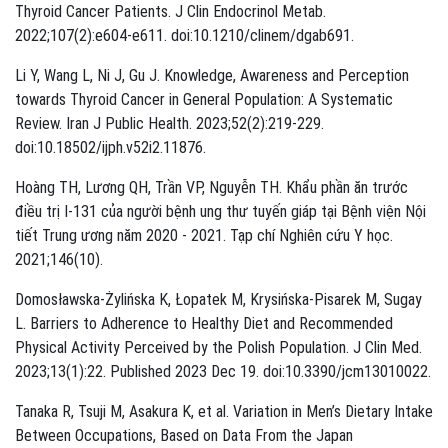
Thyroid Cancer Patients. J Clin Endocrinol Metab.
2022;107(2):e604-e611. doi:10.1210/clinem/dgab691.
Li Y, Wang L, Ni J, Gu J. Knowledge, Awareness and Perception
towards Thyroid Cancer in General Population: A Systematic
Review. Iran J Public Health. 2023;52(2):219-229.
doi:10.18502/ijph.v52i2.11876.
Hoàng TH, Lương QH, Trần VP, Nguyễn TH. Khẩu phần ăn trước
điều trị I-131 của người bệnh ung thư tuyến giáp tại Bệnh viện Nội
tiết Trung ương năm 2020 - 2021. Tạp chí Nghiên cứu Y học.
2021;146(10).
Domosławska-Żylińska K, Łopatek M, Krysińska-Pisarek M, Sugay
L. Barriers to Adherence to Healthy Diet and Recommended
Physical Activity Perceived by the Polish Population. J Clin Med.
2023;13(1):22. Published 2023 Dec 19. doi:10.3390/jcm13010022.
Tanaka R, Tsuji M, Asakura K, et al. Variation in Men’s Dietary Intake
Between Occupations, Based on Data From the Japan