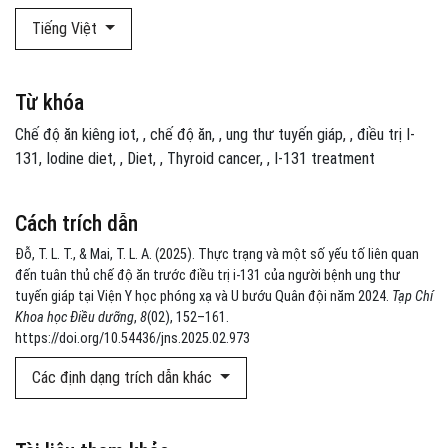
Tiếng Việt
Từ khóa
Chế độ ăn kiêng iot
,
chế độ ăn
,
ung thư tuyến giáp
,
điều trị I-
131
Iodine diet
,
Diet
,
Thyroid cancer
,
I-131 treatment
Cách trích dẫn
Đỗ, T. L. T., & Mai, T. L. A. (2025). Thực trạng và một số yếu tố liên quan
đến tuân thủ chế độ ăn trước điều trị i-131 của người bệnh ung thư
tuyến giáp tại Viện Y học phóng xạ và U bướu Quân đội năm 2024.
Tạp Chí
Khoa học Điều dưỡng
,
8
(02), 152–161.
https://doi.org/10.54436/jns.2025.02.973
Các định dạng trích dẫn khác