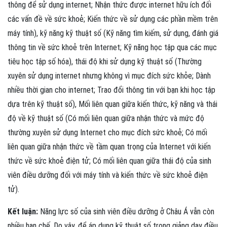
thông để sử dụng internet; Nhận thức được internet hữu ích đối
các vấn đề về sức khoẻ; Kiến thức về sử dụng các phần mềm trên
máy tính), kỹ năng kỹ thuật số (Kỹ năng tìm kiếm, sử dụng, đánh giá
thông tin về sức khoẻ trên Internet; Kỹ năng học tập qua các mục
tiêu học tập số hóa), thái độ khi sử dụng kỹ thuật số (Thường
xuyên sử dụng internet nhưng không vì mục đích sức khỏe; Dành
nhiều thời gian cho internet; Trao đổi thông tin với bạn khi học tập
dựa trên kỹ thuật số), Mối liên quan giữa kiến thức, kỹ năng và thái
độ về kỹ thuật số (Có mối liên quan giữa nhận thức và mức độ
thường xuyên sử dụng Internet cho mục đích sức khoẻ; Có mối
liên quan giữa nhận thức về tầm quan trọng của Internet với kiến
thức về sức khoẻ điện tử; Có mối liên quan giữa thái độ của sinh
viên điều dưỡng đối với máy tính và kiến thức về sức khoẻ điện
tử).
Kết luận:
Năng lực số của sinh viên điều dưỡng ở Châu Á vẫn còn
nhiều hạn chế. Do vậy, để áp dụng kỹ thuật số trong giảng dạy điều