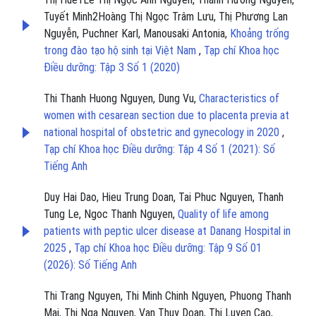
Tuyết Minh2Hoàng Thị Ngọc Trâm Lưu, Thị Phương Lan
Nguyễn, Puchner Karl, Manousaki Antonia,
Khoảng trống
trong đào tạo hộ sinh tại Việt Nam
,
Tạp chí Khoa học
Điều dưỡng: Tập 3 Số 1 (2020)
Thi Thanh Huong Nguyen, Dung Vu,
Characteristics of
women with cesarean section due to placenta previa at
national hospital of obstetric and gynecology in 2020
,
Tạp chí Khoa học Điều dưỡng: Tập 4 Số 1 (2021): Số
Tiếng Anh
Duy Hai Dao, Hieu Trung Doan, Tai Phuc Nguyen, Thanh
Tung Le, Ngoc Thanh Nguyen,
Quality of life among
patients with peptic ulcer disease at Danang Hospital in
2025
,
Tạp chí Khoa học Điều dưỡng: Tập 9 Số 01
(2026): Số Tiếng Anh
Thi Trang Nguyen, Thi Minh Chinh Nguyen, Phuong Thanh
Mai, Thi Nga Nguyen, Van Thuy Doan, Thi Luyen Cao,