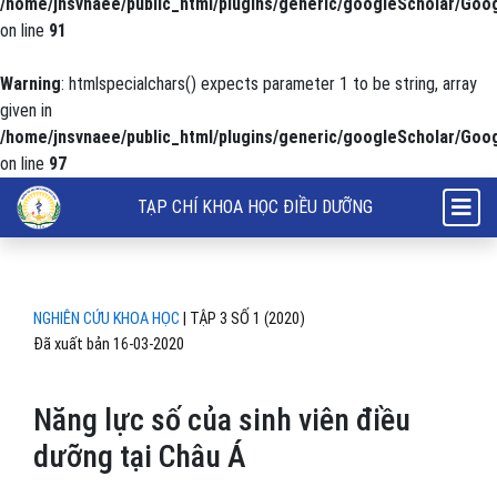
/home/jnsvnaee/public_html/plugins/generic/googleScholar/Goog
on line
91
Warning
: htmlspecialchars() expects parameter 1 to be string, array
given in
/home/jnsvnaee/public_html/plugins/generic/googleScholar/Goog
on line
97
Năng lực số của sinh viên điều dưỡng tại Châu Á
TẠP CHÍ KHOA HỌC ĐIỀU DƯỠNG
NGHIÊN CỨU KHOA HỌC
|
TẬP 3 SỐ 1 (2020)
Đã xuất bản 16-03-2020
Năng lực số của sinh viên điều
dưỡng tại Châu Á