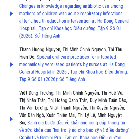
Changes in knowledge regarding antibiotic use among
mothers of children with acute respiratory infections
after a health education intervention at Ha Dong General
Hospital
,
Tạp chí Khoa học Điều dưỡng: Tập 9 Số 01
(2026): Số Tiếng Anh
Thanh Huong Nguyen, Thi Minh Chinh Nguyen, Thi Thu
Hien Do,
Special oral care practices for intubated
mechanically ventilated patients by nurses at Ha Dong
General Hospital in 2025
,
Tạp chí Khoa học Điều dưỡng:
Tập 9 Số 01 (2026): Số Tiếng Anh
Việt Dũng Trương, Thị Minh Chính Nguyễn, Thị Huệ Vũ,
Thị Nhàn Trần, Thị Hoàng Oanh Trần, Duy Minh Tuấn Đào,
Thị Vân Lương, Nhật Thành Nguyễn, Thị Xuyến Nguyễn,
Văn Dần Ngô, Xuân Thiên Mai, Thị Lý Lê, Minh Nguyệt
Bùi,
Đánh giá bước đầu về khả năng cung cấp thông tin
về sức khỏe của “hai trợ lý ảo cho bác sỹ và điều dưỡng”
Copilot và Gemini Pro
,
Tạp chí Khoa học Điều dưỡng: