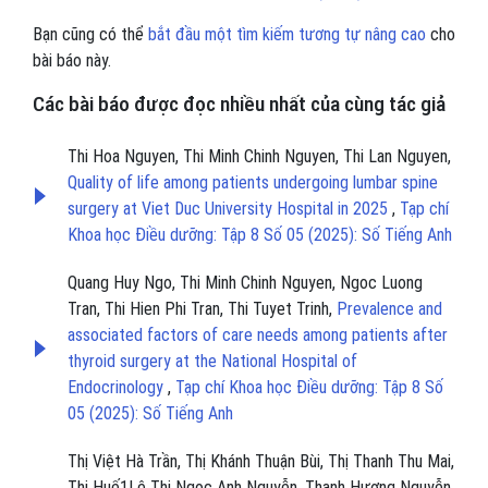
Bạn cũng có thể
bắt đầu một tìm kiếm tương tự nâng cao
cho
bài báo này.
Các bài báo được đọc nhiều nhất của cùng tác giả
Thi Hoa Nguyen, Thi Minh Chinh Nguyen, Thi Lan Nguyen,
Quality of life among patients undergoing lumbar spine
surgery at Viet Duc University Hospital in 2025
,
Tạp chí
Khoa học Điều dưỡng: Tập 8 Số 05 (2025): Số Tiếng Anh
Quang Huy Ngo, Thi Minh Chinh Nguyen, Ngoc Luong
Tran, Thi Hien Phi Tran, Thi Tuyet Trinh,
Prevalence and
associated factors of care needs among patients after
thyroid surgery at the National Hospital of
Endocrinology
,
Tạp chí Khoa học Điều dưỡng: Tập 8 Số
05 (2025): Số Tiếng Anh
Thị Việt Hà Trần, Thị Khánh Thuận Bùi, Thị Thanh Thu Mai,
Thị Huế1Lê Thị Ngọc Anh Nguyễn, Thanh Hương Nguyễn,