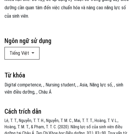
dưỡng cần quan tâm đến việc chuẩn hóa và nâng cao năng lực số
của sinh viên.
Ngôn ngữ sử dụng
Tiếng Việt
Từ khóa
Digital competence
,
Nursing student
,
Asia
Năng lực số
,
sinh
viên điều dưỡng
,
Châu Á
Cách trích dẫn
Lê, T. T., Nguyễn, T. T. H., Nguyễn, T. M. C., Mai, T. T. T., Hoàng, T. V. L.,
Hoàng, T. M. T., & Phạm, T. T. C. (2020). Năng lực số của sinh viên điều
dưỡng tại Châu Á.
Tạp Chí Khoa học Điều dưỡng
,
3
(1), 83–90. Truy vấn từ