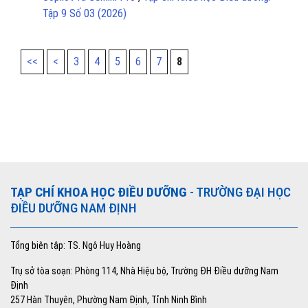
Tập 9 Số 03 (2026)
<<
<
3
4
5
6
7
8
TẠP CHÍ KHOA HỌC ĐIỀU DƯỠNG
- TRƯỜNG ĐẠI HỌC
ĐIỀU DƯỠNG NAM ĐỊNH
Tổng biên tập: TS. Ngô Huy Hoàng
Trụ sở tòa soạn: Phòng 114, Nhà Hiệu bộ, Trường ĐH Điều dưỡng Nam
Định
257 Hàn Thuyên, Phường Nam Định, Tỉnh Ninh Bình