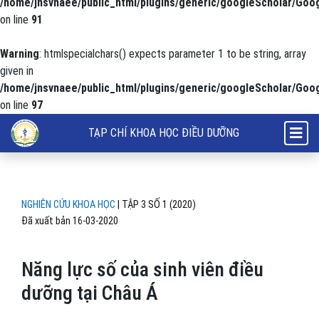
/home/jnsvnaee/public_html/plugins/generic/googleScholar/Goog
on line
91
Warning
: htmlspecialchars() expects parameter 1 to be string, array
given in
/home/jnsvnaee/public_html/plugins/generic/googleScholar/Goog
on line
97
Năng lực số của sinh viên điều dưỡng tại Châu Á
TẠP CHÍ KHOA HỌC ĐIỀU DƯỠNG
NGHIÊN CỨU KHOA HỌC
|
TẬP 3 SỐ 1 (2020)
Đã xuất bản 16-03-2020
Năng lực số của sinh viên điều
dưỡng tại Châu Á