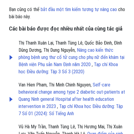
Bạn cũng có thể
bắt đầu một tìm kiếm tương tự nâng cao
cho
bài báo này.
Các bài báo được đọc nhiều nhất của cùng tác giả
Thị Thanh Xuân Lại, Thanh Tùng Lê, Quốc Bảo Đinh, Đình
Dũng Dương, Thị Dung Nguyễn,
Nâng cao kiến thức
phòng bệnh ung thư cổ tử cung cho phụ nữ đến khám tại
Bệnh viện Phụ sản Nam Định năm 2020
,
Tạp chí Khoa
học Điều dưỡng: Tập 3 Số 3 (2020)
Van Hien Pham, Thi Minh Chinh Nguyen,
Self-care
behavioral change among type 2 diabetic out-patients at
Quang Ninh general Hospital after health education
intervention in 2023
,
Tạp chí Khoa học Điều dưỡng: Tập
7 Số 01 (2024): Số Tiếng Anh
Vũ Hà My Trần, Thanh Tùng Lê, Thị Hương Mai, Thị Xuân
Lưu, Văn Tuấn Nguyễn, Thanh Hà Lê,
Quan điểm của sinh