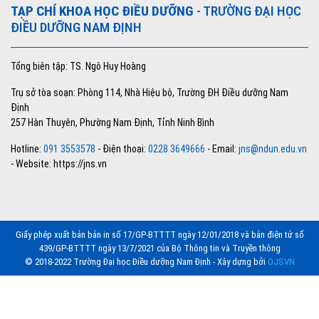
TẠP CHÍ KHOA HỌC ĐIỀU DƯỠNG
- TRƯỜNG ĐẠI HỌC
ĐIỀU DƯỠNG NAM ĐỊNH
Tổng biên tập: TS. Ngô Huy Hoàng
Trụ sở tòa soạn: Phòng 114, Nhà Hiệu bộ, Trường ĐH Điều dưỡng Nam
Định
257 Hàn Thuyên, Phường Nam Định, Tỉnh Ninh Bình
Hotline:
091 3553578
- Điện thoại:
0228 3649666
- Email:
jns@ndun.edu.vn
- Website: https://jns.vn
Giấy phép xuất bản bản in số 17/GP-BTTTT ngày 12/01/2018 và bản điện tử số
439/GP-BTTTT ngày 13/7/2021 của Bộ Thông tin và Truyền thông
© 2018-2022 Trường Đại học Điều dưỡng Nam Định - Xây dựng bởi
OJSVN