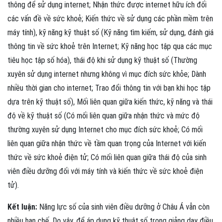
thông để sử dụng internet; Nhận thức được internet hữu ích đối
các vấn đề về sức khoẻ; Kiến thức về sử dụng các phần mềm trên
máy tính), kỹ năng kỹ thuật số (Kỹ năng tìm kiếm, sử dụng, đánh giá
thông tin về sức khoẻ trên Internet; Kỹ năng học tập qua các mục
tiêu học tập số hóa), thái độ khi sử dụng kỹ thuật số (Thường
xuyên sử dụng internet nhưng không vì mục đích sức khỏe; Dành
nhiều thời gian cho internet; Trao đổi thông tin với bạn khi học tập
dựa trên kỹ thuật số), Mối liên quan giữa kiến thức, kỹ năng và thái
độ về kỹ thuật số (Có mối liên quan giữa nhận thức và mức độ
thường xuyên sử dụng Internet cho mục đích sức khoẻ; Có mối
liên quan giữa nhận thức về tầm quan trọng của Internet với kiến
thức về sức khoẻ điện tử; Có mối liên quan giữa thái độ của sinh
viên điều dưỡng đối với máy tính và kiến thức về sức khoẻ điện
tử).
Kết luận:
Năng lực số của sinh viên điều dưỡng ở Châu Á vẫn còn
nhiều hạn chế. Do vậy, để áp dụng kỹ thuật số trong giảng dạy điều