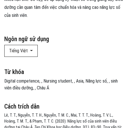
dưỡng cần quan tâm đến việc chuẩn hóa và nâng cao năng lực số
của sinh viên.
Ngôn ngữ sử dụng
Tiếng Việt
Từ khóa
Digital competence
,
Nursing student
,
Asia
Năng lực số
,
sinh
viên điều dưỡng
,
Châu Á
Cách trích dẫn
Lê, T. T., Nguyễn, T. T. H., Nguyễn, T. M. C., Mai, T. T. T., Hoàng, T. V. L.,
Hoàng, T. M. T., & Phạm, T. T. C. (2020). Năng lực số của sinh viên điều
dưỡng tại Châu Á.
Tạp Chí Khoa học Điều dưỡng
,
3
(1), 83–90. Truy vấn từ