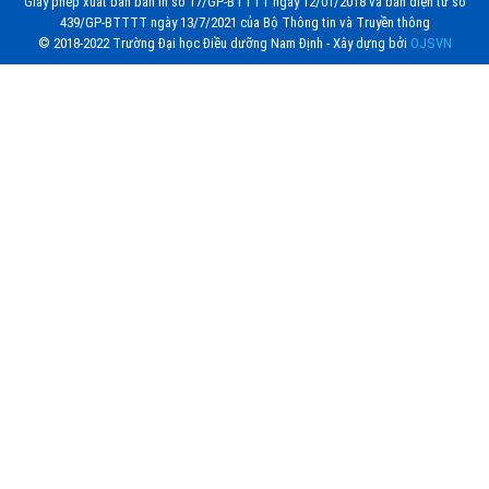
Giấy phép xuất bản bản in số 17/GP-BTTTT ngày 12/01/2018 và bản điện tử số
439/GP-BTTTT ngày 13/7/2021 của Bộ Thông tin và Truyền thông
© 2018-2022 Trường Đại học Điều dưỡng Nam Định - Xây dựng bởi
OJSVN