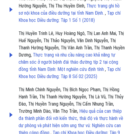
Hường Nguyễn, Thị Thu Huyền Đinh,
Thực trạng ghi hồ
sơ nội khoa của điều dưỡng tại tỉnh Nam Định.
,
Tạp chí
Khoa học Điều dưỡng: Tập 1 Số 1 (2018)
Thị Huyền Trinh Lê, Huy Hoàng Ngô, Thị Lan Anh Mai, Thị
Huế Nguyễn, Thị Thảo Nguyễn, Văn Dinh Nguyễn, Thị
Thanh Hường Nguyễn, Thị Vân Anh Trần, Thị Thanh Huyền
Dương,
Thực trạng và nhu cầu nâng cao khả năng tự
chăm sóc ở người bệnh đái tháo đường típ 2 tại cộng
đồng tỉnh Nam Định: Một nghiên cứu định tính
,
Tạp chí
Khoa học Điều dưỡng: Tập 8 Số 02 (2025)
Thị Minh Chính Nguyễn, Thị Bích Ngọc Phạm, Thị Hồng
Hạnh Trần, Thị Thanh Hường Nguyễn, Thị Là Vũ, Thị Thủy
Đào, Thị Huyền Trang Nguyễn, Thị Cẩm Nhung Trần,
Trường Minh Đào, Văn Thọ Trần,
Hiệu quả của can thiệp
đa thành phần đối với kiến thức, thái độ và thực hành về
dự phòng và phát hiện sớm ung thư vú: Nghiên cứu can
thiệp cộng đồng
,
Tạp chí Khoa học Điều dưỡng: Tập 9