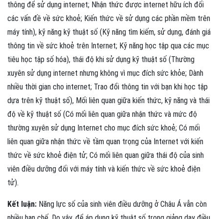
thông để sử dụng internet; Nhận thức được internet hữu ích đối
các vấn đề về sức khoẻ; Kiến thức về sử dụng các phần mềm trên
máy tính), kỹ năng kỹ thuật số (Kỹ năng tìm kiếm, sử dụng, đánh giá
thông tin về sức khoẻ trên Internet; Kỹ năng học tập qua các mục
tiêu học tập số hóa), thái độ khi sử dụng kỹ thuật số (Thường
xuyên sử dụng internet nhưng không vì mục đích sức khỏe; Dành
nhiều thời gian cho internet; Trao đổi thông tin với bạn khi học tập
dựa trên kỹ thuật số), Mối liên quan giữa kiến thức, kỹ năng và thái
độ về kỹ thuật số (Có mối liên quan giữa nhận thức và mức độ
thường xuyên sử dụng Internet cho mục đích sức khoẻ; Có mối
liên quan giữa nhận thức về tầm quan trọng của Internet với kiến
thức về sức khoẻ điện tử; Có mối liên quan giữa thái độ của sinh
viên điều dưỡng đối với máy tính và kiến thức về sức khoẻ điện
tử).
Kết luận:
Năng lực số của sinh viên điều dưỡng ở Châu Á vẫn còn
nhiều hạn chế. Do vậy, để áp dụng kỹ thuật số trong giảng dạy điều