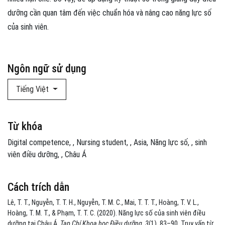
dưỡng cần quan tâm đến việc chuẩn hóa và nâng cao năng lực số
của sinh viên.
Ngôn ngữ sử dụng
Tiếng Việt
Từ khóa
Digital competence
,
Nursing student
,
Asia
Năng lực số
,
sinh
viên điều dưỡng
,
Châu Á
Cách trích dẫn
Lê, T. T., Nguyễn, T. T. H., Nguyễn, T. M. C., Mai, T. T. T., Hoàng, T. V. L.,
Hoàng, T. M. T., & Phạm, T. T. C. (2020). Năng lực số của sinh viên điều
dưỡng tại Châu Á.
Tạp Chí Khoa học Điều dưỡng
,
3
(1), 83–90. Truy vấn từ