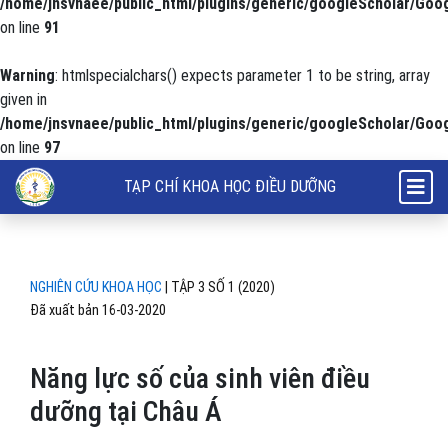
/home/jnsvnaee/public_html/plugins/generic/googleScholar/Goog
on line
91
Warning
: htmlspecialchars() expects parameter 1 to be string, array
given in
/home/jnsvnaee/public_html/plugins/generic/googleScholar/Goog
on line
97
Năng lực số của sinh viên điều dưỡng tại Châu Á
TẠP CHÍ KHOA HỌC ĐIỀU DƯỠNG
NGHIÊN CỨU KHOA HỌC
|
TẬP 3 SỐ 1 (2020)
Đã xuất bản 16-03-2020
Năng lực số của sinh viên điều
dưỡng tại Châu Á