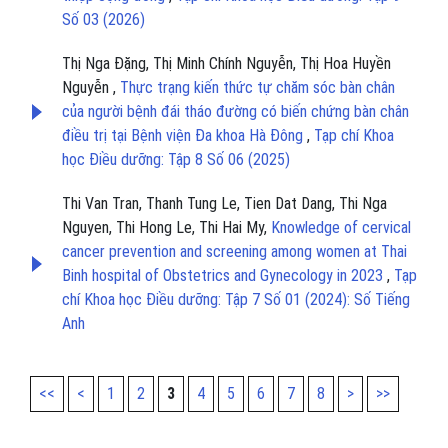
Số 03 (2026)
Thị Nga Đặng, Thị Minh Chính Nguyễn, Thị Hoa Huyền
Nguyễn ,
Thực trạng kiến thức tự chăm sóc bàn chân
của người bệnh đái tháo đường có biến chứng bàn chân
điều trị tại Bệnh viện Đa khoa Hà Đông
,
Tạp chí Khoa
học Điều dưỡng: Tập 8 Số 06 (2025)
Thi Van Tran, Thanh Tung Le, Tien Dat Dang, Thi Nga
Nguyen, Thi Hong Le, Thi Hai My,
Knowledge of cervical
cancer prevention and screening among women at Thai
Binh hospital of Obstetrics and Gynecology in 2023
,
Tạp
chí Khoa học Điều dưỡng: Tập 7 Số 01 (2024): Số Tiếng
Anh
<<
<
1
2
3
4
5
6
7
8
>
>>