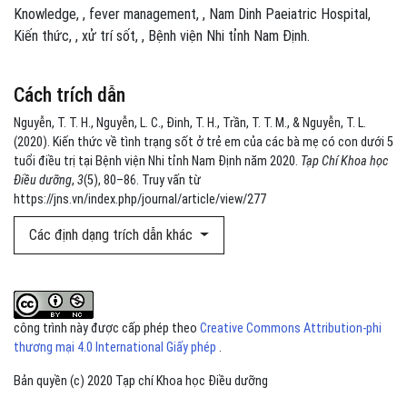
Knowledge
,
fever management
,
Nam Dinh Paeiatric Hospital
Kiến thức
,
xử trí sốt
,
Bệnh viện Nhi tỉnh Nam Định.
Cách trích dẫn
Nguyễn, T. T. H., Nguyễn, L. C., Đinh, T. H., Trần, T. T. M., & Nguyễn, T. L.
(2020). Kiến thức về tình trạng sốt ở trẻ em của các bà mẹ có con dưới 5
tuổi điều trị tại Bệnh viện Nhi tỉnh Nam Định năm 2020.
Tạp Chí Khoa học
Điều dưỡng
,
3
(5), 80–86. Truy vấn từ
https://jns.vn/index.php/journal/article/view/277
Các định dạng trích dẫn khác
công trình này được cấp phép theo
Creative Commons Attribution-phi
thương mại 4.0 International Giấy phép
.
Bản quyền (c) 2020 Tạp chí Khoa học Điều dưỡng