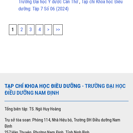
Trường Đại học Y dược Cần Thơ
,
Tạp chí Khoa học Điều
dưỡng: Tập 7 Số 06 (2024)
1
2
3
4
>
>>
TẠP CHÍ KHOA HỌC ĐIỀU DƯỠNG
- TRƯỜNG ĐẠI HỌC
ĐIỀU DƯỠNG NAM ĐỊNH
Tổng biên tập: TS. Ngô Huy Hoàng
Trụ sở tòa soạn: Phòng 114, Nhà Hiệu bộ, Trường ĐH Điều dưỡng Nam
Định
257 Hàn Thuyên, Phường Nam Định, Tỉnh Ninh Bình