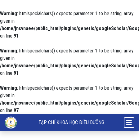
Warning
: htmlspecialchars() expects parameter 1 to be string, array
given in
/home/jnsvnaee/public_html/plugins/generic/googleScholar/Goog
on line
91
Warning
: htmlspecialchars() expects parameter 1 to be string, array
given in
/home/jnsvnaee/public_html/plugins/generic/googleScholar/Goog
on line
91
Warning
: htmlspecialchars() expects parameter 1 to be string, array
given in
/home/jnsvnaee/public_html/plugins/generic/googleScholar/Goog
on line
97
Kiến thức về tình trạng sốt ở trẻ em của các bà mẹ có con dưới 5 tuổ
TẠP CHÍ KHOA HỌC ĐIỀU DƯỠNG