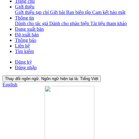
Trang chủ
Giới thiệu
Giới thiệu tạp chí
Gửi bài
Ban biên tập
Cam kết bảo mật
Thông tin
Dành cho tác giả
Dành cho phản biện
Tài liệu tham khảo
Đang xuất bản
Đã xuất bản
Thông báo
Liên hệ
Tìm kiếm
Đăng ký
Đăng nhập
Thay đổi ngôn ngữ. Ngôn ngữ hiện tại là:
Tiếng Việt
English