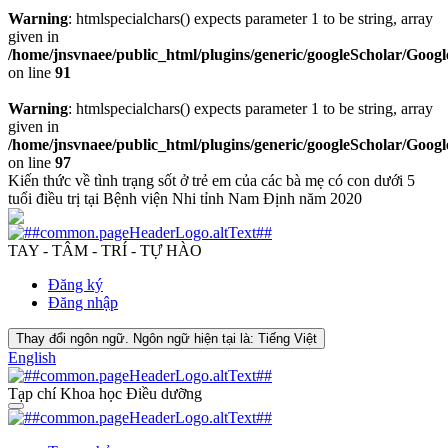
Warning
: htmlspecialchars() expects parameter 1 to be string, array
given in
/home/jnsvnaee/public_html/plugins/generic/googleScholar/Googl
on line
91
Warning
: htmlspecialchars() expects parameter 1 to be string, array
given in
/home/jnsvnaee/public_html/plugins/generic/googleScholar/Googl
on line
97
Kiến thức về tình trạng sốt ở trẻ em của các bà mẹ có con dưới 5
tuổi điều trị tại Bệnh viện Nhi tỉnh Nam Định năm 2020
TAY - TÂM - TRÍ - TỰ HÀO
Đăng ký
Đăng nhập
Thay đổi ngôn ngữ. Ngôn ngữ hiện tại là:
Tiếng Việt
English
Tạp chí Khoa học Điều dưỡng