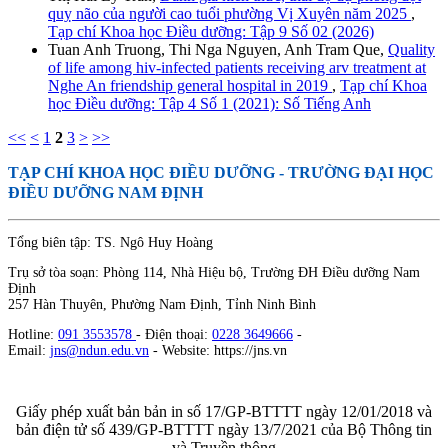
quỵ não của người cao tuổi phường Vị Xuyên năm 2025
,
Tạp chí Khoa học Điều dưỡng: Tập 9 Số 02 (2026)
Tuan Anh Truong, Thi Nga Nguyen, Anh Tram Que,
Quality
of life among hiv-infected patients receiving arv treatment at
Nghe An friendship general hospital in 2019
,
Tạp chí Khoa
học Điều dưỡng: Tập 4 Số 1 (2021): Số Tiếng Anh
<<
<
1
2
3
>
>>
TẠP CHÍ KHOA HỌC ĐIỀU DƯỠNG
- TRƯỜNG ĐẠI HỌC
ĐIỀU DƯỠNG NAM ĐỊNH
Tổng biên tập: TS. Ngô Huy Hoàng
Trụ sở tòa soạn: Phòng 114, Nhà Hiệu bộ, Trường ĐH Điều dưỡng Nam
Định
257 Hàn Thuyên, Phường Nam Định, Tỉnh Ninh Bình
Hotline:
091 3553578
- Điện thoại:
0228 3649666
-
Email:
jns@ndun.edu.vn
- Website: https://jns.vn
Giấy phép xuất bản bản in số 17/GP-BTTTT ngày 12/01/2018 và
bản điện tử số 439/GP-BTTTT ngày 13/7/2021 của Bộ Thông tin
và Truyền thông