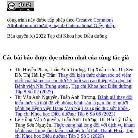
công trình này được cấp phép theo
Creative Commons
Attribution-phi thương mại 4.0 International Giấy phép
.
Bản quyền (c) 2022 Tạp chí Khoa học Điều dưỡng
Các bài báo được đọc nhiều nhất của cùng tác giả
Thị Huyền Phan, Tuấn Anh Trương, Thị Xuân Lưu, Thị Sen
Đỗ, Thị Hải Lý Trần,
Thay đổi kiến thức chăm sóc trẻ viêm
phổi của bà mẹ có con dưới 5 tuổi sau can thiệp giáo dục tại
Bệnh viện Nhi Trung ương
,
Tạp chí Khoa học Điều dưỡng:
Tập 8 Số 02 (2025)
Thị Vân Anh Nguyễn, Tuấn Anh Trương,
Đánh giá thay đổi
kiến thức và thái độ về phòng bệnh sán lá gan lớn ở người
bệnh tại Bệnh viện Đặng Văn Ngữ sau giáo dục sức khỏe
,
Tạp chí Khoa học Điều dưỡng: Tập 6 Số 06 (2023)
Lê Hồng Vân Nguyễn, Tuấn Anh Trương, Thị Hải Lý Trần,
Tùng Sơn Nguyễn,
Thực trạng hài lòng đối với dịch vụ khám
bệnh của Trung tâm kiểm soát bệnh tật tỉnh Thanh Hoá
,
Tạp
chí Khoa học Điều dưỡng: Tập 3 Số 3 (2020)