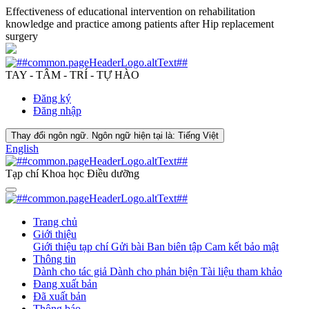
Effectiveness of educational intervention on rehabilitation
knowledge and practice among patients after Hip replacement
surgery
TAY - TÂM - TRÍ - TỰ HÀO
Đăng ký
Đăng nhập
Thay đổi ngôn ngữ. Ngôn ngữ hiện tại là:
Tiếng Việt
English
Tạp chí Khoa học Điều dưỡng
Trang chủ
Giới thiệu
Giới thiệu tạp chí
Gửi bài
Ban biên tập
Cam kết bảo mật
Thông tin
Dành cho tác giả
Dành cho phản biện
Tài liệu tham khảo
Đang xuất bản
Đã xuất bản
Thông báo