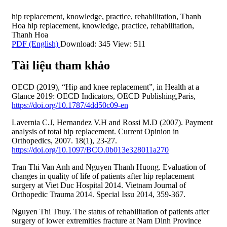
hip replacement
,
knowledge
,
practice
,
rehabilitation
,
Thanh
Hoa
hip replacement
,
knowledge
,
practice
,
rehabilitation
,
Thanh Hoa
PDF (English)
Download: 345
View: 511
Tài liệu tham khảo
OECD (2019), “Hip and knee replacement”, in Health at a
Glance 2019: OECD Indicators, OECD Publishing,Paris,
https://doi.org/10.1787/4dd50c09-en
Lavernia C.J, Hernandez V.H and Rossi M.D (2007). Payment
analysis of total hip replacement. Current Opinion in
Orthopedics, 2007. 18(1), 23-27.
https://doi.org/10.1097/BCO.0b013e328011a270
Tran Thi Van Anh and Nguyen Thanh Huong. Evaluation of
changes in quality of life of patients after hip replacement
surgery at Viet Duc Hospital 2014. Vietnam Journal of
Orthopedic Trauma 2014. Special Issu 2014, 359-367.
Nguyen Thi Thuy. The status of rehabilitation of patients after
surgery of lower extremities fracture at Nam Dinh Province