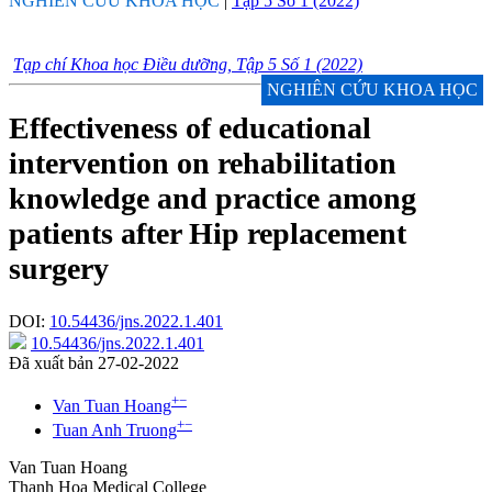
NGHIÊN CỨU KHOA HỌC
|
Tập 5 Số 1 (2022)
Tạp chí Khoa học Điều dưỡng, Tập 5 Số 1 (2022)
NGHIÊN CỨU KHOA HỌC
Effectiveness of educational
intervention on rehabilitation
knowledge and practice among
patients after Hip replacement
surgery
DOI:
10.54436/jns.2022.1.401
10.54436/jns.2022.1.401
Đã xuất bản 27-02-2022
+
−
Van Tuan Hoang
+
−
Tuan Anh Truong
Van Tuan Hoang
Thanh Hoa Medical College