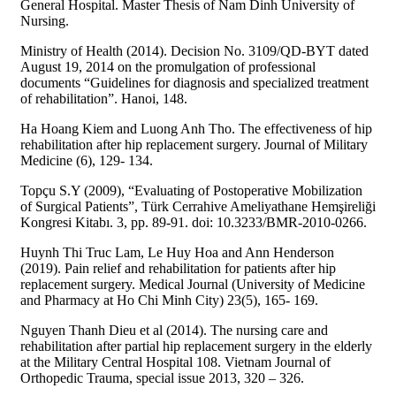
General Hospital. Master Thesis of Nam Dinh University of
Nursing.
Ministry of Health (2014). Decision No. 3109/QD-BYT dated
August 19, 2014 on the promulgation of professional
documents “Guidelines for diagnosis and specialized treatment
of rehabilitation”. Hanoi, 148.
Ha Hoang Kiem and Luong Anh Tho. The effectiveness of hip
rehabilitation after hip replacement surgery. Journal of Military
Medicine (6), 129- 134.
Topçu S.Y (2009), “Evaluating of Postoperative Mobilization
of Surgical Patients”, Türk Cerrahive Ameliyathane Hemşireliği
Kongresi Kitabı. 3, pp. 89-91. doi: 10.3233/BMR-2010-0266.
Huynh Thi Truc Lam, Le Huy Hoa and Ann Henderson
(2019). Pain relief and rehabilitation for patients after hip
replacement surgery. Medical Journal (University of Medicine
and Pharmacy at Ho Chi Minh City) 23(5), 165- 169.
Nguyen Thanh Dieu et al (2014). The nursing care and
rehabilitation after partial hip replacement surgery in the elderly
at the Military Central Hospital 108. Vietnam Journal of
Orthopedic Trauma, special issue 2013, 320 – 326.