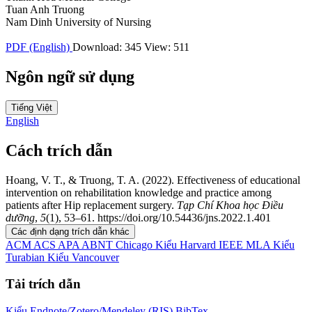
Tuan Anh Truong
Nam Dinh University of Nursing
PDF (English)
Download: 345
View: 511
Ngôn ngữ sử dụng
Tiếng Việt
English
Cách trích dẫn
Hoang, V. T., & Truong, T. A. (2022). Effectiveness of educational
intervention on rehabilitation knowledge and practice among
patients after Hip replacement surgery.
Tạp Chí Khoa học Điều
dưỡng
,
5
(1), 53–61. https://doi.org/10.54436/jns.2022.1.401
Các định dạng trích dẫn khác
ACM
ACS
APA
ABNT
Chicago
Kiểu Harvard
IEEE
MLA
Kiểu
Turabian
Kiểu Vancouver
Tải trích dẫn
Kiểu Endnote/Zotero/Mendeley (RIS)
BibTex