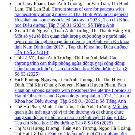
Thi Thuy Pham, Tuan Anh Truong, Thi Van Tran, Thi Hanh
Lam, Thi Lan Bui,
Current status of care for patients with
tracheostomy among nurses at Thai Binh Provincial general
Hospital and some associated factors in 2023
,
Tạp chí Khoa
học Điều dưỡng: Tập 7 Số 01 (2024): Số Tiếng Anh
Xuân Tĩnh Nguyễn, Tuấn Anh Trương, Thị Thanh Hằng Vũ,
Một số yếu tố liên quan chất lượng cuộc sống ở người mắc
bệnh phổi tắc nghẽn mạn tính điều trị tại Bệnh viện Đa khoa
tỉnh Nam Định năm 2017.
,
Tạp chí Khoa học Điều dưỡng:
Tập 1 Số 2 (2018)
Thị Là Vũ, Tuấn Anh Trương, Thị Lan Anh Mai,
Các
chương trình can thiệp phòng ngừa đột quỵ tại cộng đồng:
Tổng quan tích hợp
,
Tạp chí Khoa học Điều dưỡng: Tập 8
Số 03 (2025)
Bich Phuong Nguyen, Tuan Anh Truong, Thi Thu Huyen
Dinh, Thi Kim Chung Nguyen, Khanh Huyen Pham,
Pain
situation among patients with postoperative uterine fibroids at
Hanoi Obstetrics and Gynecology hospital in 2022
,
Tạp chí
Khoa học Điều dưỡng: Tập 6 Số 01 (2023): Số Tiếng Anh
Thế Hà Phan, Minh Tuân Trần, Tuấn Anh Trương,
Mối liên
quan giữa mất ngủ với vị trí tổn thương và di chứng chức
năng sau đột quỵ nhồi máu não tại Bệnh viện Quân y 103
,
Tạp chí Khoa học Điều dưỡng: Tập 8 Số 06 (2025)
Thị Mai Hương Dương, Tuấn Anh Trương, Ngọc Hà Hoàng,
Thị Hải Lý Trần,
Đánh giá kiến thức, thái độ dự phòng đột