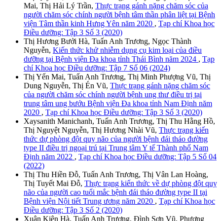
Mai, Thị Hải Lý Trần,
Thực trạng gánh nặng chăm sóc của
người chăm sóc chính người bệnh tâm thần phân liệt tại Bệnh
viện Tâm thần kinh Hưng Yên năm 2020
,
Tạp chí Khoa học
Điều dưỡng: Tập 3 Số 3 (2020)
Thị Hương Bưởi Hà, Tuấn Anh Trương, Ngọc Thành
Nguyễn,
Kiến thức khử nhiễm dụng cụ kim loại của điều
dưỡng tại Bệnh viện Đa khoa tỉnh Thái Bình năm 2024
,
Tạp
chí Khoa học Điều dưỡng: Tập 7 Số 06 (2024)
Thị Yến Mai, Tuấn Anh Trương, Thị Minh Phượng Vũ, Thị
Dung Nguyễn, Thị Én Vũ,
Thực trạng gánh nặng chăm sóc
của người chăm sóc chính người bệnh ung thư điều trị tại
trung tâm ung bướu Bệnh viện Đa khoa tỉnh Nam Định năm
2020
,
Tạp chí Khoa học Điều dưỡng: Tập 3 Số 3 (2020)
Xaysanith Manichanh, Tuấn Anh Trương, Thị Thu Hằng Hồ,
Thị Nguyệt Nguyễn, Thị Hương Nhài Vũ,
Thực trạng kiến
thức dự phòng đột quỵ não của người bệnh đái tháo đường
type II điều trị ngoại trú tại Trung tâm Y tế Thành phố Nam
Định năm 2022
,
Tạp chí Khoa học Điều dưỡng: Tập 5 Số 04
(2022)
Thị Thu Hiền Đỗ, Tuấn Anh Trương, Thị Vân Lan Hoàng,
Thị Tuyết Mai Đỗ,
Thực trạng kiến thức về dự phòng đột quỵ
não của người cao tuổi mắc bệnh đái tháo đường type II tại
Bệnh viện Nội tiết Trung ương năm 2020
,
Tạp chí Khoa học
Điều dưỡng: Tập 3 Số 2 (2020)
Xuân Kiên Hà, Tuấn Anh Trương, Đình Sơn Vũ, Phương