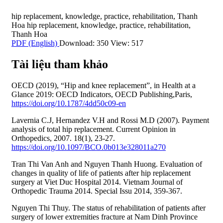
hip replacement
,
knowledge
,
practice
,
rehabilitation
,
Thanh
Hoa
hip replacement
,
knowledge
,
practice
,
rehabilitation
,
Thanh Hoa
PDF (English)
Download: 350
View: 517
Tài liệu tham khảo
OECD (2019), “Hip and knee replacement”, in Health at a
Glance 2019: OECD Indicators, OECD Publishing,Paris,
https://doi.org/10.1787/4dd50c09-en
Lavernia C.J, Hernandez V.H and Rossi M.D (2007). Payment
analysis of total hip replacement. Current Opinion in
Orthopedics, 2007. 18(1), 23-27.
https://doi.org/10.1097/BCO.0b013e328011a270
Tran Thi Van Anh and Nguyen Thanh Huong. Evaluation of
changes in quality of life of patients after hip replacement
surgery at Viet Duc Hospital 2014. Vietnam Journal of
Orthopedic Trauma 2014. Special Issu 2014, 359-367.
Nguyen Thi Thuy. The status of rehabilitation of patients after
surgery of lower extremities fracture at Nam Dinh Province