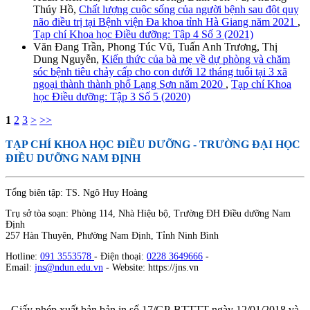
Thúy Hồ,
Chất lượng cuộc sống của người bệnh sau đột quỵ
não điều trị tại Bệnh viện Đa khoa tỉnh Hà Giang năm 2021
,
Tạp chí Khoa học Điều dưỡng: Tập 4 Số 3 (2021)
Văn Đang Trần, Phong Túc Vũ, Tuấn Anh Trương, Thị
Dung Nguyễn,
Kiến thức của bà mẹ về dự phòng và chăm
sóc bệnh tiêu chảy cấp cho con dưới 12 tháng tuổi tại 3 xã
ngoại thành thành phố Lạng Sơn năm 2020
,
Tạp chí Khoa
học Điều dưỡng: Tập 3 Số 5 (2020)
1
2
3
>
>>
TẠP CHÍ KHOA HỌC ĐIỀU DƯỠNG
- TRƯỜNG ĐẠI HỌC
ĐIỀU DƯỠNG NAM ĐỊNH
Tổng biên tập: TS. Ngô Huy Hoàng
Trụ sở tòa soạn: Phòng 114, Nhà Hiệu bộ, Trường ĐH Điều dưỡng Nam
Định
257 Hàn Thuyên, Phường Nam Định, Tỉnh Ninh Bình
Hotline:
091 3553578
- Điện thoại:
0228 3649666
-
Email:
jns@ndun.edu.vn
- Website: https://jns.vn
Giấy phép xuất bản bản in số 17/GP-BTTTT ngày 12/01/2018 và