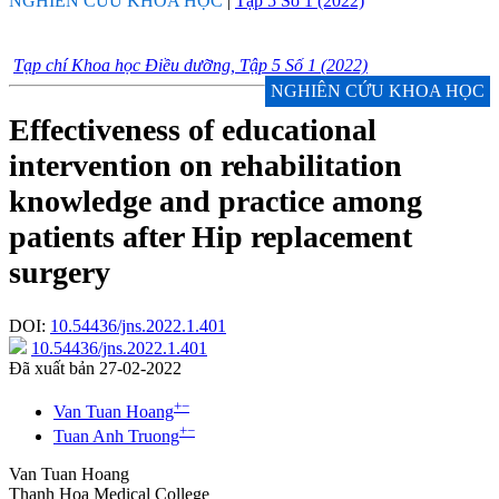
NGHIÊN CỨU KHOA HỌC
|
Tập 5 Số 1 (2022)
Tạp chí Khoa học Điều dưỡng, Tập 5 Số 1 (2022)
NGHIÊN CỨU KHOA HỌC
Effectiveness of educational
intervention on rehabilitation
knowledge and practice among
patients after Hip replacement
surgery
DOI:
10.54436/jns.2022.1.401
10.54436/jns.2022.1.401
Đã xuất bản 27-02-2022
+
−
Van Tuan Hoang
+
−
Tuan Anh Truong
Van Tuan Hoang
Thanh Hoa Medical College