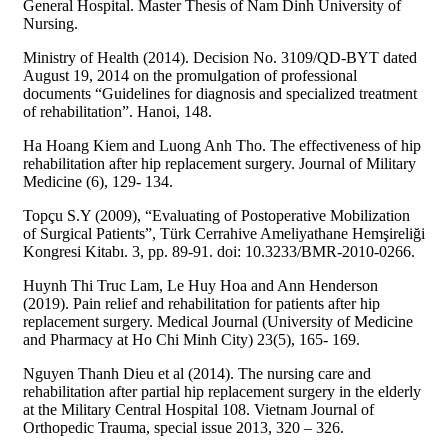
General Hospital. Master Thesis of Nam Dinh University of
Nursing.
Ministry of Health (2014). Decision No. 3109/QD-BYT dated
August 19, 2014 on the promulgation of professional
documents “Guidelines for diagnosis and specialized treatment
of rehabilitation”. Hanoi, 148.
Ha Hoang Kiem and Luong Anh Tho. The effectiveness of hip
rehabilitation after hip replacement surgery. Journal of Military
Medicine (6), 129- 134.
Topçu S.Y (2009), “Evaluating of Postoperative Mobilization
of Surgical Patients”, Türk Cerrahive Ameliyathane Hemşireliği
Kongresi Kitabı. 3, pp. 89-91. doi: 10.3233/BMR-2010-0266.
Huynh Thi Truc Lam, Le Huy Hoa and Ann Henderson
(2019). Pain relief and rehabilitation for patients after hip
replacement surgery. Medical Journal (University of Medicine
and Pharmacy at Ho Chi Minh City) 23(5), 165- 169.
Nguyen Thanh Dieu et al (2014). The nursing care and
rehabilitation after partial hip replacement surgery in the elderly
at the Military Central Hospital 108. Vietnam Journal of
Orthopedic Trauma, special issue 2013, 320 – 326.