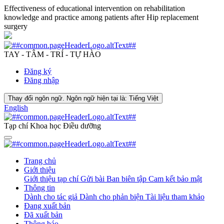
Effectiveness of educational intervention on rehabilitation
knowledge and practice among patients after Hip replacement
surgery
TAY - TÂM - TRÍ - TỰ HÀO
Đăng ký
Đăng nhập
Thay đổi ngôn ngữ. Ngôn ngữ hiện tại là:
Tiếng Việt
English
Tạp chí Khoa học Điều dưỡng
Trang chủ
Giới thiệu
Giới thiệu tạp chí
Gửi bài
Ban biên tập
Cam kết bảo mật
Thông tin
Dành cho tác giả
Dành cho phản biện
Tài liệu tham khảo
Đang xuất bản
Đã xuất bản
Thông báo