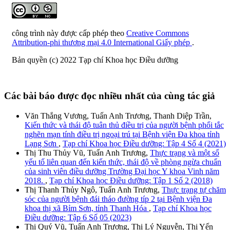
công trình này được cấp phép theo
Creative Commons
Attribution-phi thương mại 4.0 International Giấy phép
.
Bản quyền (c) 2022 Tạp chí Khoa học Điều dưỡng
Các bài báo được đọc nhiều nhất của cùng tác giả
Văn Thắng Vương, Tuấn Anh Trương, Thanh Diệp Trần,
Kiến thức và thái độ tuân thủ điều trị của người bệnh phổi tắc
nghẽn mạn tính điều trị ngoại trú tại Bệnh viện Đa khoa tỉnh
Lạng Sơn
,
Tạp chí Khoa học Điều dưỡng: Tập 4 Số 4 (2021)
Thị Thu Thủy Vũ, Tuấn Anh Trương,
Thực trạng và một số
yếu tố liên quan đến kiến thức, thái độ về phòng ngừa chuẩn
của sinh viên điều dưỡng Trường Đại học Y khoa Vinh năm
2018.
,
Tạp chí Khoa học Điều dưỡng: Tập 1 Số 2 (2018)
Thị Thanh Thủy Ngô, Tuấn Anh Trương,
Thực trạng tự chăm
sóc của người bệnh đái tháo đường típ 2 tại Bệnh viện Đa
khoa thị xã Bỉm Sơn, tỉnh Thanh Hóa
,
Tạp chí Khoa học
Điều dưỡng: Tập 6 Số 05 (2023)
Thị Quý Vũ, Tuấn Anh Trương, Thị Lý Nguyễn, Thị Yến