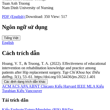
Tuan Anh Truong
Nam Dinh University of Nursing
PDF (English)
Download: 350
View: 517
Ngôn ngữ sử dụng
Tiếng Việt
English
Cách trích dẫn
Hoang, V. T., & Truong, T. A. (2022). Effectiveness of educational
intervention on rehabilitation knowledge and practice among
patients after Hip replacement surgery.
Tạp Chí Khoa học Điều
dưỡng
,
5
(1), 53–61. https://doi.org/10.54436/jns.2022.1.401
Các định dạng trích dẫn khác
ACM
ACS
APA
ABNT
Chicago
Kiểu Harvard
IEEE
MLA
Kiểu
Turabian
Kiểu Vancouver
Tải trích dẫn
Kiểu Endnote/Zotero/Mendeley (RIS)
BibTex