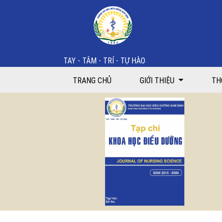
Bìa và mục lục
TAY - TÂM - TRÍ - TỰ HÀO
TRANG CHỦ
GIỚI THIỆU
TH