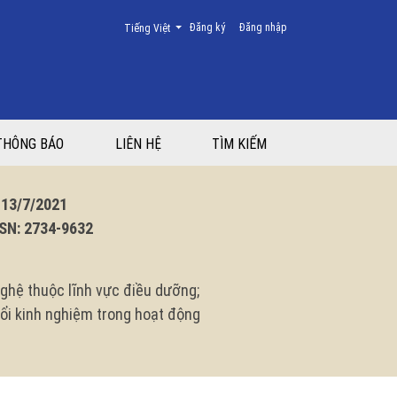
Thay đổi ngôn ngữ. Ngôn ngữ hiện tại là:
Đăng ký
Đăng nhập
Tiếng Việt
THÔNG BÁO
LIÊN HỆ
TÌM KIẾM
3/7/2021
N: 2734-9632
ghệ thuộc lĩnh vực điều dưỡng;
 đổi kinh nghiệm trong hoạt động