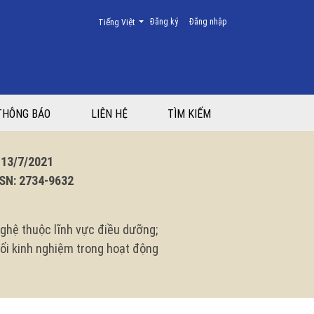
Thay đổi ngôn ngữ. Ngôn ngữ hiện tại là:
Đăng ký
Đăng nhập
Tiếng Việt
THÔNG BÁO
LIÊN HỆ
TÌM KIẾM
3/7/2021
N: 2734-9632
ghệ thuộc lĩnh vực điều dưỡng;
 đổi kinh nghiệm trong hoạt động