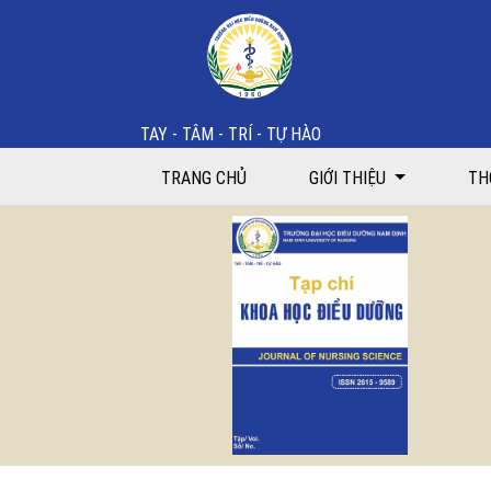
Bìa và mục lục
TAY - TÂM - TRÍ - TỰ HÀO
TRANG CHỦ
GIỚI THIỆU
TH