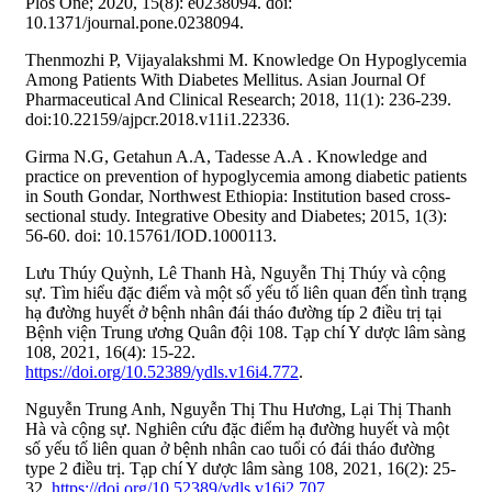
Plos One; 2020, 15(8): e0238094. doi:
10.1371/journal.pone.0238094.
Thenmozhi P, Vijayalakshmi M. Knowledge On Hypoglycemia
Among Patients With Diabetes Mellitus. Asian Journal Of
Pharmaceutical And Clinical Research; 2018, 11(1): 236-239.
doi:10.22159/ajpcr.2018.v11i1.22336.
Girma N.G, Getahun A.A, Tadesse A.A . Knowledge and
practice on prevention of hypoglycemia among diabetic patients
in South Gondar, Northwest Ethiopia: Institution based cross-
sectional study. Integrative Obesity and Diabetes; 2015, 1(3):
56-60. doi: 10.15761/IOD.1000113.
Lưu Thúy Quỳnh, Lê Thanh Hà, Nguyễn Thị Thúy và cộng
sự. Tìm hiểu đặc điểm và một số yếu tố liên quan đến tình trạng
hạ đường huyết ở bệnh nhân đái tháo đường típ 2 điều trị tại
Bệnh viện Trung ương Quân đội 108. Tạp chí Y dược lâm sàng
108, 2021, 16(4): 15-22.
https://doi.org/10.52389/ydls.v16i4.772
.
Nguyễn Trung Anh, Nguyễn Thị Thu Hương, Lại Thị Thanh
Hà và cộng sự. Nghiên cứu đặc điểm hạ đường huyết và một
số yếu tố liên quan ở bệnh nhân cao tuổi có đái tháo đường
type 2 điều trị. Tạp chí Y dược lâm sàng 108, 2021, 16(2): 25-
32.
https://doi.org/10.52389/ydls.v16i2.707
.