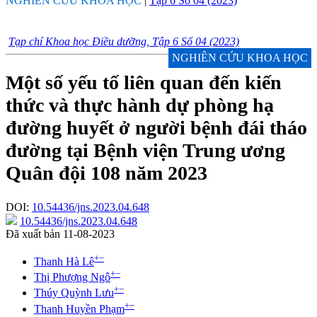
NGHIÊN CỨU KHOA HỌC
|
Tập 6 Số 04 (2023)
Tạp chí Khoa học Điều dưỡng, Tập 6 Số 04 (2023)
NGHIÊN CỨU KHOA HỌC
Một số yếu tố liên quan đến kiến
thức và thực hành dự phòng hạ
đường huyết ở người bệnh đái tháo
đường tại Bệnh viện Trung ương
Quân đội 108 năm 2023
DOI:
10.54436/jns.2023.04.648
10.54436/jns.2023.04.648
Đã xuất bản 11-08-2023
+
−
Thanh Hà Lê
+
−
Thị Phượng Ngô
+
−
Thúy Quỳnh Lưu
+
−
Thanh Huyền Phạm