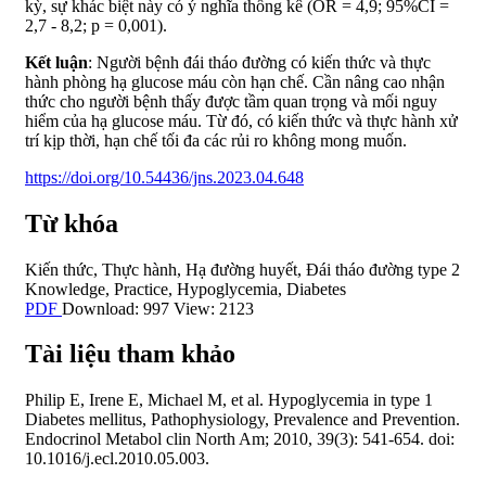
kỳ, sự khác biệt này có ý nghĩa thống kê (OR = 4,9; 95%CI =
2,7 - 8,2; p = 0,001).
Kết luận
: Người bệnh đái tháo đường có kiến thức và thực
hành phòng hạ glucose máu còn hạn chế. Cần nâng cao nhận
thức cho người bệnh thấy được tầm quan trọng và mối nguy
hiểm của hạ glucose máu. Từ đó, có kiến thức và thực hành xử
trí kịp thời, hạn chế tối đa các rủi ro không mong muốn.
https://doi.org/10.54436/jns.2023.04.648
Từ khóa
Kiến thức
,
Thực hành
,
Hạ đường huyết
,
Đái tháo đường type 2
Knowledge
,
Practice
,
Hypoglycemia
,
Diabetes
PDF
Download: 997
View: 2123
Tài liệu tham khảo
Philip E, Irene E, Michael M, et al. Hypoglycemia in type 1
Diabetes mellitus, Pathophysiology, Prevalence and Prevention.
Endocrinol Metabol clin North Am; 2010, 39(3): 541-654. doi:
10.1016/j.ecl.2010.05.003.