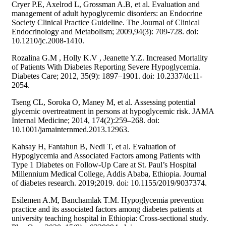
Cryer P.E, Axelrod L, Grossman A.B, et al. Evaluation and
management of adult hypoglycemic disorders: an Endocrine
Society Clinical Practice Guideline. The Journal of Clinical
Endocrinology and Metabolism; 2009,94(3): 709-728. doi:
10.1210/jc.2008-1410.
Rozalina G.M , Holly K.V , Jeanette Y.Z. Increased Mortality
of Patients With Diabetes Reporting Severe Hypoglycemia.
Diabetes Care; 2012, 35(9): 1897–1901. doi: 10.2337/dc11-
2054.
Tseng CL, Soroka O, Maney M, et al. Assessing potential
glycemic overtreatment in persons at hypoglycemic risk. JAMA
Internal Medicine; 2014, 174(2):259–268. doi:
10.1001/jamainternmed.2013.12963.
Kahsay H, Fantahun B, Nedi T, et al. Evaluation of
Hypoglycemia and Associated Factors among Patients with
Type 1 Diabetes on Follow-Up Care at St. Paul’s Hospital
Millennium Medical College, Addis Ababa, Ethiopia. Journal
of diabetes research. 2019;2019. doi: 10.1155/2019/9037374.
Esilemen A.M, Banchamlak T.M. Hypoglycemia prevention
practice and its associated factors among diabetes patients at
university teaching hospital in Ethiopia: Cross-sectional study.