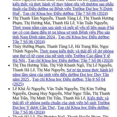
kiến thức và thực hành về thay băng rửa vết thương sau phẫu
thuật của Điều dưỡng tại Bệnh viện Trường Đại học Y-Dược
Huế
,
Tạp chí Khoa học Điều dưỡng: Tập 7 Số 06 (2024)
Thị Thanh Tâm Nguyễn, Thanh Tùng Lê, Thị Thanh Hương
Phạm, Thị Hương Mai, Thanh Hà Lê, Văn Tuấn Nguyễn,
Thực trạng trầm cảm sau sinh và một số yếu tố liên quan ở bà
mẹ có con đang điều trị tại khoa sơ sinh Bệnh viện Phụ sản
tỉnh Nam Định năm 2024
,
Tạp chí Khoa học Điều dưỡng:
Tập 7 Số 06 (2024)
Thúy Hường Phạm, Thanh Tùng Lê, Hà Trang Bùi, Ngọc
Thành Nguyễn,
Thực trạng kiến thức và thái độ về dự phòng
ung thư cổ tử cung của nữ sinh viên Trường Cao đẳng Y tế
Hà Nội
,
Tạp chí Khoa học Điều dưỡng: Tập 7 Số 06 (2024)
Thị Thu Hương Trần, Thị Việt Khanh Ngô, Thị Lê Nguyễn,
Thanh Hà Lê, Thị Mai Nguyễn,
Sự tự tin trong thực hành kỹ
năng lâm sàng của sinh viên điều dưỡng Đại học Duy Tân
năm 2025
,
Tạp chí Khoa học Điều dưỡng: Tập 8 Số 04
(2025)
Lê Khả Ái Nguyễn, Văn Tuấn Nguyễn, Thị Kim Tường
Nguyễn, Quang Huy Nguyễn, Như Ngọc Trần, Thị Thanh
Mai Trần, Thị Minh Thi Trần, Thanh Hà Lê,
Kiến thức và
thái độ về phòng ngừa chuẩn của sinh viên hộ sinh Trường
Đại học Y dược Cần Thơ
,
Tạp chí Khoa học Điều dưỡng:
Tập 7 Số 06 (2024)
Thanh Hà Lê, Thị Phượng Ngô, Thanh Huyền Phạm, Thị