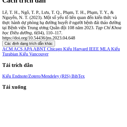
Cách trích dẫn
Lê, T. H., Ngô, T. P., Lưu, T. Q., Phạm, T. H., Phạm, T. Y., &
Nguyễn, N. T. (2023). Một số yếu tố liên quan đến kiến thức và
thực hành dự phòng hạ đường huyết ở người bệnh đái tháo đường
tại Bệnh viện Trung ương Quân đội 108 năm 2023.
Tạp Chí Khoa
học Điều dưỡng
,
6
(04), 110–117.
https://doi.org/10.54436/jns.2023.04.648
Các định dạng trích dẫn khác
ACM
ACS
APA
ABNT
Chicago
Kiểu Harvard
IEEE
MLA
Kiểu
Turabian
Kiểu Vancouver
Tải trích dẫn
Kiểu Endnote/Zotero/Mendeley (RIS)
BibTex
Tải xuống