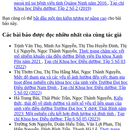
ngoại trú tại bệnh viện tỉnh Quảng Ninh năm 2016
,
Tạp chí
Khoa học Điều dưỡng: Tập 2 Số 2 (2019)
Bạn cũng có thể
bắt đầu một tìm kiếm tương tự nâng cao
cho bài
báo này.
Các bài báo được đọc nhiều nhất của cùng tác giả
Trịnh Văn Thọ, Minh An Nguyễn, Thị Thu Huyền Đinh, Thị
Lý Nguyễn, Ngọc Thành Nguyễn,
Thực trạng chăm sóc vết
mổ nhiễm khuẩn của điều dưỡng Bệnh viện Đa khoa Xanh
Pôn năm 2021
,
Tạp chí Khoa học Điều dưỡng: Tập 5 Số 03
(2022)
Thị Thơm Chu, Thị Thu Hằng Mai, Ngọc Thành Nguyễn,
Mức độ tham gia và các yếu tố ảnh hưởng đến việc tham gia
hoạt động nghiên cứu khoa học của sinh viên Trường Đại học
Điều dưỡng Nam Định
,
Tạp chí Khoa học Điều dưỡng: Tập
5 Số 02 (2022)
Hà Trang Bùi, Thái Phúc Trần, Ngọc Thành Nguyễn,
Kiến
thức, thái độ về dinh dưỡng và một số yếu tố liên quan của
sinh viên điều dưỡng Trường Đại học Y dược Thái Bình năm
2023: Một nghiên cứu kết hợp định lượng và định tính
,
Tạp
chí Khoa học Điều dưỡng: Tập 6 Số 05 (2023)
Trường Sơn Nguyễn, Doãn Hiếu Trần, Văn Lợi Phan, Thị
Hiền Nguyễn, Đình Bình Trần, Thanh Hà Lê,
Thực trạng