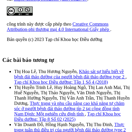
công trình này được cấp phép theo
Creative Commons
Attribution-phi thương mại 4.0 International Giấy phép
.
Bản quyền (c) 2023 Tạp chí Khoa học Điều dưỡng
Các bài báo tương tự
Thị Hoa Lê, Thu Hương Nguyễn,
Khảo sát sự hiểu biết về
bệnh đái tháo đường của người bênh đái tháo đường type 2
,
Tạp chí Khoa học Điều dưỡng: Tập 1 Số 4 (2018)
Thị Huyền Trinh Lê, Huy Hoàng Ngô, Thị Lan Anh Mai, Thị
Huế Nguyễn, Thị Thảo Nguyễn, Văn Dinh Nguyễn, Thị
Thanh Hường Nguyễn, Thị Vân Anh Trần, Thị Thanh Huyền
Dương,
Thực trạng và nhu cầu nâng cao khả năng tự chăm
sóc ở người bệnh đái tháo đường típ 2 tại cộng đồng tỉnh
Nam Định: Một nghiên cứu định tính
,
Tạp chí Khoa học
Điều dưỡng: Tập 8 Số 02 (2025)
Văn Doanh Đỗ, Hồng Hạnh Nguyễn, Thị Thu Đinh,
Thực
trạng tuân thủ điều trị của người bệnh đái tháo đường type 2