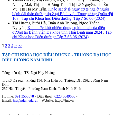
Nhung Mai, Thị Thu Hương Trần, Thị Lê Nguyễn, Thị Én
Vũ, Thị Hà My Trần,
Khảo sát tỷ lệ nguy cơ té ngã ở người
bệnh đái tháo đường típ 2 tại Bệnh viện Trung ương Quân đội
108
,
Tạp chí Khoa học Điều dưỡng: Tập 7 Số 06 (2024)
Thị Hương Bưởi Hà, Tuấn Anh Trương, Ngọc Thành
Nguyễn,
Kiến thức khử nhiễm dụng cụ kim loại của điều
dưỡng tại Bệnh viện Đa khoa tỉnh Thái Bình năm 2024
,
Tạp
chí Khoa học Điều dưỡng: Tập 7 Số 06 (2024)
1
2
3
4
>
>>
TẠP CHÍ KHOA HỌC ĐIỀU DƯỠNG
- TRƯỜNG ĐẠI HỌC
ĐIỀU DƯỠNG NAM ĐỊNH
Tổng biên tập: TS. Ngô Huy Hoàng
Trụ sở tòa soạn: Phòng 114, Nhà Hiệu bộ, Trường ĐH Điều dưỡng Nam
Định
257 Hàn Thuyên, Phường Nam Định, Tỉnh Ninh Bình
Hotline:
091 3553578
- Điện thoại:
0228 3649666
-
Email:
jns@ndun.edu.vn
- Website: https://jns.vn