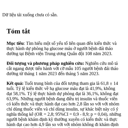
Dữ liệu tải xuống chưa có sẵn.
Tóm tắt
Mục tiêu
: Tìm hiểu một số yếu tố liên quan đến kiến thức và
thực hành dự phòng hạ glucose máu ở người bệnh đái tháo
đường tại Bệnh viện Trung ương Quân đội 108 năm 2023.
Đối tượng và phương pháp nghiên cứu:
Nghiên cứu mô tả
cắt ngang được tiến hành với cỡ mẫu 105 người bệnh đái tháo
đường từ tháng 1 năm 2023 đến tháng 5 năm 2023.
Kết quả:
Tuổi trung bình của đối tượng tham gia là 61,8 ± 14
tuổi. Tỷ lệ kiến thức về hạ glucose máu đạt là 41,9%, không
đạt 58,1%. Tỷ lệ thực hành dự phòng đạt là 36,1%, không đạt
63,9%. Những người bệnh đang điều trị insulin và thuốc viên
có kiến thức và thực hành đạt cao hơn 2,8 lần so với với nhóm
chỉ dùng thuốc viên và chỉ dùng insulin, sự khác biệt này có ý
nghĩa thống kê (OR = 2,8; 95%CI = 0,9 - 8,9; p = 0,04), những
người bệnh khám định kỳ thường xuyên có kiến thức và thực
hành đạt cao hơn 4,9 lần so với với nhóm không đi khám định