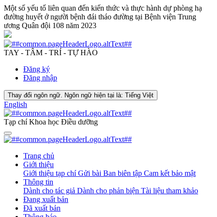
Một số yếu tố liên quan đến kiến thức và thực hành dự phòng hạ
đường huyết ở người bệnh đái tháo đường tại Bệnh viện Trung
ương Quân đội 108 năm 2023
TAY - TÂM - TRÍ - TỰ HÀO
Đăng ký
Đăng nhập
Thay đổi ngôn ngữ. Ngôn ngữ hiện tại là:
Tiếng Việt
English
Tạp chí Khoa học Điều dưỡng
Trang chủ
Giới thiệu
Giới thiệu tạp chí
Gửi bài
Ban biên tập
Cam kết bảo mật
Thông tin
Dành cho tác giả
Dành cho phản biện
Tài liệu tham khảo
Đang xuất bản
Đã xuất bản
Thông báo