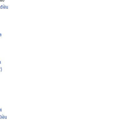
 điều
a
a
2)
i
Điều