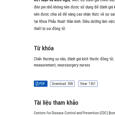
đèn pin nhỏ không nên được sử dụng để đánh giá 
nên được chia sẻ để nâng cao nhận thức về sự sai
tại Khoa Phẫu thuật thần kinh. Điều dưỡng làm việ
thiết bị soi đồng tử.
Từ khóa
Chấn thương sọ não
,
đánh giá kích thước đồng tử
,
measurement
,
neurosurgery nurses
PDF
Download: 308
View: 1361
Tài liệu tham khảo
Centers for Disease Control and Prevention (CDC) [home