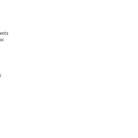
ients
oi:
i