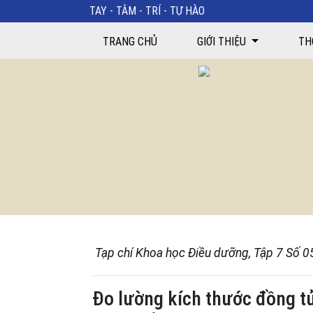
TAY - TÂM - TRÍ - TỰ HÀO
Đo lường kích thước đồng tử trên người bệnh chấn t
TRANG CHỦ
GIỚI THIỆU
TH
Tạp chí Khoa học Điều dưỡng, Tập 7 Số 0
Đo lường kích thước đồng t