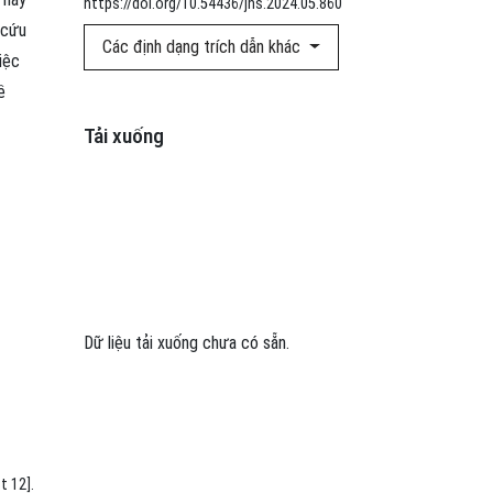
https://doi.org/10.54436/jns.2024.05.860
 cứu
Các định dạng trích dẫn khác
iệc
ề
Tải xuống
Dữ liệu tải xuống chưa có sẵn.
t 12].