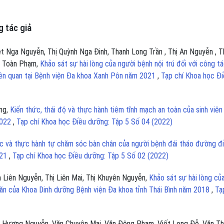
 tác giả
t Nga Nguyễn, Thị Quỳnh Nga Đinh, Thanh Long Trần , Thị An Nguyễn , T
c Toàn Phạm,
Khảo sát sự hài lòng của người bệnh nội trú đối với công t
iên quan tại Bệnh viện Đa khoa Xanh Pôn năm 2021
,
Tạp chí Khoa học Đi
ặng,
Kiến thức, thái độ và thực hành tiêm tĩnh mạch an toàn của sinh viên
2022
,
Tạp chí Khoa học Điều dưỡng: Tập 5 Số 04 (2022)
c và thực hành tự chăm sóc bàn chân của người bệnh đái tháo đường đ
021
,
Tạp chí Khoa học Điều dưỡng: Tập 5 Số 02 (2022)
m Liên Nguyễn, Thị Liên Mai, Thị Khuyên Nguyễn,
Khảo sát sự hài lòng củ
t ăn của Khoa Dinh dưỡng Bệnh viện Đa khoa tỉnh Thái Bình năm 2018
,
Tạ
u Hương Nguyễn, Văn Chuyên Mai, Văn Đông Phạm, Viết Long Đỗ, Văn T