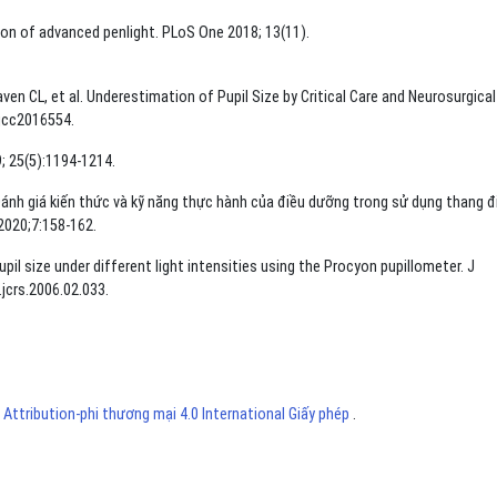
tion of advanced penlight. PLoS One 2018; 13(11).
aven CL, et al. Underestimation of Pupil Size by Critical Care and Neurosurgical
ajcc2016554.
; 25(5):1194-1214.
ánh giá kiến thức và kỹ năng thực hành của điều dưỡng trong sử dụng thang 
2020;7:158-162.
l size under different light intensities using the Procyon pupillometer. J
.jcrs.2006.02.033.
ttribution-phi thương mại 4.0 International Giấy phép
.