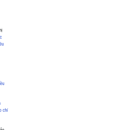
hị
ác
ều
iều
a
p chí
hảo