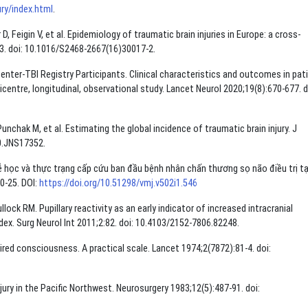
ry/index.html
.
, Feigin V, et al. Epidemiology of traumatic brain injuries in Europe: a cross-
83. doi: 10.1016/S2468-2667(16)30017-2.
a Center-TBI Registry Participants. Clinical characteristics and outcomes in pat
ticentre, longitudinal, observational study. Lancet Neurol 2020;19(8):670-677. d
nchak M, et al. Estimating the global incidence of traumatic brain injury. J
0.JNS17352.
 học và thực trạng cấp cứu ban đầu bệnh nhân chấn thương sọ não điều trị tạ
0-25. DOI:
https://doi.org/10.51298/vmj.v502i1.546
lock RM. Pupillary reactivity as an early indicator of increased intracranial
dex. Surg Neurol Int 2011;2:82. doi: 10.4103/2152-7806.82248.
ed consciousness. A practical scale. Lancet 1974;2(7872):81-4. doi:
jury in the Pacific Northwest. Neurosurgery 1983;12(5):487-91. doi: