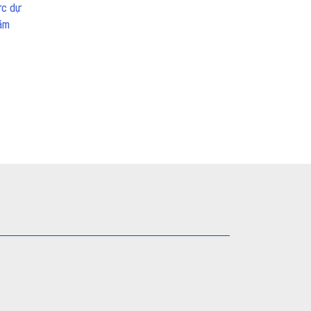
ức dự
năm