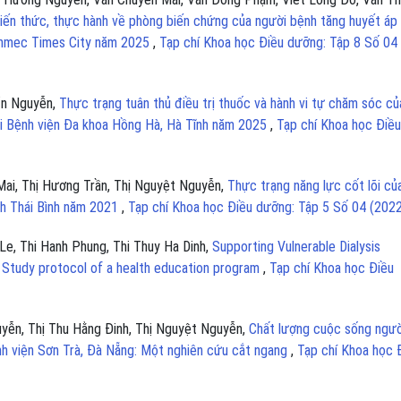
iến thức, thực hành về phòng biến chứng của người bệnh tăng huyết áp
 Vinmec Times City năm 2025
,
Tạp chí Khoa học Điều dưỡng: Tập 8 Số 04
ẩn Nguyễn,
Thực trạng tuân thủ điều trị thuốc và hành vi tự chăm sóc củ
tại Bệnh viện Đa khoa Hồng Hà, Hà Tĩnh năm 2025
,
Tạp chí Khoa học Điều
Mai, Thị Hương Trần, Thị Nguyệt Nguyễn,
Thực trạng năng lực cốt lõi củ
nh Thái Bình năm 2021
,
Tạp chí Khoa học Điều dưỡng: Tập 5 Số 04 (202
Le, Thi Hanh Phung, Thi Thuy Ha Dinh,
Supporting Vulnerable Dialysis
 Study protocol of a health education program
,
Tạp chí Khoa học Điều
yễn, Thị Thu Hằng Đinh, Thị Nguyệt Nguyễn,
Chất lượng cuộc sống ngườ
ệnh viện Sơn Trà, Đà Nẵng: Một nghiên cứu cắt ngang
,
Tạp chí Khoa học 