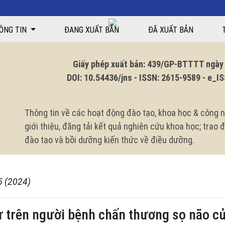
hương sọ não của điều dưỡng tại Khoa phẫu thuật thần kinh 1, Bệnh việ
ÔNG TIN
ĐANG XUẤT BẢN
ĐÃ XUẤT BẢN
Giấy phép xuất bản: 439/GP-BTTTT ngày 1
DOI: 10.54436/jns - ISSN: 2615-9589 - e_ISS
Thông tin về các hoạt động đào tạo, khoa học & công n
giới thiệu, đăng tải kết quả nghiên cứu khoa học; trao
đào tạo và bồi dưỡng kiến thức về điều dưỡng.
5 (2024)
ử trên người bệnh chấn thương sọ não c