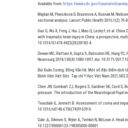
Available from:
https://www.cdc.gov/traumaticbraininju
Majdan M, Plancikova D, Brazinova A, Rusnak M, Nieboer D
sectional analysis. Lancet Public Health 2016;1(2):76-
Gao G, Wu X, Feng J, Hui J, Mao Q, Lecky F, et al. Chin
with traumatic brain injury in China: a prospective, mul
10.1016/S1474-4422(20)30182-4.
Dewan MC, Rattani A, Gupta S, Baticulon RE, Hung YC, Pu
Neurosurg 2018;130(4):1080-1097. doi: 10.3171/2017.1
Bùi Xuân Cương, Đồng Văn Hệ. Một số đặc điểm dịch tễ
Bệnh Viện Việt Đức. Tạp chí Y Học Việt Nam 2021;502:2
Chen JW, Gombart ZJ, Rogers S, Gardiner SK, Cecil S, Bul
pressure: The introduction of the Neurological Pupil in
Teasdale G, Jennett B. Assessment of coma and impair
10.1016/s0140-6736(74)91639-0.
Gale JL, Dikmen S, Wyler A, Temkin N, McLean A. Head in
10.1227/00006123-198305000-00001.