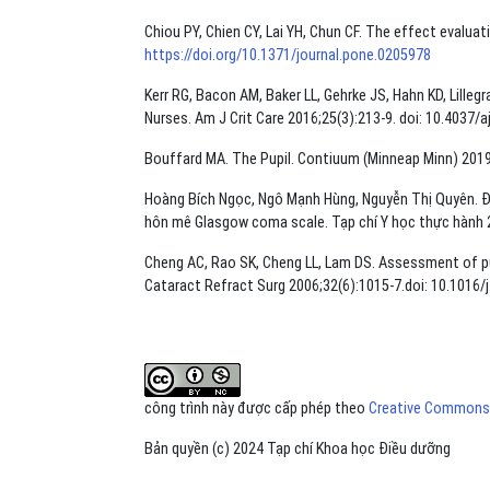
Chiou PY, Chien CY, Lai YH, Chun CF. The effect evalua
https://doi.org/10.1371/journal.pone.0205978
Kerr RG, Bacon AM, Baker LL, Gehrke JS, Hahn KD, Lillegr
Nurses. Am J Crit Care 2016;25(3):213-9. doi: 10.4037/
Bouffard MA. The Pupil. Contiuum (Minneap Minn) 2019
Hoàng Bích Ngọc, Ngô Mạnh Hùng, Nguyễn Thị Quyên. Đ
hôn mê Glasgow coma scale. Tạp chí Y học thực hành 
Cheng AC, Rao SK, Cheng LL, Lam DS. Assessment of pupi
Cataract Refract Surg 2006;32(6):1015-7.doi: 10.1016/j
công trình này được cấp phép theo
Creative Commons A
Bản quyền (c) 2024 Tạp chí Khoa học Điều dưỡng