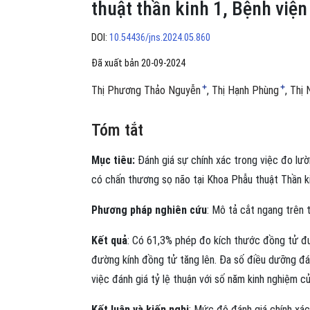
thuật thần kinh 1, Bệnh việ
DOI:
10.54436/jns.2024.05.860
Đã xuất bản 20-09-2024
+
+
Thị Phương Thảo Nguyễn
Thị Hạnh Phùng
Thị 
Tóm tắt
Mục tiêu:
Đánh giá sự chính xác trong việc đo lườ
có chấn thương sọ não tại Khoa Phẫu thuật Thần k
Phương pháp nghiên cứu
: Mô tả cắt ngang trên
Kết quả
: Có 61,3% phép đo kích thước đồng tử đư
đường kính đồng tử tăng lên. Đa số điều dưỡng đá
việc đánh giá tỷ lệ thuận với số năm kinh nghiệm củ
Kết luận và kiến nghị
: Mức độ đánh giá chính xác