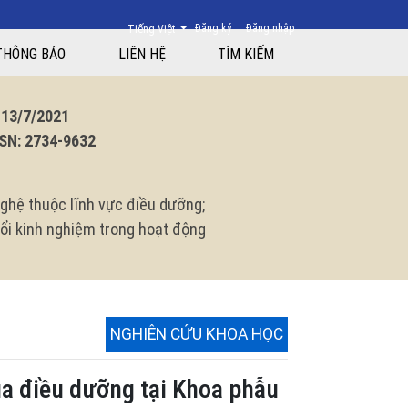
Thay đổi ngôn ngữ. Ngôn ngữ hiện tại là:
Đăng ký
Đăng nhập
Tiếng Việt
n Hữu nghị Việt Đức năm 2024
THÔNG BÁO
LIÊN HỆ
TÌM KIẾM
3/7/2021
N: 2734-9632
ghệ thuộc lĩnh vực điều dưỡng;
 đổi kinh nghiệm trong hoạt động
NGHIÊN CỨU KHOA HỌC
ủa điều dưỡng tại Khoa phẫu