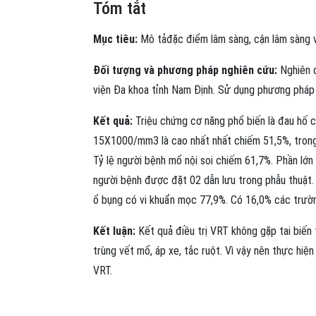
Tóm tắt
Mục tiêu:
Mô tảđặc điểm lâm sàng, cận lâm sàng và
Đối tượng và phương pháp nghiên cứu:
Nghiên c
viện Đa khoa tỉnh Nam Định. Sử dụng phương pháp t
Kết quả:
Triệu chứng cơ năng phổ biến là đau hố c
15X1000/mm3 là cao nhất nhất chiếm 51,5%, trong 
Tỷ lệ người bệnh mổ nội soi chiếm 61,7%. Phần lớ
người bệnh được đặt 02 dẫn lưu trong phẫu thuật. T
ổ bụng có vi khuẩn mọc 77,9%. Có 16,0% các trườn
Kết luận:
Kết quả điều trị VRT không gặp tai biến 
trùng vết mổ, áp xe, tắc ruột. Vì vậy nên thực hiện
VRT.