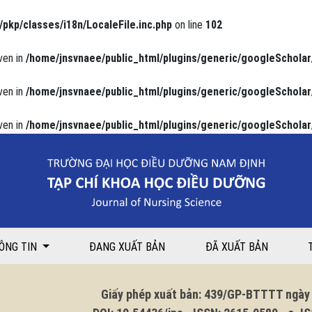
/pkp/classes/i18n/LocaleFile.inc.php
on line
102
ven in
/home/jnsvnaee/public_html/plugins/generic/googleScholar
ven in
/home/jnsvnaee/public_html/plugins/generic/googleScholar
ven in
/home/jnsvnaee/public_html/plugins/generic/googleScholar
iến chứng và kết quả điều trị tại Bệnh viện Đa khoa tỉnh Nam Định
ÔNG TIN
ĐANG XUẤT BẢN
ĐÃ XUẤT BẢN
Giấy phép xuất bản: 439/GP-BTTTT ngày 1