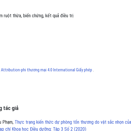
m ruột thừa
,
biến chứng
,
kết quả điều trị
ttribution-phi thương mại 4.0 International Giấy phép
.
 tác giả
hu Phạm,
Thực trạng kiến thức dự phòng tổn thương do vật sắc nhọn của
ạp chí Khoa học Điều dưỡng: Tập 3 Số 2 (2020)