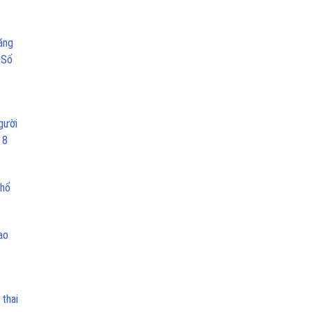
ăng
 Số
gười
 8
nhổ
ao
 thai