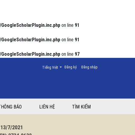
/GoogleScholarPlugin.inc.php
on line
91
/GoogleScholarPlugin.inc.php
on line
91
/GoogleScholarPlugin.inc.php
on line
97
Thay đổi ngôn ngữ. Ngôn ngữ hiện tại là:
Đăng ký
Đăng nhập
Tiếng Việt
THÔNG BÁO
LIÊN HỆ
TÌM KIẾM
3/7/2021