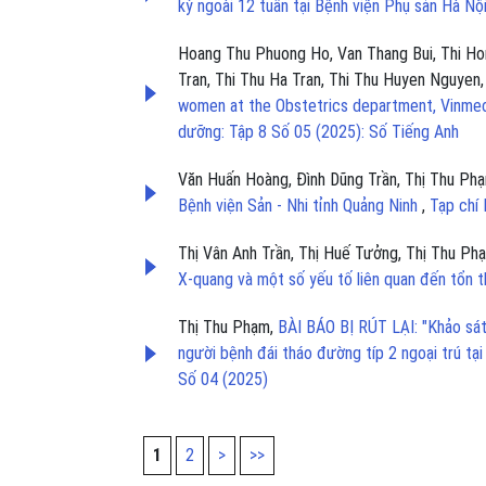
kỳ ngoài 12 tuần tại Bệnh viện Phụ sản Hà N
Hoang Thu Phuong Ho, Van Thang Bui, Thi Ho
Tran, Thi Thu Ha Tran, Thi Thu Huyen Nguyen
women at the Obstetrics department, Vinmec 
dưỡng: Tập 8 Số 05 (2025): Số Tiếng Anh
Văn Huấn Hoàng, Đình Dũng Trần, Thị Thu Ph
Bệnh viện Sản - Nhi tỉnh Quảng Ninh
,
Tạp chí
Thị Vân Anh Trần, Thị Huế Tưởng, Thị Thu P
X-quang và một số yếu tố liên quan đến tổn 
Thị Thu Phạm,
BÀI BÁO BỊ RÚT LẠI: "Khảo sát
người bệnh đái tháo đường típ 2 ngoại trú t
Số 04 (2025)
1
2
>
>>