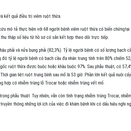
 kết quả điều trị viêm ruột thừa.
ứu mô tả thực hiện với 68 người bệnh viêm ruột thừa có biến chứngtại
hu thập số liệu từ hồ sơ có sắn kết hợp theo dõi trực tiếp.
hậu phải và nửa bụng phải (82,3%). Tỷ lệ người bệnh có số lượng bạch c
đó tỷ lệ người bệnh có bạch cầu đa nhân trung tính trên 80% chiếm 52
n gốc ruột thừa được buộc hoặc khâu buộc 97%. Sau phẫu thuật, có 57,4
hời gian liệt ruột trung bình sau mổ là 53 giờ. Phần lớn kết quả nuôi cấy
g hợp có nhiễm trùng lỗ Trocar hoặc nhiễm trùng vết mổ.
trong phẫu thuật. Tuy nhiên, vẫn còn tình trạng nhiễm trùng Trocar, nhiễ
 truyền thông những lợi ích của việc đi khám bệnh khi có dấu hiệu nghi n