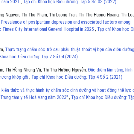
ội năm 2021
,
Tạp chí Khoa học Điều dưỡng: Tập 5 Số 03 (2022)
ng Nguyen, Thi Thu Pham, Thi Luong Tran, Thi Thu Huong Hoang, Thi Lo
,
Prevalence of postpartum depression and associated factors among
Times City International General Hospital in 2025
,
Tạp chí Khoa học Đ
ạm,
Thực trạng chăm sóc trẻ sau phẫu thuật thoát vị bẹn của điều dưỡng
 Khoa học Điều dưỡng: Tập 7 Số 04 (2024)
hạm, Thị Hồng Nhung Vũ, Thị Thu Hường Nguyễn,
Đặc điểm lâm sàng, hình
thương khớp gối
,
Tạp chí Khoa học Điều dưỡng: Tập 4 Số 2 (2021)
 kiến thức và thực hành tự chăm sóc dinh dưỡng và hoạt động thể lực 
ại Trung tâm y tế Hoà Vang năm 2023"
,
Tạp chí Khoa học Điều dưỡng: Tậ