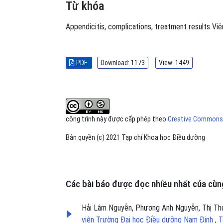
Từ khóa
Appendicitis
,
complications
,
treatment results
Viê
PDF
Download: 1173
View: 1449
công trình này được cấp phép theo
Creative Commons A
Bản quyền (c) 2021 Tạp chí Khoa học Điều dưỡng
Các bài báo được đọc nhiều nhất của cùng
Hải Lâm Nguyễn, Phương Anh Nguyễn, Thị T
viên Trường Đại học Điều dưỡng Nam Định
,
T