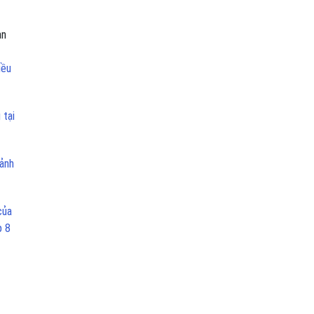
an
iều
 tại
 ảnh
của
p 8