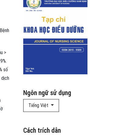
 Bệnh
ầu >
,9%.
% số
 dịch
Ngôn ngữ sử dụng
m
Tiếng Việt
gờ
Cách trích dẫn