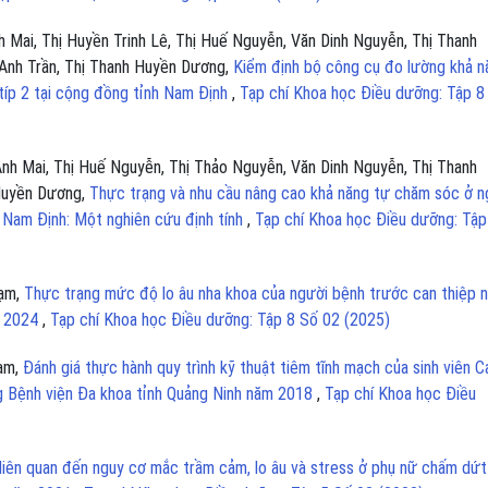
 Mai, Thị Huyền Trinh Lê, Thị Huế Nguyễn, Văn Dinh Nguyễn, Thị Thanh
Anh Trần, Thị Thanh Huyền Dương,
Kiểm định bộ công cụ đo lường khả n
típ 2 tại cộng đồng tỉnh Nam Định
,
Tạp chí Khoa học Điều dưỡng: Tập 8
Anh Mai, Thị Huế Nguyễn, Thị Thảo Nguyễn, Văn Dinh Nguyễn, Thị Thanh
 Huyền Dương,
Thực trạng và nhu cầu nâng cao khả năng tự chăm sóc ở n
h Nam Định: Một nghiên cứu định tính
,
Tạp chí Khoa học Điều dưỡng: Tập
hạm,
Thực trạng mức độ lo âu nha khoa của người bệnh trước can thiệp 
m 2024
,
Tạp chí Khoa học Điều dưỡng: Tập 8 Số 02 (2025)
hạm,
Đánh giá thực hành quy trình kỹ thuật tiêm tĩnh mạch của sinh viên C
g Bệnh viện Đa khoa tỉnh Quảng Ninh năm 2018
,
Tạp chí Khoa học Điều
liên quan đến nguy cơ mắc trầm cảm, lo âu và stress ở phụ nữ chấm dứt