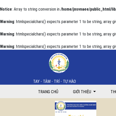
Notice
: Array to string conversion in
/home/jnsvnaee/public_html/lib
Warning
: htmlspecialchars() expects parameter 1 to be string, array gi
Warning
: htmlspecialchars() expects parameter 1 to be string, array gi
Warning
: htmlspecialchars() expects parameter 1 to be string, array gi
Đặc điểm lâm sàng, cận lâm sàng viêm ruột thừa có b
TAY - TÂM - TRÍ - TỰ HÀO
TRANG CHỦ
GIỚI THIỆU
TH