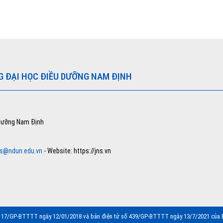
G ĐẠI HỌC ĐIỀU DƯỠNG NAM ĐỊNH
 dưỡng Nam Định
ns@ndun.edu.vn
- Website: https://jns.vn
ố 17/GP-BTTTT ngày 12/01/2018 và bản điện tử số 439/GP-BTTTT ngày 13/7/2021 của 