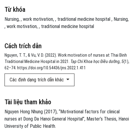
Từ khóa
Nursing
,
work motivation
,
traditional medicine hospital
Nursing
,
work motivation
,
traditional medicine hospital
Cách trích dẫn
Nguyen, T. T., & Vu, V. D. (2022). Work motivation of nurses at Thai Binh
Traditional Medicine Hospital in 2021.
Tạp Chí Khoa học Điều dưỡng
,
5
(1),
62–74. https://doi.org/10.54436/jns.2022.1.411
Các định dạng trích dẫn khác
Tài liệu tham khảo
Nguyen Hong Nhung (2017), “Motivational factors for clinical
nurses at Dong Da Hanoi General Hospital”, Master’s Thesis, Hanoi
University of Public Health.