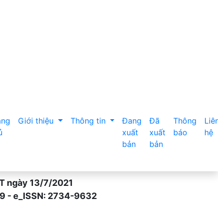
ang
Giới thiệu
Thông tin
Đang
Đã
Thông
Liê
ủ
xuất
xuất
báo
hệ
bản
bản
gày 13/7/2021
- e_ISSN: 2734-9632