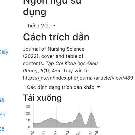
Ngôn ngữ sử
dụng
Tiếng Việt
Cách trích dẫn
Journal of Nursing Science.
Giấy
(2022). cover and table of
contents.
Tạp Chí Khoa học Điều
dưỡng
,
5
(1), 4–5. Truy vấn từ
https://jns.vn/index.php/journal/article/view/489
Các định dạng trích dẫn khác
Tải xuống
Số
 Số
Số