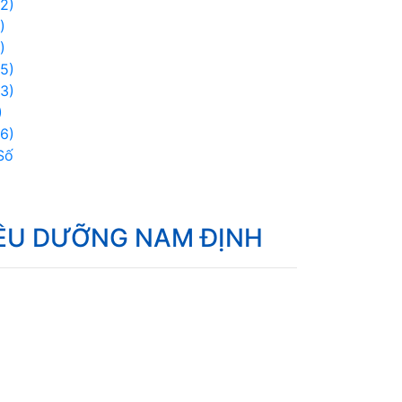
2)
)
)
5)
3)
)
6)
Số
IỀU DƯỠNG NAM ĐỊNH