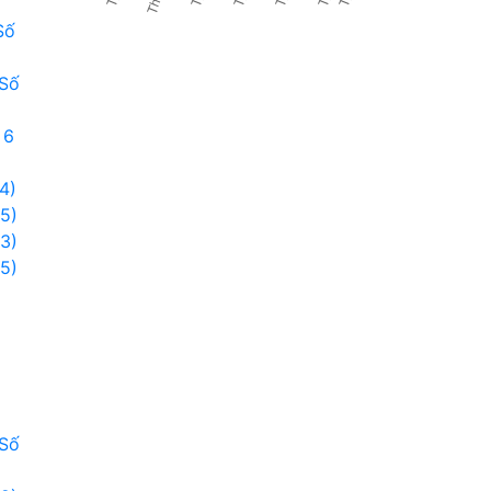
Số
 Số
 6
4)
5)
3)
5)
 Số