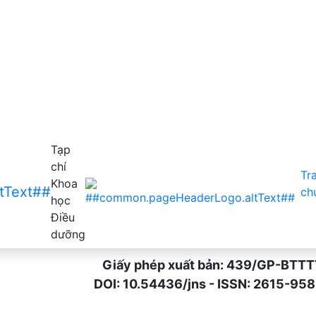
Tạp
chí
Tr
Khoa
ch
học
Điều
dưỡng
Giấy phép xuất bản: 439/GP-BTTTT n
DOI: 10.54436/jns - ISSN: 2615-9589 