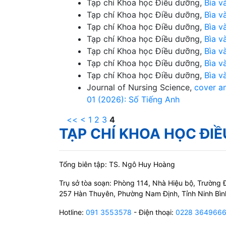
Tạp chí Khoa học Điều dưỡng,
Bìa v
Tạp chí Khoa học Điều dưỡng,
Bìa v
Tạp chí Khoa học Điều dưỡng,
Bìa v
Tạp chí Khoa học Điều dưỡng,
Bìa v
Tạp chí Khoa học Điều dưỡng,
Bìa v
Tạp chí Khoa học Điều dưỡng,
Bìa v
Tạp chí Khoa học Điều dưỡng,
Bìa v
Journal of Nursing Science,
cover a
01 (2026): Số Tiếng Anh
<<
<
1
2
3
4
TẠP CHÍ KHOA HỌC ĐI
Tổng biên tập: TS. Ngô Huy Hoàng
Trụ sở tòa soạn: Phòng 114, Nhà Hiệu bộ, Trườn
257 Hàn Thuyên, Phường Nam Định, Tỉnh Ninh Bìn
Hotline:
091 3553578
- Điện thoại:
0228 364966