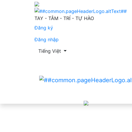
cover and table of contents
TAY - TÂM - TRÍ - TỰ HÀO
Đăng ký
Đăng nhập
Thay đổi ngôn ngữ. Ngôn ngữ hiện tại là:
Tiếng Việt