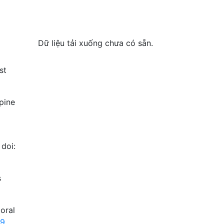
Dữ liệu tải xuống chưa có sẵn.
st
Spine
 doi:
s
ioral
49