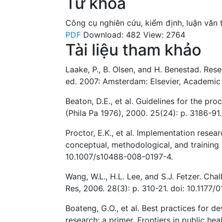
Từ khóa
Công cụ nghiên cứu
,
kiểm định
,
luận văn 
PDF
Download: 482
View: 2764
Tài liệu tham khảo
Laake, P., B. Olsen, and H. Benestad. Res
ed. 2007: Amsterdam: Elsevier, Academic 
Beaton, D.E., et al. Guidelines for the pr
(Phila Pa 1976), 2000. 25(24): p. 3186-
Proctor, E.K., et al. Implementation resea
conceptual, methodological, and training 
10.1007/s10488-008-0197-4.
Wang, W.L., H.L. Lee, and S.J. Fetzer. Cha
Res, 2006. 28(3): p. 310-21. doi: 10.117
Boateng, G.O., et al. Best practices for d
research: a primer. Frontiers in public heal