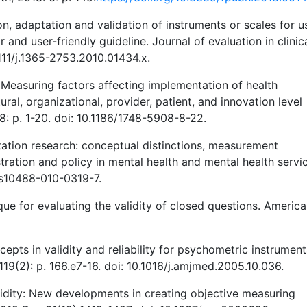
ion, adaptation and validation of instruments or scales for u
r and user-friendly guideline. Journal of evaluation in clinic
1111/j.1365-2753.2010.01434.x.
. Measuring factors affecting implementation of health
ural, organizational, provider, patient, and innovation level
8: p. 1-20. doi: 10.1186/1748-5908-8-22.
tation research: conceptual distinctions, measurement
ration and policy in mental health and mental health servi
7/s10488-010-0319-7.
e for evaluating the validity of closed questions. Americ
epts in validity and reliability for psychometric instrument
19(2): p. 166.e7-16. doi: 10.1016/j.amjmed.2005.10.036.
alidity: New developments in creating objective measuring