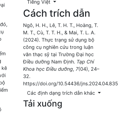
Tiếng Việt
Đại
Cách trích dẫn
 đó,
Ngô, H. H., Lê, T. H. T., Hoàng, T.
cụ
M. T., Cù, T. T. H., & Mai, T. L. A.
o
(2024). Thực trạng sử dụng bộ
công cụ nghiên cứu trong luận
iểm
văn thạc sỹ tại Trường Đại học
g
Điều dưỡng Nam Định.
Tạp Chí
 kê
Khoa học Điều dưỡng
,
7
(04), 24–
với
32.
 bộ
https://doi.org/10.54436/jns.2024.04.835
kiểm
Các định dạng trích dẫn khác
Tải xuống
ộ