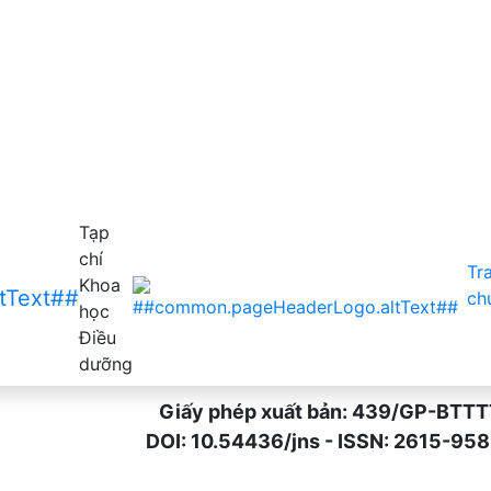
trong luận văn thạc sỹ tại Trường Đại học Điều dưỡng Nam
Tạp
chí
Tr
Khoa
ch
học
Điều
dưỡng
Giấy phép xuất bản: 439/GP-BTTTT n
DOI: 10.54436/jns - ISSN: 2615-9589 