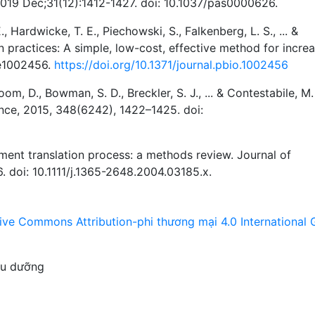
019 Dec;31(12):1412-1427. doi: 10.1037/pas0000626.
., Hardwicke, T. E., Piechowski, S., Falkenberg, L. S., ... &
practices: A simple, low-cost, effective method for increa
 e1002456.
https://doi.org/10.1371/journal.pbio.1002456
oom, D., Bowman, S. D., Breckler, S. J., ... & Contestabile, M.
nce, 2015, 348(6242), 1422–1425. doi:
ment translation process: a methods review. Journal of
. doi: 10.1111/j.1365-2648.2004.03185.x.
ive Commons Attribution-phi thương mại 4.0 International 
ều dưỡng