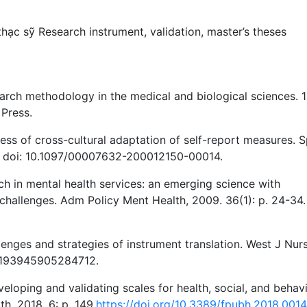
thạc sỹ
Research instrument
,
validation
,
master’s theses
earch methodology in the medical and biological sciences. 1
Press.
ocess of cross-cultural adaptation of self-report measures. 
91. doi: 10.1097/00007632-200012150-00014.
rch in mental health services: an emerging science with
challenges. Adm Policy Ment Health, 2009. 36(1): p. 24-34.
llenges and strategies of instrument translation. West J Nur
7/0193945905284712.
eveloping and validating scales for health, social, and behav
th, 2018. 6: p. 149.
https://doi.org/10.3389/fpubh.2018.001