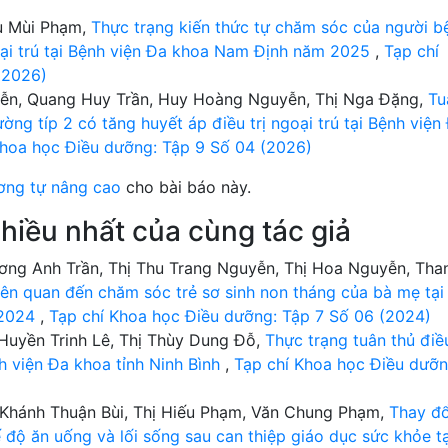
hu Mùi Phạm,
Thực trạng kiến thức tự chăm sóc của người b
goại trú tại Bệnh viện Đa khoa Nam Định năm 2025
,
Tạp chí
(2026)
ễn, Quang Huy Trần, Huy Hoàng Nguyễn, Thị Nga Đặng,
Tu
ường típ 2 có tăng huyết áp điều trị ngoại trú tại Bệnh viện
Khoa học Điều dưỡng: Tập 9 Số 04 (2026)
ơng tự nâng cao
cho bài báo này.
hiều nhất của cùng tác giả
ương Anh Trần, Thị Thu Trang Nguyễn, Thị Hoa Nguyễn, Tha
liên quan đến chăm sóc trẻ sơ sinh non tháng của bà mẹ tại
 2024
,
Tạp chí Khoa học Điều dưỡng: Tập 7 Số 06 (2024)
Huyền Trinh Lê, Thị Thùy Dung Đỗ,
Thực trạng tuân thủ điều
h viện Đa khoa tỉnh Ninh Bình
,
Tạp chí Khoa học Điều dưỡn
 Khánh Thuận Bùi, Thị Hiếu Phạm, Văn Chung Phạm,
Thay đổ
 độ ăn uống và lối sống sau can thiệp giáo dục sức khỏe tạ