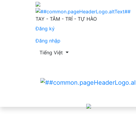
Thực trạng sử dụng bộ công cụ nghiên cứu 
TAY - TÂM - TRÍ - TỰ HÀO
Đăng ký
Đăng nhập
Thay đổi ngôn ngữ. Ngôn ngữ hiện tại là:
Tiếng Việt