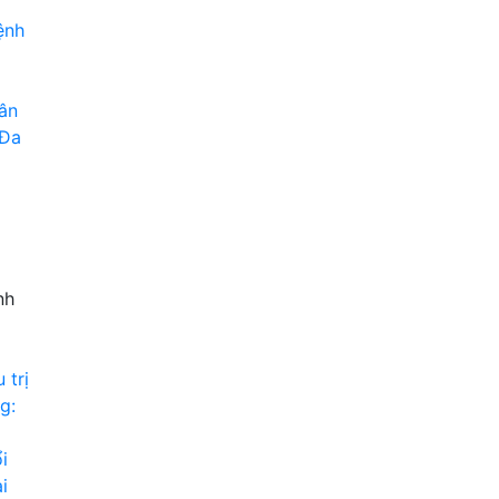
ệnh
ân
 Đa
nh
 trị
g:
i
i