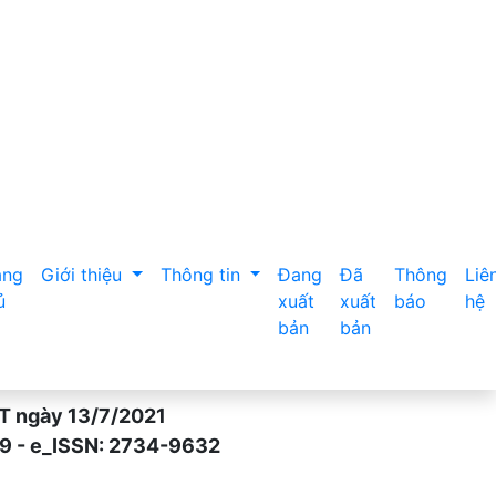
 Định
ang
Giới thiệu
Thông tin
Đang
Đã
Thông
Liê
ủ
xuất
xuất
báo
hệ
bản
bản
gày 13/7/2021
- e_ISSN: 2734-9632