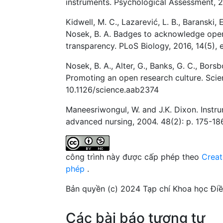
instruments. Psychological Assessment, 2
Kidwell, M. C., Lazarević, L. B., Baranski, E
Nosek, B. A. Badges to acknowledge open 
transparency. PLoS Biology, 2016, 14(5),
Nosek, B. A., Alter, G., Banks, G. C., Borsb
Promoting an open research culture. Scie
10.1126/science.aab2374
Maneesriwongul, W. and J.K. Dixon. Instru
advanced nursing, 2004. 48(2): p. 175-186
công trình này được cấp phép theo
Creat
phép
.
Bản quyền (c) 2024 Tạp chí Khoa học Đi
Các bài báo tương tự