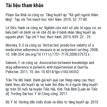
Tài liệu tham khảo
Phạm Gia Khải và cộng sự. Tăng huyết áp: “Kẻ giết người thầm
lặng”. Tạp chí Tim mạch học Việt Nam. 2010; 52: 77-80.
Lê Đức Hạnh và cộng sự. Nghiên cứu một số yếu tố nguy cơ, sự
hiểu biết về bệnh và về chế độ ăn ở bệnh nhân tăng huyết áp
nguyên phát. Tạp chí Y học thực hành. 2013; 859: 22 - 25.
Morisky, D. E.và cộng sự. Retracted: predictive validity of a
medication adherence measure in an outpatient setting. 2008;
10: 348-354. doi.org/10.1111/j.1751-7176.2008.07572.x.
Saleem, F. và cộng sự. Association between knowledge and
drug adherence in patients with hypertension in Quetta,
Pakistan. 2011; 10. doi: 10.4314/tjpr.v10i2.66552.
Trần Thị Mỹ Hạnh. Đánh giá kết quả can thiệp nâng cao thực
hành theo dõi huyết áp và tuân thủ điều trị ở người tăng huyết
áp trên 50 tuổi tại huyện Tiền Hải, tỉnh Thái Bình [Luận án Tiến
sĩ]. Trường Đại học Y tế Công cộng. 2017.
Bộ Y tế. Hướng dẫn chẩn đoán và điều trị tăng huyết áp. 2010.