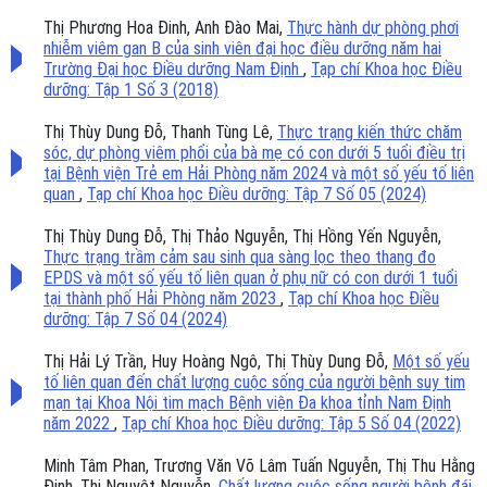
Thị Phương Hoa Đinh, Anh Đào Mai,
Thực hành dự phòng phơi
nhiễm viêm gan B của sinh viên đại học điều dưỡng năm hai
Trường Đại học Điều dưỡng Nam Định
,
Tạp chí Khoa học Điều
dưỡng: Tập 1 Số 3 (2018)
Thị Thùy Dung Đỗ, Thanh Tùng Lê,
Thực trạng kiến thức chăm
sóc, dự phòng viêm phổi của bà mẹ có con dưới 5 tuổi điều trị
tại Bệnh viện Trẻ em Hải Phòng năm 2024 và một số yếu tố liên
quan
,
Tạp chí Khoa học Điều dưỡng: Tập 7 Số 05 (2024)
Thị Thùy Dung Đỗ, Thị Thảo Nguyễn, Thị Hồng Yến Nguyễn,
Thực trạng trầm cảm sau sinh qua sàng lọc theo thang đo
EPDS và một số yếu tố liên quan ở phụ nữ có con dưới 1 tuổi
tại thành phố Hải Phòng năm 2023
,
Tạp chí Khoa học Điều
dưỡng: Tập 7 Số 04 (2024)
Thị Hải Lý Trần, Huy Hoàng Ngô, Thị Thùy Dung Đỗ,
Một số yếu
tố liên quan đến chất lượng cuộc sống của người bệnh suy tim
mạn tại Khoa Nội tim mạch Bệnh viện Đa khoa tỉnh Nam Định
năm 2022
,
Tạp chí Khoa học Điều dưỡng: Tập 5 Số 04 (2022)
Minh Tâm Phan, Trương Văn Võ Lâm Tuấn Nguyễn, Thị Thu Hằng
Đinh, Thị Nguyệt Nguyễn,
Chất lượng cuộc sống người bệnh đái