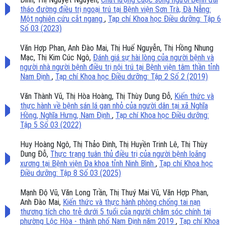
tháo đường điều trị ngoại trú tại Bệnh viện Sơn Trà, Đà Nẵng:
Một nghiên cứu cắt ngang
,
Tạp chí Khoa học Điều dưỡng: Tập 6
Số 03 (2023)
Văn Hợp Phan, Anh Đào Mai, Thị Huế Nguyễn, Thị Hồng Nhung
Mạc, Thị Kim Cúc Ngô,
Đánh giá sự hài lòng của người bệnh và
người nhà người bệnh điều trị nội trú tại Bệnh viện tâm thần tỉnh
Nam Định
,
Tạp chí Khoa học Điều dưỡng: Tập 2 Số 2 (2019)
Văn Thành Vũ, Thị Hòa Hoàng, Thị Thùy Dung Đỗ,
Kiến thức và
thực hành về bệnh sán lá gan nhỏ của người dân tại xã Nghĩa
Hồng, Nghĩa Hưng, Nam Định
,
Tạp chí Khoa học Điều dưỡng:
Tập 5 Số 03 (2022)
Huy Hoàng Ngô, Thị Thảo Đinh, Thị Huyền Trinh Lê, Thị Thùy
Dung Đỗ,
Thực trạng tuân thủ điều trị của người bệnh loãng
xương tại Bệnh viện Đa khoa tỉnh Ninh Bình
,
Tạp chí Khoa học
Điều dưỡng: Tập 8 Số 03 (2025)
Mạnh Độ Vũ, Văn Long Trần, Thị Thuý Mai Vũ, Văn Hợp Phan,
Anh Đào Mai,
Kiến thức và thực hành phòng chống tai nạn
thương tích cho trẻ dưới 5 tuổi của người chăm sóc chính tại
phường Lộc Hòa - thành phố Nam Định năm 2019
,
Tạp chí Khoa