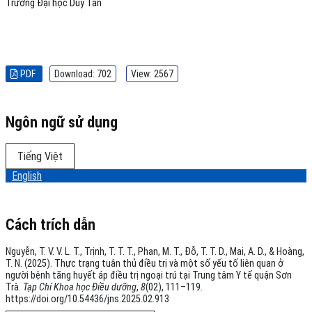
Trường Đại học Duy Tân
PDF
Download: 702
View: 2567
Ngôn ngữ sử dụng
Tiếng Việt
English
Cách trích dẫn
Nguyễn, T. V. V. L. T., Trịnh, T. T. T., Phan, M. T., Đỗ, T. T. D., Mai, A. D., & Hoàng,
T. N. (2025). Thực trạng tuân thủ điều trị và một số yếu tố liên quan ở
người bệnh tăng huyết áp điều trị ngoại trú tại Trung tâm Y tế quận Sơn
Trà.
Tạp Chí Khoa học Điều dưỡng
,
8
(02), 111–119.
https://doi.org/10.54436/jns.2025.02.913