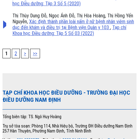
học Điều dưỡng: Tập 3 Số 5 (2020)
Thị Thùy Dung Đỗ, Ngọc Ánh Đỗ, Thị Hòa Hoàng, Thị Hồng Yến
Nguyễn,
Xác định thành phần loài nấm ở nữ bệnh nhân viêm sinh
dục đến khám và điều trị tại Bệnh viện Quân y 103
,
Tạp chí
Khoa học Điều dưỡng: Tập 5 Số 03 (2022)
1
2
>
>>
TẠP CHÍ KHOA HỌC ĐIỀU DƯỠNG
- TRƯỜNG ĐẠI HỌC
ĐIỀU DƯỠNG NAM ĐỊNH
Tổng biên tập: TS. Ngô Huy Hoàng
Trụ sở tòa soạn: Phòng 114, Nhà Hiệu bộ, Trường ĐH Điều dưỡng Nam Định
257 Hàn Thuyên, Phường Nam Định, Tỉnh Ninh Bình