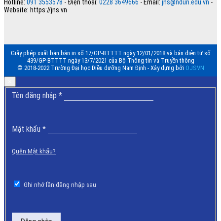
Hotline:
091 3553578
- Điện thoại:
0228 3649666
- Email:
jns@ndun.edu.vn
-
Website: https://jns.vn
Giấy phép xuất bản bản in số 17/GP-BTTTT ngày 12/01/2018 và bản điện tử số
439/GP-BTTTT ngày 13/7/2021 của Bộ Thông tin và Truyền thông
© 2018-2022 Trường Đại học Điều dưỡng Nam Định - Xây dựng bởi
OJSVN
×
Bắt
Tên đăng nhập
*
buộc
Bắt
Mật khẩu
*
buộc
Quên Mật khẩu?
Ghi nhớ lần đăng nhập sau