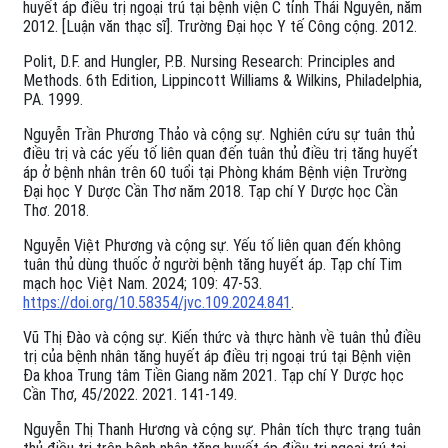
huyết áp điều trị ngoại trú tại bệnh viện C tỉnh Thái Nguyên, năm
2012. [Luận văn thạc sĩ]. Trường Đại học Y tế Công cộng. 2012.
Polit, D.F. and Hungler, P.B. Nursing Research: Principles and
Methods. 6th Edition, Lippincott Williams & Wilkins, Philadelphia,
PA. 1999.
Nguyễn Trần Phương Thảo và cộng sự. Nghiên cứu sự tuân thủ
điều trị và các yếu tố liên quan đến tuân thủ điều trị tăng huyết
áp ở bệnh nhân trên 60 tuổi tại Phòng khám Bệnh viện Trường
Đại học Y Dược Cần Thơ năm 2018. Tạp chí Y Dược học Cần
Thơ. 2018.
Nguyễn Việt Phương và cộng sự. Yếu tố liên quan đến không
tuân thủ dùng thuốc ở người bệnh tăng huyết áp. Tạp chí Tim
mạch học Việt Nam. 2024; 109: 47-53.
https://doi.org/10.58354/jvc.109.2024.841
.
Vũ Thị Đào và cộng sự. Kiến thức và thực hành về tuân thủ điều
trị của bệnh nhân tăng huyết áp điều trị ngoại trú tại Bệnh viện
Đa khoa Trung tâm Tiền Giang năm 2021. Tạp chí Y Dược học
Cần Thơ, 45/2022. 2021. 141-149.
Nguyễn Thị Thanh Hương và cộng sự. Phân tích thực trạng tuân