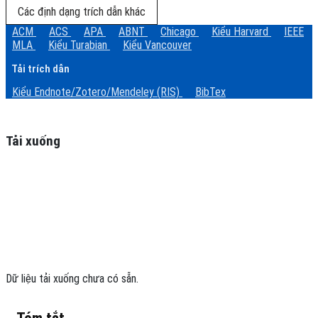
Các định dạng trích dẫn khác
ACM
ACS
APA
ABNT
Chicago
Kiểu Harvard
IEEE
MLA
Kiểu Turabian
Kiểu Vancouver
Tải trích dẫn
Kiểu Endnote/Zotero/Mendeley (RIS)
BibTex
Tải xuống
Dữ liệu tải xuống chưa có sẵn.