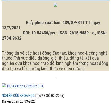
tại
ngữ.
Trung
Ngôn
tâm
ngữ
hiện
Y
tại
tế
là:
Giấy phép xuất bản: 439/GP-BTTTT ngày
quận
13/7/2021
Sơn
DOI: 10.54436/jns - ISSN: 2615-9589 - e_ISSN:
Trà
2734-9632
Thông tin về các hoạt động đào tạo, khoa học & công nghệ
thuộc lĩnh vực điều dưỡng; giới thiệu, đăng tải kết quả
nghiên cứu khoa học; trao đổi kinh nghiệm trong hoạt động
đào tạo và bồi dưỡng kiến thức về điều dưỡng.
10.54436/jns.2025.02.913
NGHIÊN CỨU KHOA HỌC
|
TẬP 8 SỐ 02 (2025)
Đã xuất bản 26-03-2025