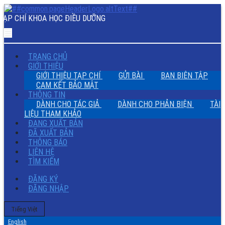
Thực
trạng
TẠP CHÍ KHOA HỌC ĐIỀU DƯỠNG
tuân
thủ
điều
trị
TRANG CHỦ
và
GIỚI THIỆU
một
GIỚI THIỆU TẠP CHÍ
GỬI BÀI
BAN BIÊN TẬP
số
CAM KẾT BẢO MẬT
yếu
THÔNG TIN
tố
DÀNH CHO TÁC GIẢ
DÀNH CHO PHẢN BIỆN
TÀI
liên
LIỆU THAM KHẢO
quan
ĐANG XUẤT BẢN
ở
ĐÃ XUẤT BẢN
người
THÔNG BÁO
bệnh
LIÊN HỆ
tăng
TÌM KIẾM
huyết
ĐĂNG KÝ
áp
ĐĂNG NHẬP
điều
trị
ngoại
Thay
Tiếng Việt
đổi
trú
English
ngôn