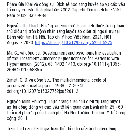
Phạm Gia Khải và cộng sự. Dịch tễ học tăng huyết áp và các yếu
tố nguy cơ các tỉnh phía bắc 2002. Tạp chí Tim mạch học Việt
Nam. 2002; 33: 09-34.
Nguyễn Thị Thanh Hương và cộng sự. Phân tích thực trạng tuân
thủ điều trị trên bệnh nhân tăng huyết áp điều trị ngoại trú tại
Bệnh viện tim Hà Nội. Tạp chí Y học Việt Nam. 2021. N01 -
August - 2023.
https://doi.org/10.51298/vmj.v529i1.6275
.
Ma, C., và cộng sự. Development and psychometric evaluation
of the Treatment Adherence Questionnaire for Patients with
Hypertension. (2012). 68: 1402-1413. doi.org/10.1111/j.1365-
2648.2011.05835.x.
Zimet, G. D. và cộng sự., The multidimensional scale of
perceived social support. 1988. 52: 30-41.
doi.org/10.1207/s15327752jpa5201_2.
Nguyễn Minh Phương. Thực trạng tuân thủ điều trị tăng huyết
áp tại cộng đồng và các yếu tố liên quan của bệnh nhân 25 - 60
tuổi ở 4 phường của thành phố Hà Nội.Trường Đại học Y tế Công
cộng. 2011.
Trần Thị Loan. Đánh giá tuân thủ điều trị của bệnh nhân tăng