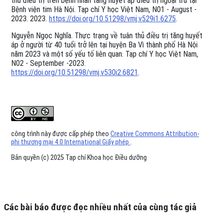
thủ điều trị trên bệnh nhân tăng huyết áp điều trị ngoại trú tại
Bệnh viện tim Hà Nội. Tạp chí Y học Việt Nam, N01 - August -
2023. 2023.
https://doi.org/10.51298/vmj.v529i1.6275
.
Nguyễn Ngọc Nghĩa. Thực trạng về tuân thủ điều trị tăng huyết
áp ở người từ 40 tuổi trở lên tại huyện Ba Vì thành phố Hà Nội
năm 2023 và một số yếu tố liên quan. Tạp chí Y học Việt Nam,
N02 - September -2023.
https://doi.org/10.51298/vmj.v530i2.6821
.
công trình này được cấp phép theo
Creative Commons Attribution-
phi thương mại 4.0 International Giấy phép
.
Bản quyền (c) 2025 Tạp chí Khoa học Điều dưỡng
Các bài báo được đọc nhiều nhất của cùng tác giả