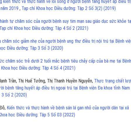
g kiến thức và thực hành về lối sống ở người bệnh tăng huyết áp điều tr
rị năm 2019
,
Tạp chí Khoa học Điều dưỡng: Tập 2 Số 3(2) (2019)
 hành tự chăm sóc của người bệnh suy tim mạn sau giáo dục sức khỏe tạ
Tạp chí Khoa học Điều dưỡng: Tập 4 Số 2 (2021)
 chăm sóc giảm nhẹ của người bệnh ung thư điều trị nội trú tại Bệnh vi
học Điều dưỡng: Tập 3 Số 3 (2020)
hức chăm sóc trẻ dưới 2 tuổi mắc bệnh tiêu chảy cấp của bà mẹ tại Bệnh
í Khoa học Điều dưỡng: Tập 4 Số 4 (2021)
Hạnh Trần, Thị Huế Tưởng, Thị Thanh Huyền Nguyễn,
Thực trạng chất lư
ời bệnh tăng huyết áp điều trị ngoại trú tại Bệnh viện Đa khoa tỉnh Nam
 3 Số 2 (2020)
 Đỗ,
Kiến thức và thực hành về bệnh sán lá gan nhỏ của người dân tại xã
Khoa học Điều dưỡng: Tập 5 Số 03 (2022)