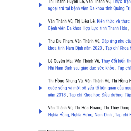
Thị Thanh Huyền Lê, Văn Thành Vũ,
Thực trạn
ngoại trú tại bệnh viện Đa khoa tỉnh Quảng T
Văn Thành Vũ, Thị Liễu Lê,
Kiến thức và thực
Bệnh viện Đa khoa Hợp Lực tỉnh Thanh Hóa
,
Thu Dịu Phạm, Văn Thành Vũ,
Đáp ứng nhu cầu
khoa tỉnh Nam Định năm 2020
,
Tạp chí Khoa 
Lệ Quyên Mai, Văn Thành Vũ,
Thay đổi kiến t
Nhi Nam Định sau giáo dục sức khỏe
,
Tạp ch
Thị Hồng Nhung Vũ, Văn Thành Vũ, Thị Hồng 
cuộc sống và một số yếu tố liên quan của ngư
năm 2018
,
Tạp chí Khoa học Điều dưỡng: Tập
Văn Thành Vũ, Thị Hòa Hoàng, Thị Thùy Dung
Nghĩa Hồng, Nghĩa Hưng, Nam Định
,
Tạp chí 