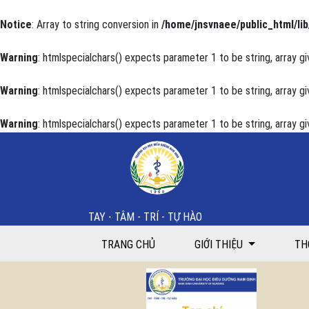
Notice
: Array to string conversion in
/home/jnsvnaee/public_html/lib
Warning
: htmlspecialchars() expects parameter 1 to be string, array gi
Warning
: htmlspecialchars() expects parameter 1 to be string, array gi
Warning
: htmlspecialchars() expects parameter 1 to be string, array gi
Thực trạng kiến thức và thực hành tuân thủ điều trị 
TAY - TÂM - TRÍ - TỰ HÀO
TRANG CHỦ
GIỚI THIỆU
TH