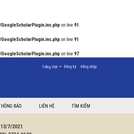
/GoogleScholarPlugin.inc.php
on line
91
/GoogleScholarPlugin.inc.php
on line
91
/GoogleScholarPlugin.inc.php
on line
97
Thay đổi ngôn ngữ. Ngôn ngữ hiện tại là:
Đăng ký
Đăng nhập
Tiếng Việt
THÔNG BÁO
LIÊN HỆ
TÌM KIẾM
3/7/2021