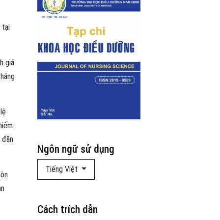
 tại
h giá
tháng
lệ
chiếm
u đặn
Ngôn ngữ sử dụng
Tiếng Việt
còn
ân
Cách trích dẫn