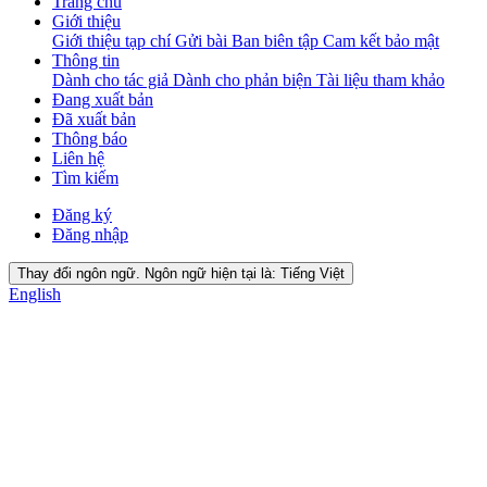
Trang chủ
Giới thiệu
Giới thiệu tạp chí
Gửi bài
Ban biên tập
Cam kết bảo mật
Thông tin
Dành cho tác giả
Dành cho phản biện
Tài liệu tham khảo
Đang xuất bản
Đã xuất bản
Thông báo
Liên hệ
Tìm kiếm
Đăng ký
Đăng nhập
Thay đổi ngôn ngữ. Ngôn ngữ hiện tại là:
Tiếng Việt
English