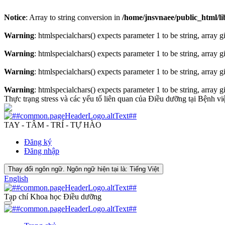
Notice
: Array to string conversion in
/home/jnsvnaee/public_html/lib
Warning
: htmlspecialchars() expects parameter 1 to be string, array 
Warning
: htmlspecialchars() expects parameter 1 to be string, array 
Warning
: htmlspecialchars() expects parameter 1 to be string, array 
Warning
: htmlspecialchars() expects parameter 1 to be string, array 
Thực trạng stress và các yếu tố liên quan của Điều dưỡng tại Bệnh v
TAY - TÂM - TRÍ - TỰ HÀO
Đăng ký
Đăng nhập
Thay đổi ngôn ngữ. Ngôn ngữ hiện tại là:
Tiếng Việt
English
Tạp chí Khoa học Điều dưỡng