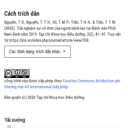
Cách trích dẫn
Nguyễn, T. K., Nguyễn, T. T. H., Vũ, T. M. P., Trần, T. H. H., & Trần, T. T. M.
(2020). Trải nghiệm sự cô đơn của người bệnh lao tại Bệnh viện Phổi
Nam Định năm 2019.
Tạp Chí Khoa học Điều dưỡng
,
3
(2), 41–47. Truy vấn
từ https://jns.vn/index.php/journal/article/view/358
Các định dạng trích dẫn khác
công trình này được cấp phép theo
Creative Commons Attribution-phi
thương mại 4.0 International Giấy phép
.
Bản quyền (c) 2020 Tạp chí Khoa học Điều dưỡng
Tải xuống