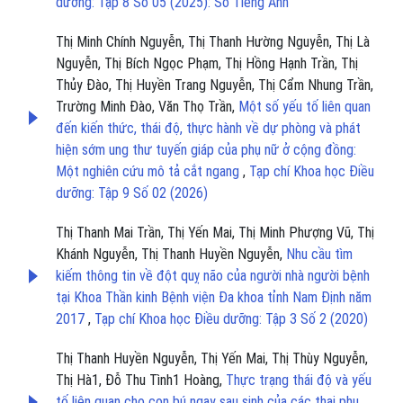
dưỡng: Tập 8 Số 05 (2025): Số Tiếng Anh
Thị Minh Chính Nguyễn, Thị Thanh Hường Nguyễn, Thị Là
Nguyễn, Thị Bích Ngọc Phạm, Thị Hồng Hạnh Trần, Thị
Thủy Đào, Thị Huyền Trang Nguyễn, Thị Cẩm Nhung Trần,
Trường Minh Đào, Văn Thọ Trần,
Một số yếu tố liên quan
đến kiến thức, thái độ, thực hành về dự phòng và phát
hiện sớm ung thư tuyến giáp của phụ nữ ở cộng đồng:
Một nghiên cứu mô tả cắt ngang
,
Tạp chí Khoa học Điều
dưỡng: Tập 9 Số 02 (2026)
Thị Thanh Mai Trần, Thị Yến Mai, Thị Minh Phượng Vũ, Thị
Khánh Nguyễn, Thị Thanh Huyền Nguyễn,
Nhu cầu tìm
kiếm thông tin về đột quỵ não của người nhà người bệnh
tại Khoa Thần kinh Bệnh viện Đa khoa tỉnh Nam Định năm
2017
,
Tạp chí Khoa học Điều dưỡng: Tập 3 Số 2 (2020)
Thị Thanh Huyền Nguyễn, Thị Yến Mai, Thị Thùy Nguyễn,
Thị Hà1, Đỗ Thu Tình1 Hoàng,
Thực trạng thái độ và yếu
tố liên quan cho con bú ngay sau sinh của các thai phụ