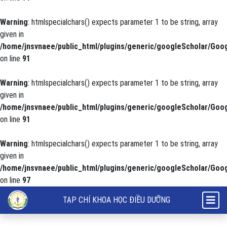
Warning
: htmlspecialchars() expects parameter 1 to be string, array
given in
/home/jnsvnaee/public_html/plugins/generic/googleScholar/Goog
on line
91
Warning
: htmlspecialchars() expects parameter 1 to be string, array
given in
/home/jnsvnaee/public_html/plugins/generic/googleScholar/Goog
on line
91
Warning
: htmlspecialchars() expects parameter 1 to be string, array
given in
/home/jnsvnaee/public_html/plugins/generic/googleScholar/Goog
on line
97
Trải nghiệm sự cô đơn của người bệnh lao tại Bệnh viện Phổi Nam Đị
TẠP CHÍ KHOA HỌC ĐIỀU DƯỠNG