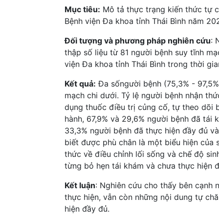
Mục tiêu:
Mô tả thực trạng kiến thức tự 
Bệnh viện Đa khoa tỉnh Thái Bình năm 20
Đối tượng và phương pháp nghiên cứu
: 
thập số liệu từ 81 người bệnh suy tĩnh mạ
viện Đa khoa tỉnh Thái Bình trong thời g
Kết quả:
Đa sốngười bệnh (75,3% - 97,5%)
mạch chi dưới. Tỷ lệ người bệnh nhận thứ
dụng thuốc điều trị củng cố, tự theo dõi 
hành, 67,9% và 29,6% người bệnh đã tái 
33,3% người bệnh đã thực hiện đầy đủ và 
biết được phù chân là một biểu hiện của s
thức về điều chỉnh lối sống và chế độ sin
từng bỏ hẹn tái khám và chưa thực hiện đ
Kết luận
: Nghiên cứu cho thấy bên cạnh 
thực hiện, vẫn còn những nội dung tự ch
hiện đầy đủ.