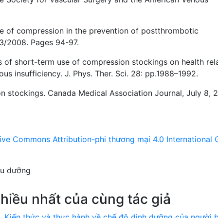
e of compression in the prevention of postthrombotic
3/2008. Pages 94-97.
s of short-term use of compression stockings on health rel
nous insufficiency. J. Phys. Ther. Sci. 28: pp.1988–1992.
 stockings. Canada Medical Association Journal, July 8, 2
ive Commons Attribution-phi thương mại 4.0 International 
ều dưỡng
hiều nhất của cùng tác giả
ô,
Kiến thức và thực hành về chế độ dinh dưỡng của người 