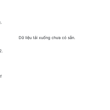
e
,
Dữ liệu tải xuống chưa có sẵn.
2.
f