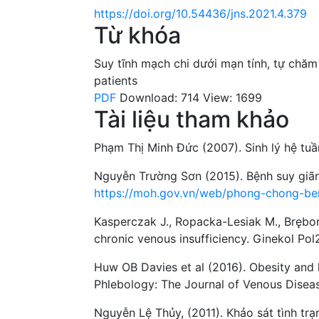
https://doi.org/10.54436/jns.2021.4.379
Từ khóa
Suy tĩnh mạch chi dưới mạn tính
,
tự chăm
patients
PDF
Download: 714
View: 1699
Tài liệu tham khảo
Phạm Thị Minh Đức (2007). Sinh lý hệ tuần
Nguyễn Trường Sơn (2015). Bệnh suy giãn
https://moh.gov.vn/web/phong-chong-be
Kasperczak J., Ropacka-Lesiak M., Bręboro
chronic venous insufficiency. Ginekol Pol
Huw OB Davies et al (2016). Obesity and 
Phlebology: The Journal of Venous Diseas
Nguyễn Lệ Thủy, (2011). Khảo sát tình trạ