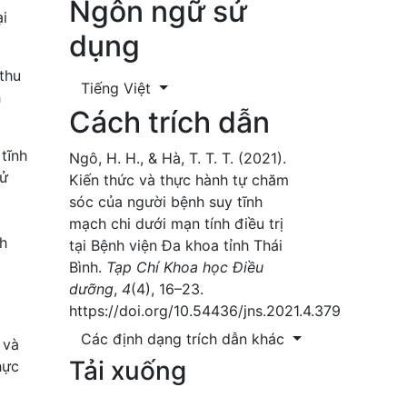
Ngôn ngữ sử
ại
dụng
thu
Tiếng Việt
h
Cách trích dẫn
tĩnh
Ngô, H. H., & Hà, T. T. T. (2021).
sử
Kiến thức và thực hành tự chăm
sóc của người bệnh suy tĩnh
mạch chi dưới mạn tính điều trị
nh
tại Bệnh viện Đa khoa tỉnh Thái
Bình.
Tạp Chí Khoa học Điều
dưỡng
,
4
(4), 16–23.
https://doi.org/10.54436/jns.2021.4.379
Các định dạng trích dẫn khác
 và
Tải xuống
hực