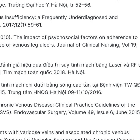
ọc. Trường Đại học Y Hà Nội, tr 52–56.
s Insufficiency: a Frequently Underdiagnosed and
 2017;12(1):59-61.
(2010). The impact of psychosocial factors on adherence to
 of venous leg ulcers. Journal of Clinical Nursing, Vol 19,
nh giá hiệu quả điều trị suy tĩnh mạch bằng Laser và RF t
ị Tim mạch toàn quốc 2018. Hà Nội.
y tĩnh mạch chi dưới bằng sóng cao tần tại Bệnh viện TW Q
 15. Trung tâm HNQG Hà Nội 09-11/10/2016.
onic Venous Disease: Clinical Practice Guidelines of the
SVS). Endovascular Surgery, Volume 49, Issue 6, June 2015
ients with varicose veins and associated chronic venous
 the Society for Vascular Surgery and the American Venous