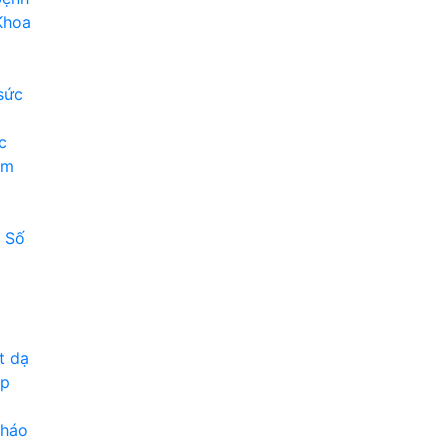
Khoa
sức
c
am
1 Số
t dạ
ạp
tháo