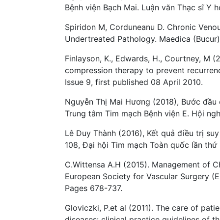
Bệnh viện Bạch Mai. Luận văn Thạc sĩ Y h
Spiridon M, Corduneanu D. Chronic Venou
Undertreated Pathology. Maedica (Bucur).
Finlayson, K., Edwards, H., Courtney, M 
compression therapy to prevent recurrence
Issue 9, first published 08 April 2010.
Nguyễn Thị Mai Hương (2018), Bước đầu đá
Trung tâm Tim mạch Bệnh viện E. Hội ngh
Lê Duy Thành (2016), Kết quả điều trị su
108, Đại hội Tim mạch Toàn quốc lần thứ
C.Wittensa A.H (2015). Management of Chr
European Society for Vascular Surgery (E
Pages 678-737.
Gloviczki, P.et al (2011). The care of pat
diseases: clinical practice guidelines of