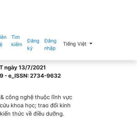
iên
Tìm
Đăng
Đăng
Thay đổi ngôn ngữ. Ngôn ngữ hiệ
Tiếng Việt
ệ
kiếm
ký
nhập
gày 13/7/2021
- e_ISSN: 2734-9632
 & công nghệ thuộc lĩnh vực
 cứu khoa học; trao đổi kinh
kiến thức về điều dưỡng.