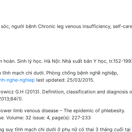
 sóc
,
người bệnh
Chronic leg venous insufficiency
,
self-car
 hoàn. Sinh lý học. Hà Nội: Nhà xuất bản Y học, tr.152-199
 tĩnh mạch chi dưới. Phòng chống bệnh nghề nghiệp,
nh-nghe-nghiep
last updated: 25/03/2015.
wicz G.H (2013). Definition, classification and diagnosis o
2013;84(1).
lower limb venous disease – The epidemic of phlebesity.
e. Volume: 32 issue: 4, page(s): 227-233
ng suy tĩnh mạch chi dưới ở phụ nữ có thai 3 tháng cuối tại