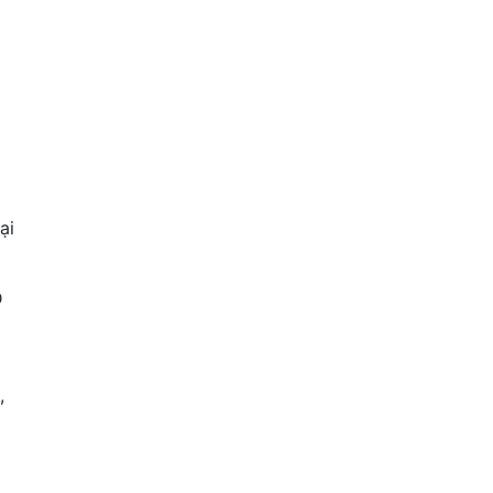
ại
Đ
,