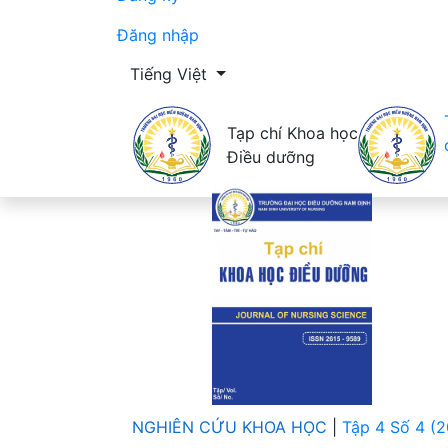
Đăng nhập
Thay đổi ngôn ngữ. Ngôn ngữ hiện tại là:
Tiếng Việt
Tạp chí Khoa học
Điều dưỡng
NGHIÊN CỨU KHOA HỌC
|
Tập 4 Số 4 (2