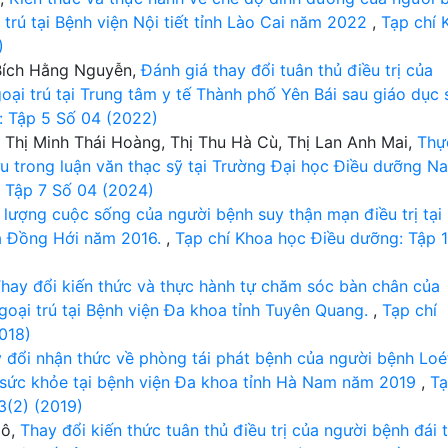
 trú tại Bệnh viện Nội tiết tỉnh Lào Cai năm 2022
,
Tạp chí 
)
Bích Hằng Nguyễn,
Đánh giá thay đổi tuân thủ điều trị của
goại trú tại Trung tâm y tế Thành phố Yên Bái sau giáo dục 
: Tập 5 Số 04 (2022)
 Thị Minh Thái Hoàng, Thị Thu Hà Cù, Thị Lan Anh Mai,
Thự
u trong luận văn thạc sỹ tại Trường Đại học Điều dưỡng N
 Tập 7 Số 04 (2024)
 lượng cuộc sống của người bệnh suy thận mạn điều trị tại
a Đồng Hới năm 2016.
,
Tạp chí Khoa học Điều dưỡng: Tập 
hay đổi kiến thức và thực hành tự chăm sóc bàn chân của
goại trú tại Bệnh viện Đa khoa tỉnh Tuyên Quang.
,
Tạp chí
018)
 đổi nhận thức về phòng tái phát bệnh của người bệnh Loé
c sức khỏe tại bệnh viện Đa khoa tỉnh Hà Nam năm 2019
,
T
3(2) (2019)
gô,
Thay đổi kiến thức tuân thủ điều trị của người bệnh đái 