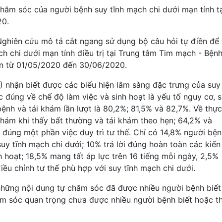
chăm sóc của người bệnh suy tĩnh mạch chi dưới mạn tính t
20.
Nghiên cứu mô tả cắt ngang sử dụng bộ câu hỏi tự điền để 
ch chi dưới mạn tính điều trị tại Trung tâm Tim mạch - Bện
ian từ 01/05/2020 đến 30/06/2020.
 nhận biết được các biểu hiện lâm sàng đặc trưng của suy 
c đúng về chế độ làm việc và sinh hoạt là yếu tố nguy cơ, 
bệnh và tái khám lần lượt là 80,2%; 81,5% và 82,7%. Về thực
khám khi thấy bất thường và tái khám theo hẹn; 64,2% và
đúng một phần việc duy trì tư thế. Chỉ có 14,8% người bệ
uy tĩnh mạch chi dưới; 10% trả lời đúng hoàn toàn các kiến
h hoạt; 18,5% mang tất áp lực trên 16 tiếng mỗi ngày, 2,5%
iều chỉnh tư thế phù hợp với suy tĩnh mạch chi dưới.
những nội dung tự chăm sóc đã được nhiều người bệnh biết
ăm sóc quan trọng chưa được nhiều người bệnh biết hoặc t