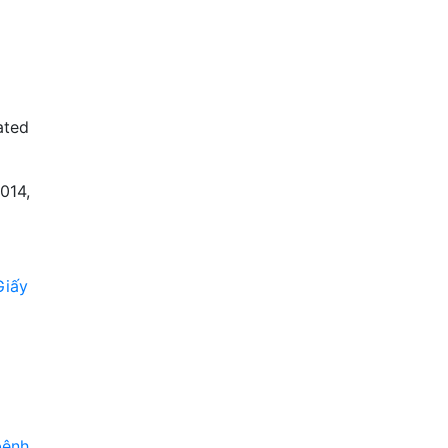
ated
014,
Giấy
bệnh