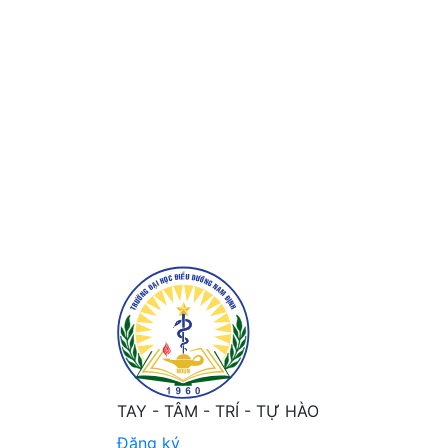
Kiến thức và thực hành tự chăm sóc của ngườ
TAY - TÂM - TRÍ - TỰ HÀO
Đăng ký