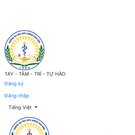
Đánh giá kết quả thực hiện một số nhiệm vụ chăm sóc n
TAY - TÂM - TRÍ - TỰ HÀO
Đăng ký
Đăng nhập
Thay đổi ngôn ngữ. Ngôn ngữ hiện tại là:
Tiếng Việt