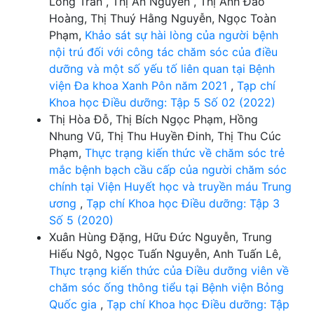
Long Trần , Thị An Nguyễn , Thị Anh Đào
Hoàng, Thị Thuý Hằng Nguyễn, Ngọc Toàn
Phạm,
Khảo sát sự hài lòng của người bệnh
nội trú đối với công tác chăm sóc của điều
dưỡng và một số yếu tố liên quan tại Bệnh
viện Đa khoa Xanh Pôn năm 2021
,
Tạp chí
Khoa học Điều dưỡng: Tập 5 Số 02 (2022)
Thị Hòa Đỗ, Thị Bích Ngọc Phạm, Hồng
Nhung Vũ, Thị Thu Huyền Đinh, Thị Thu Cúc
Phạm,
Thực trạng kiến thức về chăm sóc trẻ
mắc bệnh bạch cầu cấp của người chăm sóc
chính tại Viện Huyết học và truyền máu Trung
ương
,
Tạp chí Khoa học Điều dưỡng: Tập 3
Số 5 (2020)
Xuân Hùng Đặng, Hữu Đức Nguyễn, Trung
Hiếu Ngô, Ngọc Tuấn Nguyễn, Anh Tuấn Lê,
Thực trạng kiến thức của Điều dưỡng viên về
chăm sóc ống thông tiểu tại Bệnh viện Bỏng
Quốc gia
,
Tạp chí Khoa học Điều dưỡng: Tập