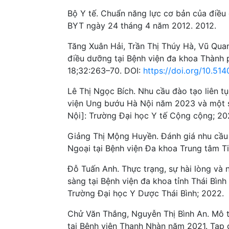
Bộ Y tế. Chuẩn năng lực cơ bản của điề
BYT ngày 24 tháng 4 năm 2012. 2012.
Tăng Xuân Hải, Trần Thị Thúy Hà, Vũ Quan
điều dưỡng tại Bệnh viện đa khoa Thành
18;32:263–70. DOI:
https://doi.org/10.5
Lê Thị Ngọc Bích. Nhu cầu đào tạo liên tụ
viện Ung bướu Hà Nội năm 2023 và một s
Nội]: Trường Đại học Y tế Cộng cộng; 20
Giảng Thị Mộng Huyền. Đánh giá nhu cầu 
Ngoại tại Bệnh viện Đa khoa Trung tâm T
Đỗ Tuấn Anh. Thực trạng, sự hài lòng và 
sàng tại Bệnh viện đa khoa tỉnh Thái Bìn
Trường Đại học Y Dược Thái Bình; 2022.
Chử Văn Thắng, Nguyễn Thị Bình An. Mô tả
tại Bệnh viện Thanh Nhàn năm 2021. Tạp c