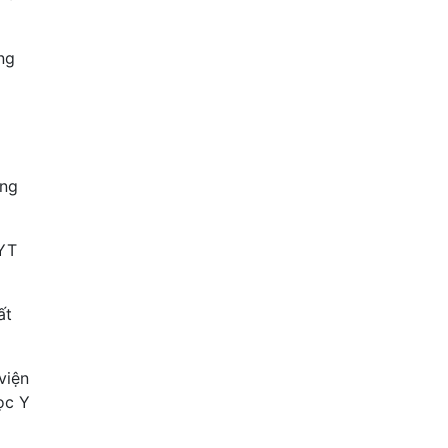
ng
ông
BYT
ất
viện
ọc Y