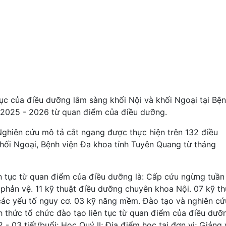
tục của điều dưỡng lâm sàng khối Nội và khối Ngoại tại Bệ
 2025 - 2026 từ quan điểm của điều dưỡng.
Nghiên cứu mô tả cắt ngang được thực hiện trên 132 điều
khối Ngoại, Bệnh viện Đa khoa tỉnh Tuyên Quang từ tháng
n tục từ quan điểm của điều dưỡng là: Cấp cứu ngừng tuần
hản vệ. 11 kỹ thuật điều dưỡng chuyên khoa Nội. 07 kỹ th
các yếu tố nguy cơ. 03 kỹ năng mềm. Đào tạo và nghiên cứ
 thức tổ chức đào tạo liên tục từ quan điểm của điều dưỡ
 - 03 tiết/buổi; Học Quý II; Địa điểm học tại đơn vị; Giảng 