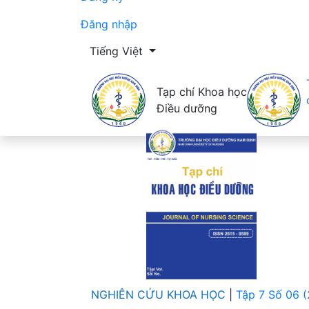
Đăng nhập
Thay đổi ngôn ngữ. Ngôn ngữ hiện tại là:
Tiếng Việt
Tạp chí Khoa học
Điều dưỡng
NGHIÊN CỨU KHOA HỌC
|
Tập 7 Số 06 