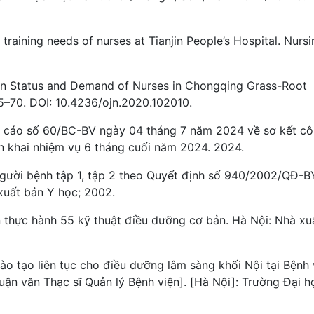
training needs of nurses at Tianjin People’s Hospital. Nursi
ion Status and Demand of Nurses in Chongqing Grass-Root
55–70. DOI: 10.4236/ojn.2020.102010.
o cáo số 60/BC-BV ngày 04 tháng 7 năm 2024 về sơ kết c
ển khai nhiệm vụ 6 tháng cuối năm 2024. 2024.
người bệnh tập 1, tập 2 theo Quyết định số 940/2002/QĐ-
xuất bản Y học; 2002.
 thực hành 55 kỹ thuật điều dưỡng cơ bản. Hà Nội: Nhà xu
o tạo liên tục cho điều dưỡng lâm sàng khối Nội tại Bệnh 
ận văn Thạc sĩ Quản lý Bệnh viện]. [Hà Nội]: Trường Đại h