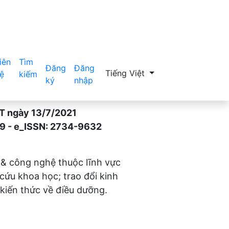
iên
Tìm
Đăng
Đăng
Thay đổi ngôn ngữ. Ngôn ngữ hiệ
Tiếng Việt
ệ
kiếm
ký
nhập
gày 13/7/2021
- e_ISSN: 2734-9632
 & công nghệ thuộc lĩnh vực
 cứu khoa học; trao đổi kinh
kiến thức về điều dưỡng.