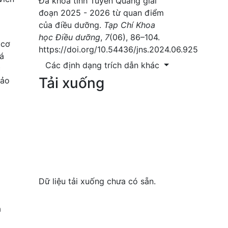
Đa khoa tỉnh Tuyên Quang giai
đoạn 2025 - 2026 từ quan điểm
của điều dưỡng.
Tạp Chí Khoa
học Điều dưỡng
,
7
(06), 86–104.
 cơ
https://doi.org/10.54436/jns.2024.06.925
iá
Các định dạng trích dẫn khác
c
Tải xuống
bảo
Dữ liệu tải xuống chưa có sẵn.
a