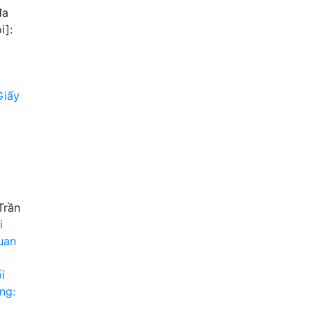
đa
i]:
Giấy
Trần
i
uan
i
ng: