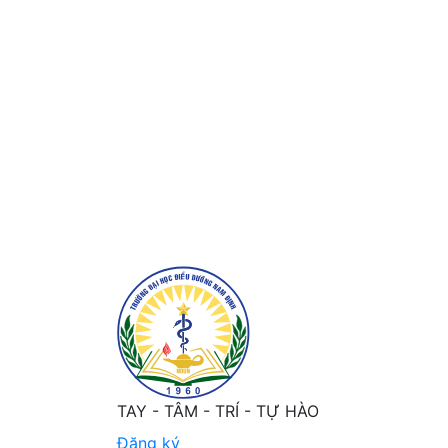
Khảo sát nhu cầu đào tạo liên tục của điề
TAY - TÂM - TRÍ - TỰ HÀO
Đăng ký