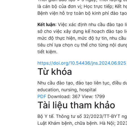
là cán bộ của đơn vị; Học trực tiếp; Kết 
Bệnh viện hỗ trợ toàn bộ kinh phí đào tạo
Kết luận
: Việc xác định nhu cầu đào tạo l
sở cho việc xây dựng kế hoạch đào tạo li
mức độ thực hiện, mức độ tự tin, nhu cầ
tiêu chí lựa chọn cụ thể cho từng nội du
tiết kiệm.
https://doi.org/10.54436/jns.2024.06.925
Từ khóa
Nhu cầu đào tạo
,
đào tạo liên tục
,
điều d
education
,
nursing
,
hospital
PDF
Download: 367
View: 1799
Tài liệu tham khảo
Bộ Y tế. Thông tư số 32/2023/TT-BYT ngà
Luật Khám bệnh, chữa bệnh. Hà Nội; 2023