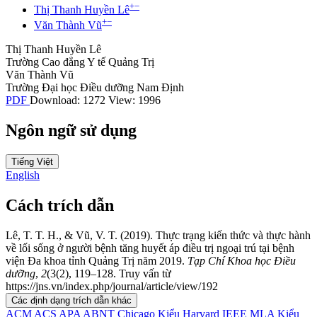
+
−
Thị Thanh Huyền Lê
+
−
Văn Thành Vũ
Thị Thanh Huyền Lê
Trường Cao đẳng Y tế Quảng Trị
Văn Thành Vũ
Trường Đại học Điều dưỡng Nam Định
PDF
Download: 1272
View: 1996
Ngôn ngữ sử dụng
Tiếng Việt
English
Cách trích dẫn
Lê, T. T. H., & Vũ, V. T. (2019). Thực trạng kiến thức và thực hành
về lối sống ở người bệnh tăng huyết áp điều trị ngoại trú tại bệnh
viện Đa khoa tỉnh Quảng Trị năm 2019.
Tạp Chí Khoa học Điều
dưỡng
,
2
(3(2), 119–128. Truy vấn từ
https://jns.vn/index.php/journal/article/view/192
Các định dạng trích dẫn khác
ACM
ACS
APA
ABNT
Chicago
Kiểu Harvard
IEEE
MLA
Kiểu