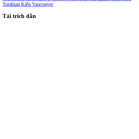
Turabian
Kiểu Vancouver
Tải trích dẫn
Kiểu Endnote/Zotero/Mendeley (RIS)
BibTex
Tải xuống
Dữ liệu tải xuống chưa có sẵn.
Tóm tắt
Mục tiêu:
Mô tả thực trạng kiến thức và thực hành lối sống
của người bệnh tăng huyết áp điều trị ngoại trú tại Bệnh viện đa