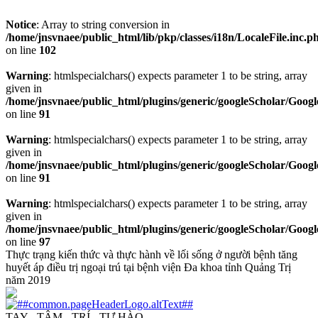
Notice
: Array to string conversion in
/home/jnsvnaee/public_html/lib/pkp/classes/i18n/LocaleFile.inc.p
on line
102
Warning
: htmlspecialchars() expects parameter 1 to be string, array
given in
/home/jnsvnaee/public_html/plugins/generic/googleScholar/Googl
on line
91
Warning
: htmlspecialchars() expects parameter 1 to be string, array
given in
/home/jnsvnaee/public_html/plugins/generic/googleScholar/Googl
on line
91
Warning
: htmlspecialchars() expects parameter 1 to be string, array
given in
/home/jnsvnaee/public_html/plugins/generic/googleScholar/Googl
on line
97
Thực trạng kiến thức và thực hành về lối sống ở người bệnh tăng
huyết áp điều trị ngoại trú tại bệnh viện Đa khoa tỉnh Quảng Trị
năm 2019
TAY - TÂM - TRÍ - TỰ HÀO