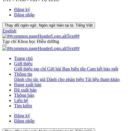
Đăng ký
Đăng nhập
Thay đổi ngôn ngữ. Ngôn ngữ hiện tại là:
Tiếng Việt
English
Tạp chí Khoa học Điều dưỡng
Trang chủ
Giới thiệu
Giới thiệu tạp chí
Gửi bài
Ban biên tập
Cam kết bảo mật
Thông tin
Dành cho tác giả
Dành cho phản biện
Tài liệu tham khảo
Đang xuất bản
Đã xuất bản
Thông báo
Liên hệ
Tìm kiếm
Đăng ký
Đăng nhập