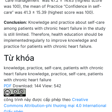
“care management” was 47.2 ± 14.63 (highest score
was 100), the mean of Practice “Confidence in self-
care” was 41.3 ± 15.39 (highest score was 100).
Conclusion:
Knowledge and practice about self-care
among patients with chronic heart failure in the study
is still limited. Therefore, health education should be
implementedregularly to improve knowledge and
practice for patients with chronic heart failure.
Từ khóa
knowledge
,
practice
,
self-care
,
patients with chronic
heart failure
knowledge
,
practice
,
self-care
,
patients
with chronic heart failure
PDF
Download: 144
View: 542
công trình này được cấp phép theo
Creative
Commons Attribution-phi thương mại 4.0 International
Giấy phép
.