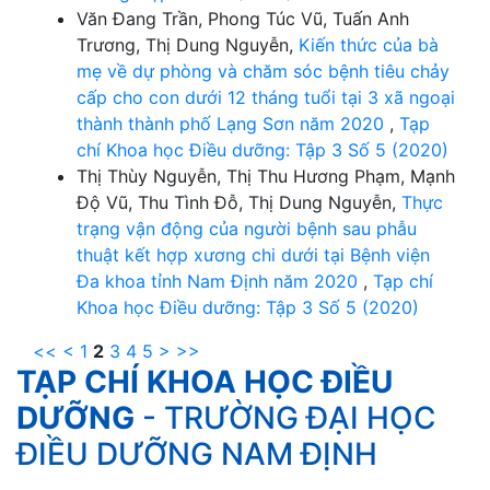
Văn Đang Trần, Phong Túc Vũ, Tuấn Anh
Trương, Thị Dung Nguyễn,
Kiến thức của bà
mẹ về dự phòng và chăm sóc bệnh tiêu chảy
cấp cho con dưới 12 tháng tuổi tại 3 xã ngoại
thành thành phố Lạng Sơn năm 2020
,
Tạp
chí Khoa học Điều dưỡng: Tập 3 Số 5 (2020)
Thị Thùy Nguyễn, Thị Thu Hương Phạm, Mạnh
Độ Vũ, Thu Tình Đỗ, Thị Dung Nguyễn,
Thực
trạng vận động của người bệnh sau phẫu
thuật kết hợp xương chi dưới tại Bệnh viện
Đa khoa tỉnh Nam Định năm 2020
,
Tạp chí
Khoa học Điều dưỡng: Tập 3 Số 5 (2020)
<<
<
1
2
3
4
5
>
>>
TẠP CHÍ KHOA HỌC ĐIỀU
DƯỠNG
- TRƯỜNG ĐẠI HỌC
ĐIỀU DƯỠNG NAM ĐỊNH