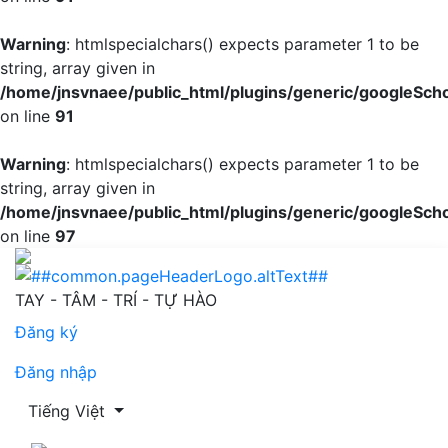
Warning
: htmlspecialchars() expects parameter 1 to be
string, array given in
/home/jnsvnaee/public_html/plugins/generic/googleScho
on line
91
Warning
: htmlspecialchars() expects parameter 1 to be
string, array given in
/home/jnsvnaee/public_html/plugins/generic/googleScho
on line
97
Knowledge and practice about selfcare among patients wi
TAY - TÂM - TRÍ - TỰ HÀO
Đăng ký
Đăng nhập
Thay đổi ngôn ngữ. Ngôn ngữ hiện tại là:
Tiếng Việt