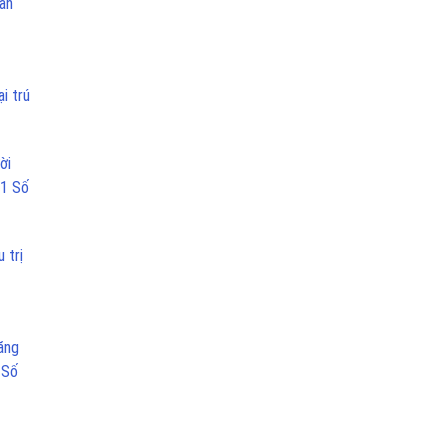
can
i trú
ời
 1 Số
 trị
ăng
 Số