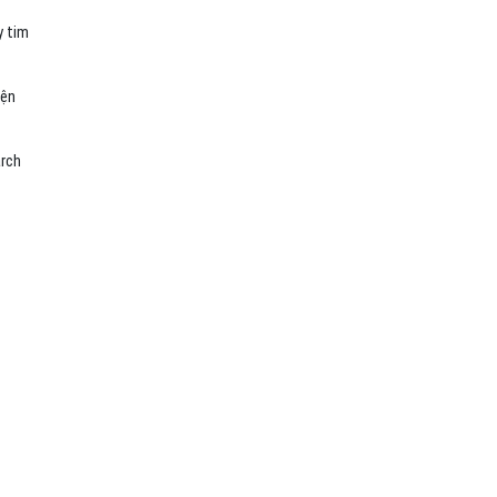
y tim
iện
arch