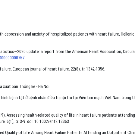
th depression and anxiety of hospitalized patients with heart failure, Hellenic
 statistics—2020 update: a report from the American Heart Association, Circula
00000000000757
lure, European journal of heart failure. 22(8), tr. 1342-1356.
à xuất bản Thống kê - Hà Nội.
hình bệnh tật ở bệnh nhân điều trị nội trú tại Viện tim mạch Việt Nam trong t
), Assessing health‐related quality of life in heart failure patients attending
re. 6(1), tr. 3-9. doi: 10.1002/ehf2.12363
ed Quality of Life Among Heart Failure Patients Attending an Outpatient Clini