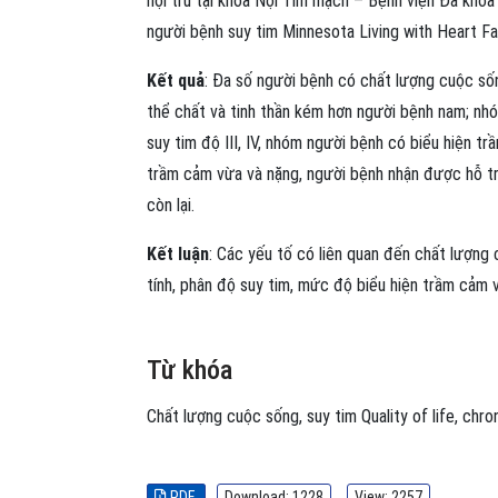
nội trú tại khoa Nội Tim mạch – Bệnh viện Đa kho
người bệnh suy tim Minnesota Living with Heart Fa
Kết quả
: Đa số người bệnh có chất lượng cuộc số
thể chất và tinh thần kém hơn người bệnh nam; nhó
suy tim độ III, IV, nhóm người bệnh có biểu hiện 
trầm cảm vừa và nặng, người bệnh nhận được hỗ tr
còn lại.
Kết luận
: Các yếu tố có liên quan đến chất lượng
tính, phân độ suy tim, mức độ biểu hiện trầm cảm 
Từ khóa
Chất lượng cuộc sống
,
suy tim
Quality of life
,
chron
PDF
Download: 1228
View: 2257