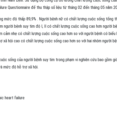
a tỉnh Nam Định. Sử dụng bộ công cụ đo lường chất lượng cuộc sống của
ilure Questionnaire để thu thập số liệu từ tháng 02 đến tháng 05 năm 2
ng mức độ thấp 89,9% . Người bệnh nữ có chất lượng cuộc sống tổng t
m người bệnh suy tim độ I, II có chất lượng cuộc sống cao hơn người b
trầm cảm nhẹ có chất lượng cuộc sống cao hơn so với người bệnh có biểu 
ợ xã hội cao có chất lượng cuộc sống cao hơn so với hai nhóm người bệ
 cuộc sống của người bệnh suy tim trong phạm vi nghiên cứu bao gồm giớ
và mức độ hỗ trợ xã hội.
ic heart failure