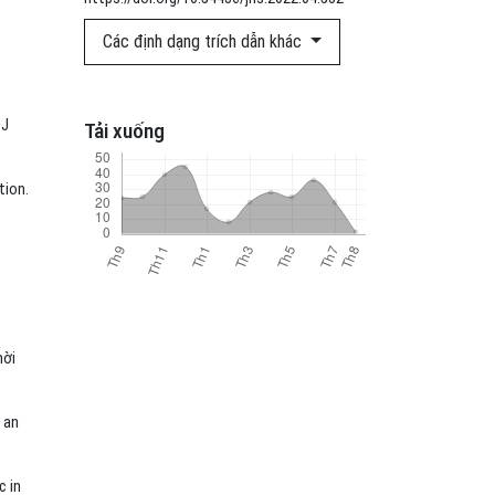
Các định dạng trích dẫn khác
 J
Tải xuống
tion.
hời
 an
c in