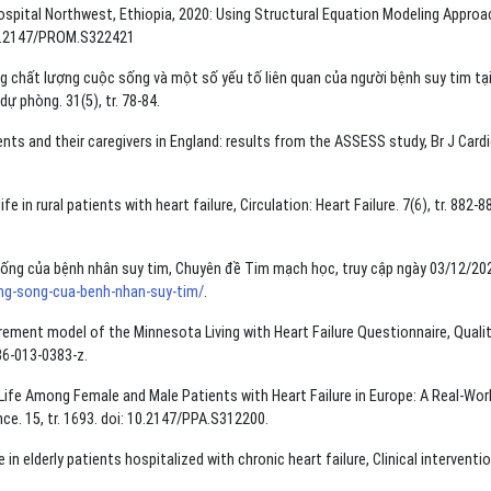
spital Northwest, Ethiopia, 2020: Using Structural Equation Modeling Approa
 10.2147/PROM.S322421
g chất lượng cuộc sống và một số yếu tố liên quan của người bệnh suy tim tạ
ự phòng. 31(5), tr. 78-84.
ents and their caregivers in England: results from the ASSESS study, Br J Cardi
e in rural patients with heart failure, Circulation: Heart Failure. 7(6), tr. 882-8
sống của bệnh nhân suy tim, Chuyên đề Tim mạch học, truy cập ngày 03/12/20
ng-song-cua-benh-nhan-suy-tim/
.
urement model of the Minnesota Living with Heart Failure Questionnaire, Quali
36-013-0383-z.
f Life Among Female and Male Patients with Heart Failure in Europe: A Real-Wor
e. 15, tr. 1693. doi: 10.2147/PPA.S312200.
e in elderly patients hospitalized with chronic heart failure, Clinical interventio