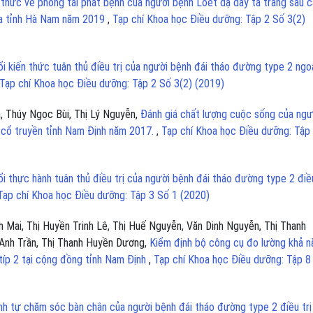
 thức về phòng tái phát bệnh của người bệnh Loét dạ dày tá tràng sau 
hoa tỉnh Hà Nam năm 2019
,
Tạp chí Khoa học Điều dưỡng: Tập 2 Số 3(2)
i kiến thức tuân thủ điều trị của người bệnh đái tháo đường type 2 ngoạ
Tạp chí Khoa học Điều dưỡng: Tập 2 Số 3(2) (2019)
, Thúy Ngọc Bùi, Thị Lý Nguyễn,
Đánh giá chất lượng cuộc sống của ngư
c cổ truyền tỉnh Nam Định năm 2017.
,
Tạp chí Khoa học Điều dưỡng: Tập
i thực hành tuân thủ điều trị của người bệnh đái tháo đường type 2 điều
Tạp chí Khoa học Điều dưỡng: Tập 3 Số 1 (2020)
 Mai, Thị Huyền Trinh Lê, Thị Huế Nguyễn, Văn Dinh Nguyễn, Thị Thanh
Anh Trần, Thị Thanh Huyền Dương,
Kiểm định bộ công cụ đo lường khả n
típ 2 tại cộng đồng tỉnh Nam Định
,
Tạp chí Khoa học Điều dưỡng: Tập 8
nh tự chăm sóc bàn chân của người bệnh đái tháo đường type 2 điều trị