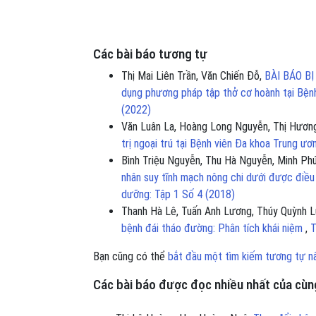
Các bài báo tương tự
Thị Mai Liên Trần, Văn Chiến Đỗ,
BÀI BÁO BỊ
dụng phương pháp tập thở cơ hoành tại Bện
(2022)
Văn Luân La, Hoàng Long Nguyễn, Thị Hươn
trị ngoại trú tại Bệnh viên Đa khoa Trung ư
Bình Triệu Nguyễn, Thu Hà Nguyễn, Minh Ph
nhân suy tĩnh mạch nông chi dưới được điều 
dưỡng: Tập 1 Số 4 (2018)
Thanh Hà Lê, Tuấn Anh Lương, Thúy Quỳnh L
bệnh đái tháo đường: Phân tích khái niệm
,
T
Bạn cũng có thể
bắt đầu một tìm kiếm tương tự n
Các bài báo được đọc nhiều nhất của cùng