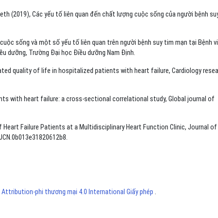
eth (2019), Các yếu tố liên quan đến chất lượng cuộc sống của người bệnh su
cuộc sống và một số yếu tố liên quan trên người bệnh suy tim mạn tại Bệnh v
iều dưỡng, Trường Đại học Điều dưỡng Nam Định.
ated quality of life in hospitalized patients with heart failure, Cardiology rese
nts with heart failure: a cross-sectional correlational study, Global journal of
f Heart Failure Patients at a Multidisciplinary Heart Function Clinic, Journal of
97/JCN.0b013e31820612b8.
ttribution-phi thương mại 4.0 International Giấy phép
.