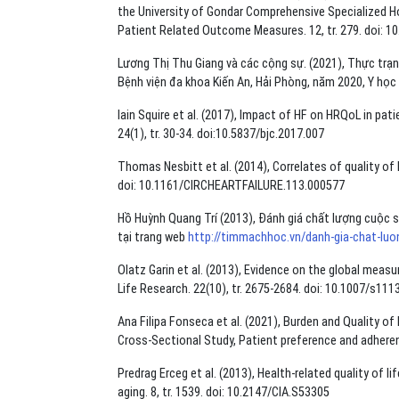
the University of Gondar Comprehensive Specialized Ho
Patient Related Outcome Measures. 12, tr. 279. doi:
Lương Thị Thu Giang và các cộng sự. (2021), Thực trạn
Bệnh viện đa khoa Kiến An, Hải Phòng, năm 2020, Y học d
Iain Squire et al. (2017), Impact of HF on HRQoL in pati
24(1), tr. 30-34. doi:10.5837/bjc.2017.007
Thomas Nesbitt et al. (2014), Correlates of quality of lif
doi: 10.1161/CIRCHEARTFAILURE.113.000577
Hồ Huỳnh Quang Trí (2013), Đánh giá chất lượng cuộc 
tại trang web
http://timmachhoc.vn/danh-gia-chat-luo
Olatz Garin et al. (2013), Evidence on the global meas
Life Research. 22(10), tr. 2675-2684. doi: 10.1007/s111
Ana Filipa Fonseca et al. (2021), Burden and Quality o
Cross-Sectional Study, Patient preference and adherenc
Predrag Erceg et al. (2013), Health-related quality of lif
aging. 8, tr. 1539. doi: 10.2147/CIA.S53305