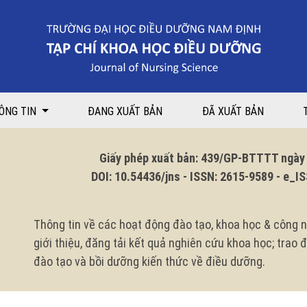
ủa người bệnh suy tim mạn tại Khoa Nội tim mạch Bệnh viện Đa khoa tỉ
ÔNG TIN
ĐANG XUẤT BẢN
ĐÃ XUẤT BẢN
Giấy phép xuất bản: 439/GP-BTTTT ngày 1
DOI: 10.54436/jns - ISSN: 2615-9589 - e_ISS
Thông tin về các hoạt động đào tạo, khoa học & công n
giới thiệu, đăng tải kết quả nghiên cứu khoa học; trao
đào tạo và bồi dưỡng kiến thức về điều dưỡng.