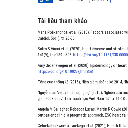
Tài liệu tham khảo
Maria Polikandrioti et al. (2015), Factors associated wi
Cardiol. 56(1), tr. 26-35.
Salim S Virani et al. (2020), Heart disease and stroke
141(9), tr. e139-e596.
https://doi.org/10.1161/CIR.00
Amy Groenewegen et al. (2020), Epidemiology of heart fai
https://doi.org/10.1002/ejhf.1858
Tổng cục thống kê (2015), Niên giám thống kê 2014, Nh
Nguyễn Lân Việt và các cộng sự. (2010), Nghiên cứu mô 
gian 2003-2007, Tim mạch học Việt Nam. 52, tr. 11-18.
Angela M Gallagher, Rebecca Lucas, Martin R Cowie (2019
outpatient clinic: a pragmatic approach, ESC heart failu
Gebrekidan Ewnetu Tarekegn et al. (2021), Health-Relat