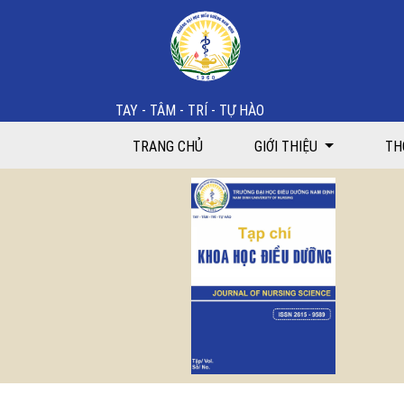
Một số yếu tố liên quan đến chất lượng cuộc sống c
TAY - TÂM - TRÍ - TỰ HÀO
TRANG CHỦ
GIỚI THIỆU
TH