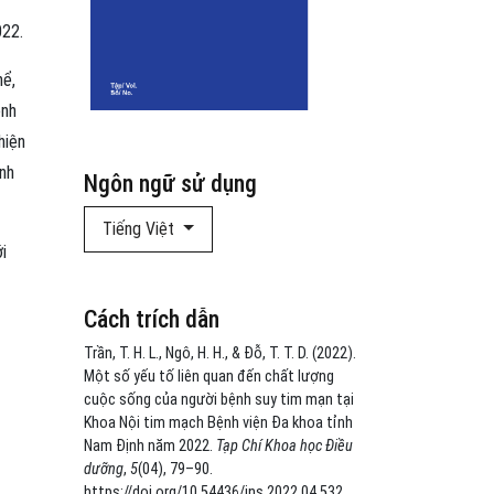
022.
hể,
ệnh
hiện
nh
Ngôn ngữ sử dụng
Tiếng Việt
i
Cách trích dẫn
Trần, T. H. L., Ngô, H. H., & Đỗ, T. T. D. (2022).
Một số yếu tố liên quan đến chất lượng
cuộc sống của người bệnh suy tim mạn tại
Khoa Nội tim mạch Bệnh viện Đa khoa tỉnh
Nam Định năm 2022.
Tạp Chí Khoa học Điều
dưỡng
,
5
(04), 79–90.
https://doi.org/10.54436/jns.2022.04.532