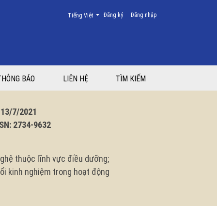
Thay đổi ngôn ngữ. Ngôn ngữ hiện tại là:
Đăng ký
Đăng nhập
Tiếng Việt
nh Nam Định năm 2022
THÔNG BÁO
LIÊN HỆ
TÌM KIẾM
3/7/2021
N: 2734-9632
ghệ thuộc lĩnh vực điều dưỡng;
 đổi kinh nghiệm trong hoạt động