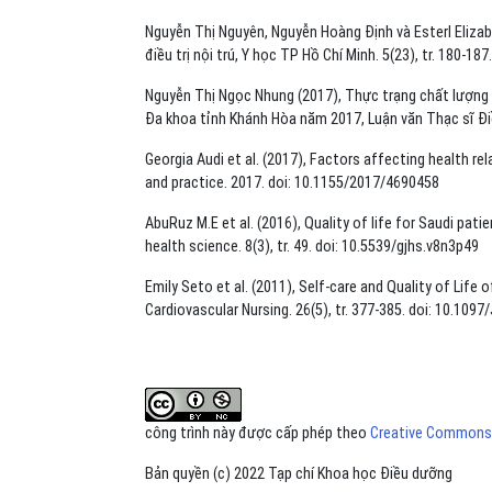
Nguyễn Thị Nguyên, Nguyễn Hoàng Định và Esterl Elizab
điều trị nội trú, Y học TP Hồ Chí Minh. 5(23), tr. 180-187.
Nguyễn Thị Ngọc Nhung (2017), Thực trạng chất lượng 
Đa khoa tỉnh Khánh Hòa năm 2017, Luận văn Thạc sĩ Đ
Georgia Audi et al. (2017), Factors affecting health rel
and practice. 2017. doi: 10.1155/2017/4690458
AbuRuz M.E et al. (2016), Quality of life for Saudi patie
health science. 8(3), tr. 49. doi: 10.5539/gjhs.v8n3p49
Emily Seto et al. (2011), Self-care and Quality of Life o
Cardiovascular Nursing. 26(5), tr. 377-385. doi: 10.10
công trình này được cấp phép theo
Creative Commons A
Bản quyền (c) 2022 Tạp chí Khoa học Điều dưỡng