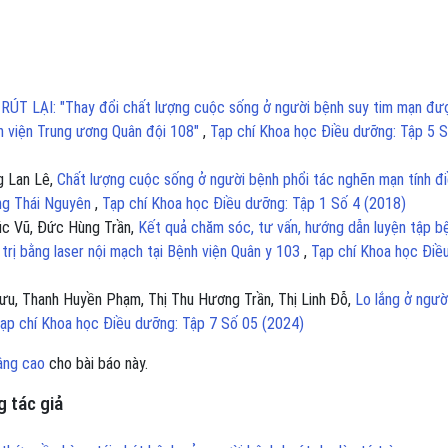
 RÚT LẠI: "Thay đổi chất lượng cuộc sống ở người bệnh suy tim mạn đư
h viện Trung ương Quân đội 108"
,
Tạp chí Khoa học Điều dưỡng: Tập 5 
g Lan Lê,
Chất lượng cuộc sống ở người bệnh phổi tác nghẽn mạn tính đ
ơng Thái Nguyên
,
Tạp chí Khoa học Điều dưỡng: Tập 1 Số 4 (2018)
úc Vũ, Đức Hùng Trần,
Kết quả chăm sóc, tư vấn, hướng dẫn luyện tập b
trị bằng laser nội mạch tại Bệnh viện Quân y 103
,
Tạp chí Khoa học Điề
ưu, Thanh Huyền Phạm, Thị Thu Hương Trần, Thị Linh Đỗ,
Lo lắng ở ngườ
ạp chí Khoa học Điều dưỡng: Tập 7 Số 05 (2024)
âng cao
cho bài báo này.
 tác giả