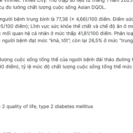
ụ đo lường chất lượng cuộc sống Asian DQOL.
gười bệnh trung bình là 77,38 (± 4,66)/100 điểm. Điểm sứ
95/100 điểm); Lĩnh vực sức khỏe thể chất và chế độ ăn ở 
c mối quan hệ cá nhân ở mức thấp 41,81/100 điểm. Phân loạ
người bệnh đạt mức “khá, tốt”; còn lại 26,5% ở mức “trung
lượng cuộc sống tổng thể của người bệnh đái tháo đường t
00 điểm), tỷ lệ mức độ chất lượng cuộc sống tổng thể mức
4
p 2
quality of life
,
type 2 diabetes mellitus