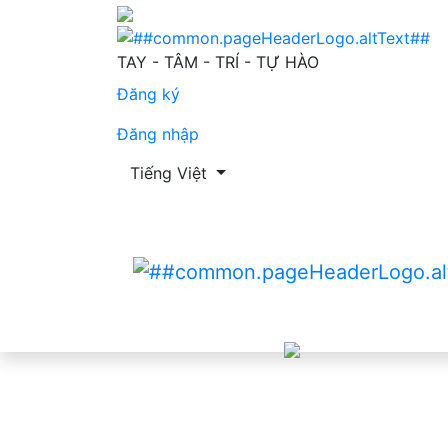
Chất lượng cuộc sống của người bệnh đái t
TAY - TÂM - TRÍ - TỰ HÀO
Đăng ký
Đăng nhập
Thay đổi ngôn ngữ. Ngôn ngữ hiện tại là:
Tiếng Việt