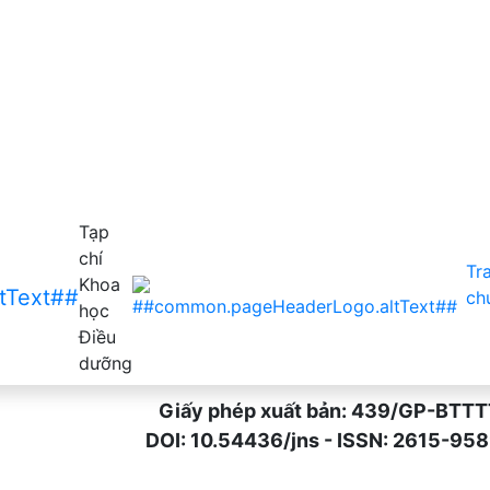
háo đường típ 2 điều trị ngoại trú tại Bệnh viện Đa khoa 
Tạp
chí
Tr
Khoa
ch
học
Điều
dưỡng
Giấy phép xuất bản: 439/GP-BTTTT n
DOI: 10.54436/jns - ISSN: 2615-9589 