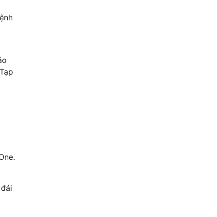
bệnh
áo
 Tạp
.
 One.
 đái