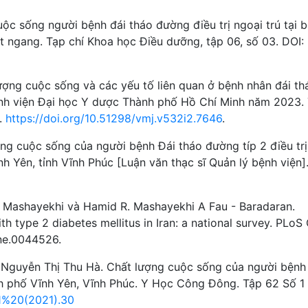
c sống người bệnh đái tháo đường điều trị ngoại trú tại 
t ngang. Tạp chí Khoa học Điều dưỡng, tập 06, số 03. DOI:
ợng cuộc sống và các yếu tố liên quan ở bệnh nhân đái th
 bệnh viện Đại học Y dược Thành phố Hồ Chí Minh năm 2023.
.
https://doi.org/10.51298/vmj.v532i2.7646
.
ng cuộc sống của người bệnh Đái tháo đường típ 2 điều trị
nh Yên, tỉnh Vĩnh Phúc [Luận văn thạc sĩ Quản lý bệnh viện]
- Mashayekhi và Hamid R. Mashayekhi A Fau - Baradaran.
with type 2 diabetes mellitus in Iran: a national survey. PLoS
one.0044526.
 Nguyễn Thị Thu Hà. Chất lượng cuộc sống của người bệnh
nh phố Vĩnh Yên, Vĩnh Phúc. Y Học Công Đông. Tập 62 Số 1
i1%20(2021).30