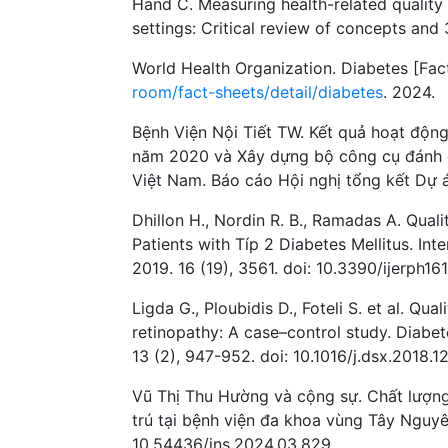
Hand C. Measuring health-related quality o
settings: Critical review of concepts and
World Health Organization. Diabetes [Fac
room/fact-sheets/detail/diabetes
. 2024.
Bệnh Viện Nội Tiết TW. Kết quả hoạt động 
năm 2020 và Xây dựng bộ công cụ đánh 
Việt Nam. Báo cáo Hội nghị tổng kết Dự
Dhillon H., Nordin R. B., Ramadas A. Qua
Patients with Típ 2 Diabetes Mellitus. Int
2019. 16 (19), 3561. doi: 10.3390/ijerph16
Ligda G., Ploubidis D., Foteli S. et al. Qual
retinopathy: A case–control study. Diabe
13 (2), 947-952. doi: 10.1016/j.dsx.2018.12
Vũ Thị Thu Hường và cộng sự. Chất lượng
trú tại bệnh viện đa khoa vùng Tây Nguyê
10.54436/jns.2024.03.829.