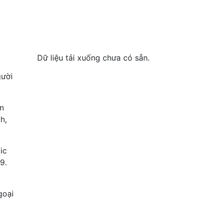
Dữ liệu tải xuống chưa có sẵn.
gười
an
h,
ic
9.
goại
: