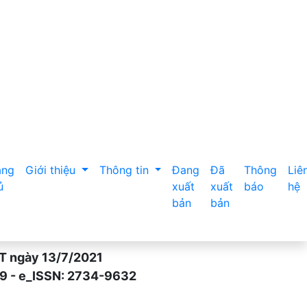
Quốc Tế Vinmec Times City năm 2025
ang
Giới thiệu
Thông tin
Đang
Đã
Thông
Liê
ủ
xuất
xuất
báo
hệ
bản
bản
gày 13/7/2021
- e_ISSN: 2734-9632