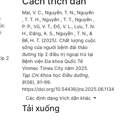
Cách trích dẫn
Mai, V. C., Nguyễn, T. N., Nguyễn
c
, T. T. H., Nguyễn , T. T., Nguyễn ,
mức
P. P., Vũ, V. T., Đỗ, V. L., Lưu, T. N.
i
H., Đặng, A. S., Nguyễn , T. N., &
Bế, H. T. (2025). Chất lượng cuộc
sống của người bệnh đái tháo
đường típ 2 điều trị ngoại trú tại
íp 2
Bệnh viện Đa khoa Quốc Tế
Vinmec Times City năm 2025.
Tạp Chí Khoa học Điều dưỡng
,
8
(06), 91–99.
https://doi.org/10.54436/jns.2025.06.1134
Các định dạng trích dẫn khác
Tải xuống