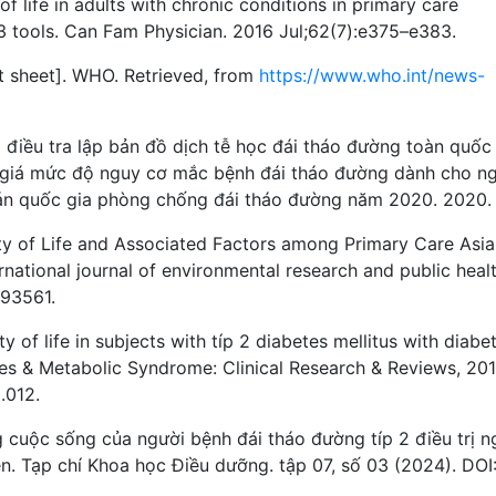
f life in adults with chronic conditions in primary care
 3 tools. Can Fam Physician. 2016 Jul;62(7):e375–e383.
t sheet]. WHO. Retrieved, from
https://www.who.int/news-
điều tra lập bản đồ dịch tễ học đái tháo đường toàn quốc
giá mức độ nguy cơ mắc bệnh đái tháo đường dành cho n
 án quốc gia phòng chống đái tháo đường năm 2020. 2020.
lity of Life and Associated Factors among Primary Care Asi
ernational journal of environmental research and public healt
193561.
ity of life in subjects with típ 2 diabetes mellitus with diabet
tes & Metabolic Syndrome: Clinical Research & Reviews, 201
.012.
 cuộc sống của người bệnh đái tháo đường típ 2 điều trị n
n. Tạp chí Khoa học Điều dưỡng. tập 07, số 03 (2024). DOI