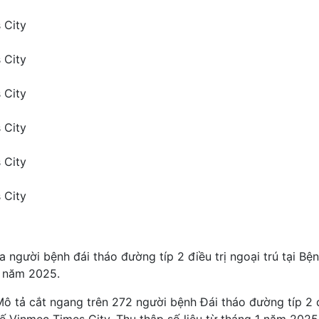
 City
 City
 City
 City
 City
 City
người bệnh đái tháo đường típ 2 điều trị ngoại trú tại Bệ
y năm 2025.
Mô tả cắt ngang trên 272 người bệnh Đái tháo đường típ 2 
tế Vinmec Times City. Thu thập số liệu từ tháng 1 năm 2025