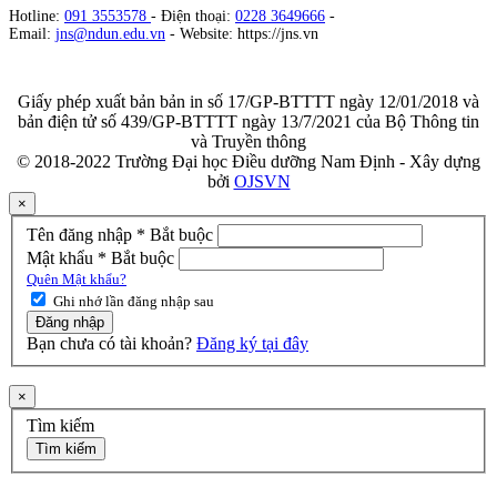
Hotline:
091 3553578
- Điện thoại:
0228 3649666
-
Email:
jns@ndun.edu.vn
- Website: https://jns.vn
Giấy phép xuất bản bản in số 17/GP-BTTTT ngày 12/01/2018 và
bản điện tử số 439/GP-BTTTT ngày 13/7/2021 của Bộ Thông tin
và Truyền thông
© 2018-2022 Trường Đại học Điều dưỡng Nam Định - Xây dựng
bởi
OJSVN
×
Tên đăng nhập
*
Bắt buộc
Mật khẩu
*
Bắt buộc
Quên Mật khẩu?
Ghi nhớ lần đăng nhập sau
Đăng nhập
Bạn chưa có tài khoản?
Đăng ký tại đây
×
Tìm kiếm
Tìm kiếm