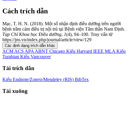
Cách trích dẫn
Mạc, T. H. N. (2018). Một số nhận định điều dưỡng trên người
bệnh trầm cảm điều trị nội trú tại Bệnh viện Tâm thần Nam Định.
Tạp Chí Khoa học Điều dưỡng
,
1
(4), 94–100. Truy vấn từ
https://jns.vn/index.php/journal/article/view/129
Các định dạng trích dẫn khác
ACM
ACS
APA
ABNT
Chicago
Kiểu Harvard
IEEE
MLA
Kiểu
Turabian
Kiểu Vancouver
Tải trích dẫn
Kiểu Endnote/Zotero/Mendeley (RIS)
BibTex
Tải xuống