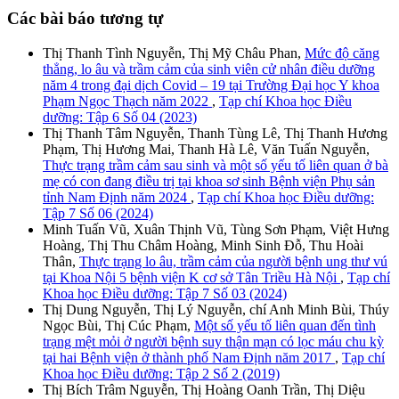
Các bài báo tương tự
Thị Thanh Tình Nguyễn, Thị Mỹ Châu Phan,
Mức độ căng
thẳng, lo âu và trầm cảm của sinh viên cử nhân điều dưỡng
năm 4 trong đại dịch Covid – 19 tại Trường Đại học Y khoa
Phạm Ngọc Thạch năm 2022
,
Tạp chí Khoa học Điều
dưỡng: Tập 6 Số 04 (2023)
Thị Thanh Tâm Nguyễn, Thanh Tùng Lê, Thị Thanh Hương
Phạm, Thị Hương Mai, Thanh Hà Lê, Văn Tuấn Nguyễn,
Thực trạng trầm cảm sau sinh và một số yếu tố liên quan ở bà
mẹ có con đang điều trị tại khoa sơ sinh Bệnh viện Phụ sản
tỉnh Nam Định năm 2024
,
Tạp chí Khoa học Điều dưỡng:
Tập 7 Số 06 (2024)
Minh Tuấn Vũ, Xuân Thịnh Vũ, Tùng Sơn Phạm, Việt Hưng
Hoàng, Thị Thu Châm Hoàng, Minh Sinh Đỗ, Thu Hoài
Thân,
Thực trạng lo âu, trầm cảm của người bệnh ung thư vú
tại Khoa Nội 5 bệnh viện K cơ sở Tân Triều Hà Nội
,
Tạp chí
Khoa học Điều dưỡng: Tập 7 Số 03 (2024)
Thị Dung Nguyễn, Thị Lý Nguyễn, chí Anh Minh Bùi, Thúy
Ngọc Bùi, Thị Cúc Phạm,
Một số yếu tố liên quan đến tình
trạng mệt mỏi ở người bệnh suy thận mạn có lọc máu chu kỳ
tại hai Bệnh viện ở thành phố Nam Định năm 2017
,
Tạp chí
Khoa học Điều dưỡng: Tập 2 Số 2 (2019)
Thị Bích Trâm Nguyễn, Thị Hoàng Oanh Trần, Thị Diệu