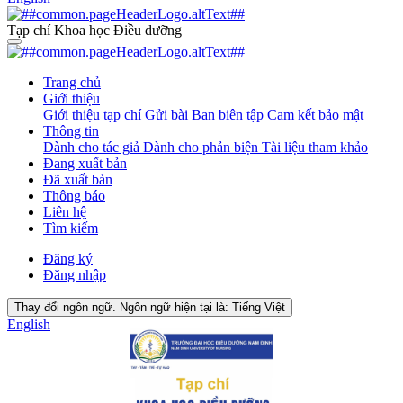
Tạp chí Khoa học Điều dưỡng
Trang chủ
Giới thiệu
Giới thiệu tạp chí
Gửi bài
Ban biên tập
Cam kết bảo mật
Thông tin
Dành cho tác giả
Dành cho phản biện
Tài liệu tham khảo
Đang xuất bản
Đã xuất bản
Thông báo
Liên hệ
Tìm kiếm
Đăng ký
Đăng nhập
Thay đổi ngôn ngữ. Ngôn ngữ hiện tại là:
Tiếng Việt
English