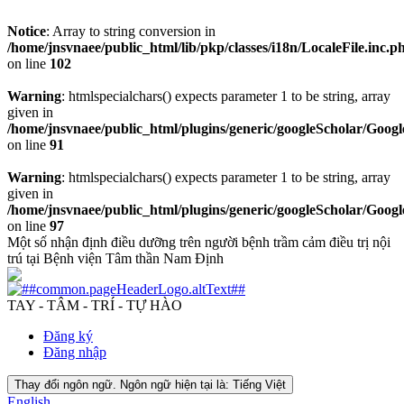
Notice
: Array to string conversion in
/home/jnsvnaee/public_html/lib/pkp/classes/i18n/LocaleFile.inc.p
on line
102
Warning
: htmlspecialchars() expects parameter 1 to be string, array
given in
/home/jnsvnaee/public_html/plugins/generic/googleScholar/Googl
on line
91
Warning
: htmlspecialchars() expects parameter 1 to be string, array
given in
/home/jnsvnaee/public_html/plugins/generic/googleScholar/Googl
on line
97
Một số nhận định điều dưỡng trên người bệnh trầm cảm điều trị nội
trú tại Bệnh viện Tâm thần Nam Định
TAY - TÂM - TRÍ - TỰ HÀO
Đăng ký
Đăng nhập
Thay đổi ngôn ngữ. Ngôn ngữ hiện tại là:
Tiếng Việt
English