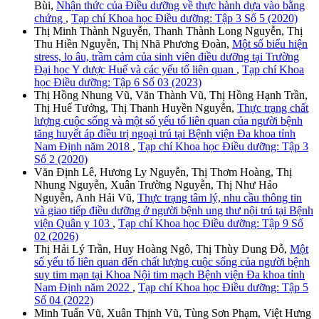
Bùi,
Nhận thức của Điều dưỡng về thực hành dựa vào bằng
chứng
,
Tạp chí Khoa học Điều dưỡng: Tập 3 Số 5 (2020)
Thị Minh Thành Nguyễn, Thanh Thành Long Nguyễn, Thị
Thu Hiền Nguyễn, Thị Nhã Phương Đoàn,
Một số biểu hiện
stress, lo âu, trầm cảm của sinh viên điều dưỡng tại Trường
Đại học Y dược Huế và các yếu tố liên quan
,
Tạp chí Khoa
học Điều dưỡng: Tập 6 Số 03 (2023)
Thị Hồng Nhung Vũ, Văn Thành Vũ, Thị Hồng Hạnh Trần,
Thị Huế Tưởng, Thị Thanh Huyền Nguyễn,
Thực trạng chất
lượng cuộc sống và một số yếu tố liên quan của người bệnh
tăng huyết áp điều trị ngoại trú tại Bệnh viện Đa khoa tỉnh
Nam Định năm 2018
,
Tạp chí Khoa học Điều dưỡng: Tập 3
Số 2 (2020)
Văn Định Lê, Hương Ly Nguyễn, Thị Thơm Hoàng, Thị
Nhung Nguyễn, Xuân Trường Nguyễn, Thị Như Hảo
Nguyễn, Anh Hải Vũ,
Thực trạng tâm lý, nhu cầu thông tin
và giao tiếp điều dưỡng ở người bệnh ung thư nội trú tại Bệnh
viện Quân y 103
,
Tạp chí Khoa học Điều dưỡng: Tập 9 Số
02 (2026)
Thị Hải Lý Trần, Huy Hoàng Ngô, Thị Thùy Dung Đỗ,
Một
số yếu tố liên quan đến chất lượng cuộc sống của người bệnh
suy tim mạn tại Khoa Nội tim mạch Bệnh viện Đa khoa tỉnh
Nam Định năm 2022
,
Tạp chí Khoa học Điều dưỡng: Tập 5
Số 04 (2022)
Minh Tuấn Vũ, Xuân Thịnh Vũ, Tùng Sơn Phạm, Việt Hưng