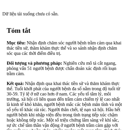
Dữ liệu tải xuống chưa có sẵn.
Tóm tắt
Mục tiêu:
Nhận định chăm sóc người bệnh trầm cảm qua khai
thác tiền sử, thăm khám thực thể và so sánh nhận định chăm
sóc qua các thời điểm điều trị.
Đối tượng và phương pháp:
Nghiên cứu mô tả cắt ngang,
phỏng vấn 51 người bệnh được chẩn đoán xác định rối loạn
trầm cảm.
Kết quả:
Nhận định qua khai thác tiền sử và thăm khám thực
thể. Tuổi khởi phát của người bệnh đa số nằm trong độ tuổi từ
30-59. Tỷ lệ ở nữ cao hơn ở nam. Các yếu tố tâm lý, môi
trường, xã hội có liên quan đến trầm cảm chiếm tỷ lệ cao nhất
là kinh tế khó khăn, người bệnh mắc các bệnh mãn tính và một
số yếu tố khác rải rác. Người thân chết, tệ nạn xã hội. Hầu hết
người bệnh khi nhập viện đều trong tình trạng tiếp xúc chậm
hoặc không tiếp xúc. Một số triệu chứng lâm sàng về khí sắc,
sự ức chế tâm thần vận động ở người bệnh trầm cảm gặp với