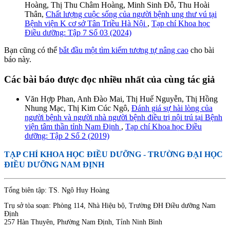
Hoàng, Thị Thu Châm Hoàng, Minh Sinh Đỗ, Thu Hoài
Thân,
Chất lượng cuộc sống của người bệnh ung thư vú tại
Bệnh viện K cơ sở Tân Triều Hà Nội
,
Tạp chí Khoa học
Điều dưỡng: Tập 7 Số 03 (2024)
Bạn cũng có thể
bắt đầu một tìm kiếm tương tự nâng cao
cho bài
báo này.
Các bài báo được đọc nhiều nhất của cùng tác giả
Văn Hợp Phan, Anh Đào Mai, Thị Huế Nguyễn, Thị Hồng
Nhung Mạc, Thị Kim Cúc Ngô,
Đánh giá sự hài lòng của
người bệnh và người nhà người bệnh điều trị nội trú tại Bệnh
viện tâm thần tỉnh Nam Định
,
Tạp chí Khoa học Điều
dưỡng: Tập 2 Số 2 (2019)
TẠP CHÍ KHOA HỌC ĐIỀU DƯỠNG
- TRƯỜNG ĐẠI HỌC
ĐIỀU DƯỠNG NAM ĐỊNH
Tổng biên tập: TS. Ngô Huy Hoàng
Trụ sở tòa soạn: Phòng 114, Nhà Hiệu bộ, Trường ĐH Điều dưỡng Nam
Định
257 Hàn Thuyên, Phường Nam Định, Tỉnh Ninh Bình