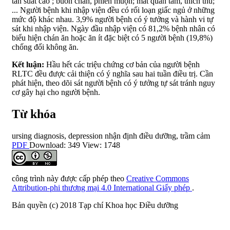
tần suất cao ; buồn chán, phiền muộn; mất quan tâm, thích thú;
... Người bệnh khi nhập viện đều có rối loạn giấc ngủ ở những
mức độ khác nhau. 3,9% người bệnh có ý tưởng và hành vi tự
sát khi nhập viện. Ngày đầu nhập viện có 81,2% bệnh nhân có
biểu hiện chán ăn hoặc ăn ít đặc biệt có 5 người bệnh (19,8%)
chống đối không ăn.
Kết luận:
Hầu hết các triệu chứng cơ bản của người bệnh
RLTC đều được cải thiện có ý nghĩa sau hai tuần điều trị. Cần
phát hiện, theo dõi sát người bệnh có ý tưởng tự sát tránh nguy
cơ gây hại cho người bệnh.
Từ khóa
ursing diagnosis
,
depression
nhận định điều dưỡng
,
trầm cảm
PDF
Download: 349
View: 1748
công trình này được cấp phép theo
Creative Commons
Attribution-phi thương mại 4.0 International Giấy phép
.
Bản quyền (c) 2018 Tạp chí Khoa học Điều dưỡng