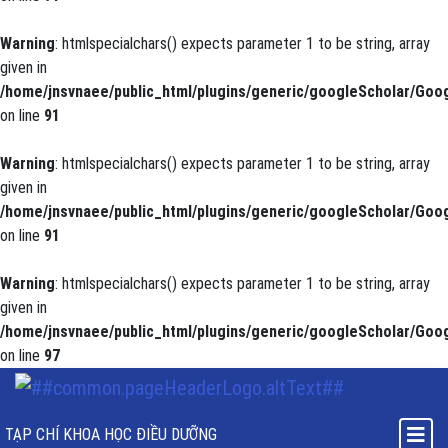
Warning
: htmlspecialchars() expects parameter 1 to be string, array
given in
/home/jnsvnaee/public_html/plugins/generic/googleScholar/Goog
on line
91
Warning
: htmlspecialchars() expects parameter 1 to be string, array
given in
/home/jnsvnaee/public_html/plugins/generic/googleScholar/Goog
on line
91
Warning
: htmlspecialchars() expects parameter 1 to be string, array
given in
/home/jnsvnaee/public_html/plugins/generic/googleScholar/Goog
on line
97
Khảo sát sự hài lòng của người bệnh nội trú về tình hình cung cấp su
TẠP CHÍ KHOA HỌC ĐIỀU DƯỠNG