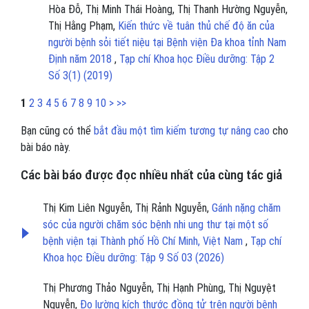
Hòa Đỗ, Thị Minh Thái Hoàng, Thị Thanh Hường Nguyễn,
Thị Hằng Phạm,
Kiến thức về tuân thủ chế độ ăn của
người bệnh sỏi tiết niệu tại Bệnh viện Đa khoa tỉnh Nam
Định năm 2018
,
Tạp chí Khoa học Điều dưỡng: Tập 2
Số 3(1) (2019)
1
2
3
4
5
6
7
8
9
10
>
>>
Bạn cũng có thể
bắt đầu một tìm kiếm tương tự nâng cao
cho
bài báo này.
Các bài báo được đọc nhiều nhất của cùng tác giả
Thị Kim Liên Nguyễn, Thị Rảnh Nguyễn,
Gánh nặng chăm
sóc của người chăm sóc bệnh nhi ung thư tại một số
bệnh viện tại Thành phố Hồ Chí Minh, Việt Nam
,
Tạp chí
Khoa học Điều dưỡng: Tập 9 Số 03 (2026)
Thị Phương Thảo Nguyễn, Thị Hạnh Phùng, Thị Nguyệt
Nguyễn,
Đo lường kích thước đồng tử trên người bệnh