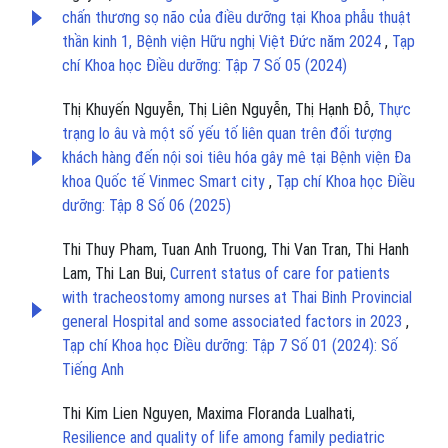
chấn thương sọ não của điều dưỡng tại Khoa phẫu thuật
thần kinh 1, Bệnh viện Hữu nghị Việt Đức năm 2024
,
Tạp
chí Khoa học Điều dưỡng: Tập 7 Số 05 (2024)
Thị Khuyến Nguyễn, Thị Liên Nguyễn, Thị Hạnh Đỗ,
Thực
trạng lo âu và một số yếu tố liên quan trên đối tượng
khách hàng đến nội soi tiêu hóa gây mê tại Bệnh viện Đa
khoa Quốc tế Vinmec Smart city
,
Tạp chí Khoa học Điều
dưỡng: Tập 8 Số 06 (2025)
Thi Thuy Pham, Tuan Anh Truong, Thi Van Tran, Thi Hanh
Lam, Thi Lan Bui,
Current status of care for patients
with tracheostomy among nurses at Thai Binh Provincial
general Hospital and some associated factors in 2023
,
Tạp chí Khoa học Điều dưỡng: Tập 7 Số 01 (2024): Số
Tiếng Anh
Thi Kim Lien Nguyen, Maxima Floranda Lualhati,
Resilience and quality of life among family pediatric