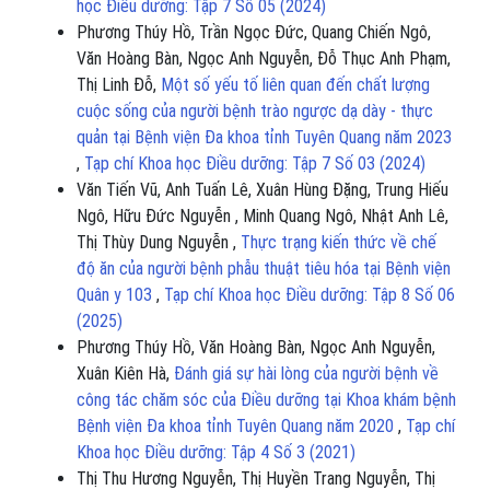
học Điều dưỡng: Tập 7 Số 05 (2024)
Phương Thúy Hồ, Trần Ngọc Đức, Quang Chiến Ngô,
Văn Hoàng Bàn, Ngọc Anh Nguyễn, Đỗ Thục Anh Phạm,
Thị Linh Đỗ,
Một số yếu tố liên quan đến chất lượng
cuộc sống của người bệnh trào ngược dạ dày - thực
quản tại Bệnh viện Đa khoa tỉnh Tuyên Quang năm 2023
,
Tạp chí Khoa học Điều dưỡng: Tập 7 Số 03 (2024)
Văn Tiến Vũ, Anh Tuấn Lê, Xuân Hùng Đặng, Trung Hiếu
Ngô, Hữu Đức Nguyễn , Minh Quang Ngô, Nhật Anh Lê,
Thị Thùy Dung Nguyễn ,
Thực trạng kiến thức về chế
độ ăn của người bệnh phẫu thuật tiêu hóa tại Bệnh viện
Quân y 103
,
Tạp chí Khoa học Điều dưỡng: Tập 8 Số 06
(2025)
Phương Thúy Hồ, Văn Hoàng Bàn, Ngọc Anh Nguyễn,
Xuân Kiên Hà,
Đánh giá sự hài lòng của người bệnh về
công tác chăm sóc của Điều dưỡng tại Khoa khám bệnh
Bệnh viện Đa khoa tỉnh Tuyên Quang năm 2020
,
Tạp chí
Khoa học Điều dưỡng: Tập 4 Số 3 (2021)
Thị Thu Hương Nguyễn, Thị Huyền Trang Nguyễn, Thị