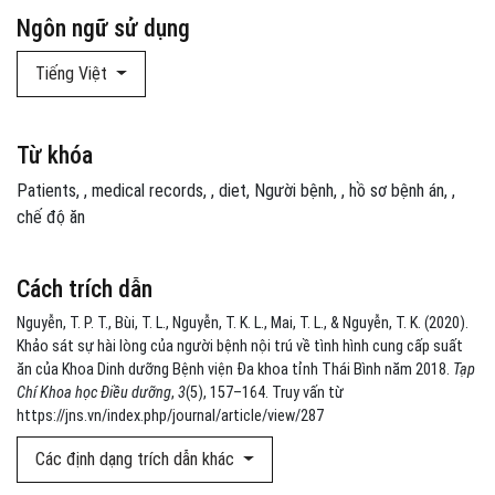
Ngôn ngữ sử dụng
Tiếng Việt
Từ khóa
Patients
,
medical records
,
diet
Người bệnh
,
hồ sơ bệnh án
,
chế độ ăn
Cách trích dẫn
Nguyễn, T. P. T., Bùi, T. L., Nguyễn, T. K. L., Mai, T. L., & Nguyễn, T. K. (2020).
Khảo sát sự hài lòng của người bệnh nội trú về tình hình cung cấp suất
ăn của Khoa Dinh dưỡng Bệnh viện Đa khoa tỉnh Thái Bình năm 2018.
Tạp
Chí Khoa học Điều dưỡng
,
3
(5), 157–164. Truy vấn từ
https://jns.vn/index.php/journal/article/view/287
Các định dạng trích dẫn khác