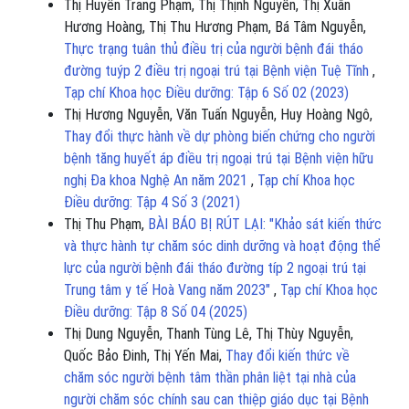
Thị Huyền Trang Phạm, Thị Thịnh Nguyễn, Thị Xuân
Hương Hoàng, Thị Thu Hương Phạm, Bá Tâm Nguyễn,
Thực trạng tuân thủ điều trị của người bệnh đái tháo
đường tuýp 2 điều trị ngoại trú tại Bệnh viện Tuệ Tĩnh
,
Tạp chí Khoa học Điều dưỡng: Tập 6 Số 02 (2023)
Thị Hương Nguyễn, Văn Tuấn Nguyễn, Huy Hoàng Ngô,
Thay đổi thực hành về dự phòng biến chứng cho người
bệnh tăng huyết áp điều trị ngoại trú tại Bệnh viện hữu
nghị Đa khoa Nghệ An năm 2021
,
Tạp chí Khoa học
Điều dưỡng: Tập 4 Số 3 (2021)
Thị Thu Phạm,
BÀI BÁO BỊ RÚT LẠI: "Khảo sát kiến thức
và thực hành tự chăm sóc dinh dưỡng và hoạt động thể
lực của người bệnh đái tháo đường típ 2 ngoại trú tại
Trung tâm y tế Hoà Vang năm 2023"
,
Tạp chí Khoa học
Điều dưỡng: Tập 8 Số 04 (2025)
Thị Dung Nguyễn, Thanh Tùng Lê, Thị Thùy Nguyễn,
Quốc Bảo Đinh, Thị Yến Mai,
Thay đổi kiến thức về
chăm sóc người bệnh tâm thần phân liệt tại nhà của
người chăm sóc chính sau can thiệp giáo dục tại Bệnh