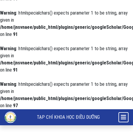
Warning
: htmlspecialchars() expects parameter 1 to be string, array
given in
/home/jnsvnaee/public_html/plugins/generic/googleScholar/Goog
on line
91
Warning
: htmlspecialchars() expects parameter 1 to be string, array
given in
/home/jnsvnaee/public_html/plugins/generic/googleScholar/Goog
on line
91
Warning
: htmlspecialchars() expects parameter 1 to be string, array
given in
/home/jnsvnaee/public_html/plugins/generic/googleScholar/Goog
on line
97
Khảo sát sự hài lòng của người bệnh nội trú về tình hình cung cấp su
TẠP CHÍ KHOA HỌC ĐIỀU DƯỠNG