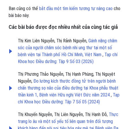
Bạn cũng có thể
bắt đầu một tìm kiếm tương tự nâng cao
cho
bài báo này.
Các bài báo được đọc nhiều nhất của cùng tác giả
Thị Kim Liên Nguyễn, Thị Rảnh Nguyễn,
Gánh nặng chăm
sóc của người chăm sóc bệnh nhi ung thư tại một số
bệnh viện tại Thành phố Hồ Chí Minh, Việt Nam
,
Tạp chí
Khoa học Điều dưỡng: Tập 9 Số 03 (2026)
Thị Phương Thảo Nguyễn, Thị Hạnh Phùng, Thị Nguyệt
Nguyễn,
Đo lường kích thước đồng tử trên người bệnh
chấn thương sọ não của điều dưỡng tại Khoa phẫu thuật
thần kinh 1, Bệnh viện Hữu nghị Việt Đức năm 2024
,
Tạp
chí Khoa học Điều dưỡng: Tập 7 Số 05 (2024)
Thị Khuyến Nguyễn, Thị Liên Nguyễn, Thị Hạnh Đỗ,
Thực
trạng lo âu và một số yếu tố liên quan trên đối tượng
khách hàng đến nội soi tiêu hóa gây mê tại Bệnh viện Đa