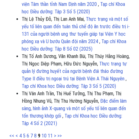
viện Tâm thần tỉnh Nam Định năm 2020
,
Tạp chí Khoa
học Điều dưỡng: Tập 3 Số 5 (2020)
Thị Lệ Thủy Đỗ, Thị Lan Anh Mai,
Thực trạng và một số
yếu tố liên quan đến tuân thủ chế độ ăn trước điều trị i-
131 của người bệnh ung thư tuyến giáp tại Viện Y học
phóng xạ và U bướu Quân đội năm 2024
,
Tạp chí Khoa
học Điều dưỡng: Tập 8 Số 02 (2025)
Thị Tố Anh Dương, Văn Khanh Bùi, Thị Thúy Hằng Hoàng,
Thị Ngọc Diệp Phạm, Hữu Đức Nguyễn,
Thực trạng tự
quản lý đường huyết của người bệnh đái tháo đường
Type II điều trị ngoại trú tại Bệnh Viện A Thái Nguyên
,
Tạp chí Khoa học Điều dưỡng: Tập 3 Số 5 (2020)
Thị Vân Anh Trần, Thị Huế Tưởng, Thị Thu Phạm, Thị
Hồng Nhung Vũ, Thị Thu Hường Nguyễn,
Đặc điểm lâm
sàng, hình ảnh X-quang và một số yếu tố liên quan đến
tổn thương khớp gối
,
Tạp chí Khoa học Điều dưỡng:
Tập 4 Số 2 (2021)
<<
<
4
5
6
7
8
9
10
11
>
>>