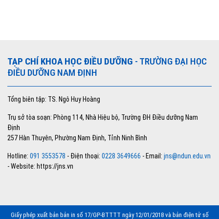
TẠP CHÍ KHOA HỌC ĐIỀU DƯỠNG
- TRƯỜNG ĐẠI HỌC
ĐIỀU DƯỠNG NAM ĐỊNH
Tổng biên tập: TS. Ngô Huy Hoàng
Trụ sở tòa soạn: Phòng 114, Nhà Hiệu bộ, Trường ĐH Điều dưỡng Nam
Định
257 Hàn Thuyên, Phường Nam Định, Tỉnh Ninh Bình
Hotline:
091 3553578
- Điện thoại:
0228 3649666
- Email:
jns@ndun.edu.vn
- Website: https://jns.vn
Giấy phép xuất bản bản in số 17/GP-BTTTT ngày 12/01/2018 và bản điện tử số