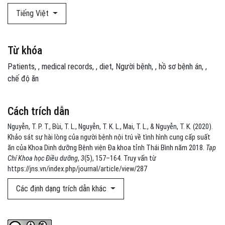
Tiếng Việt
Từ khóa
Patients
,
medical records
,
diet
Người bệnh
,
hồ sơ bệnh án
,
chế độ ăn
Cách trích dẫn
Nguyễn, T. P. T., Bùi, T. L., Nguyễn, T. K. L., Mai, T. L., & Nguyễn, T. K. (2020).
Khảo sát sự hài lòng của người bệnh nội trú về tình hình cung cấp suất
ăn của Khoa Dinh dưỡng Bệnh viện Đa khoa tỉnh Thái Bình năm 2018.
Tạp
Chí Khoa học Điều dưỡng
,
3
(5), 157–164. Truy vấn từ
https://jns.vn/index.php/journal/article/view/287
Các định dạng trích dẫn khác