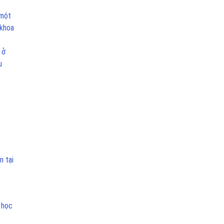
 một
 khoa
 ở
u
n tại
 học