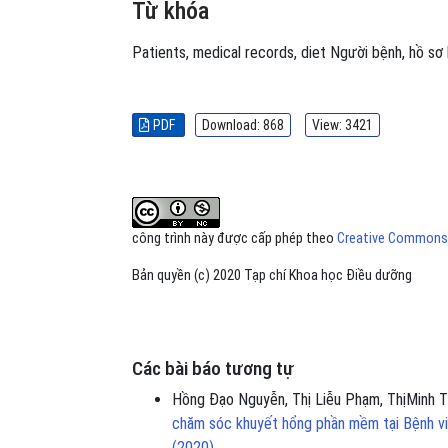
Từ khóa
Patients
,
medical records
,
diet
Người bệnh
,
hồ sơ
PDF
Download: 868
View: 3421
công trình này được cấp phép theo
Creative Commons A
Bản quyền (c) 2020 Tạp chí Khoa học Điều dưỡng
Các bài báo tương tự
Hồng Đạo Nguyễn, Thị Liễu Phạm, ThịMinh T
chăm sóc khuyết hổng phần mềm tại Bệnh vi
(2020)