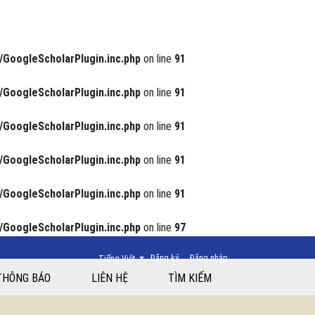
/GoogleScholarPlugin.inc.php
on line
91
/GoogleScholarPlugin.inc.php
on line
91
/GoogleScholarPlugin.inc.php
on line
91
/GoogleScholarPlugin.inc.php
on line
91
/GoogleScholarPlugin.inc.php
on line
91
/GoogleScholarPlugin.inc.php
on line
97
Thay đổi ngôn ngữ. Ngôn ngữ hiện tại là:
Đăng ký
Đăng nhập
Tiếng Việt
Bình năm 2018
THÔNG BÁO
LIÊN HỆ
TÌM KIẾM