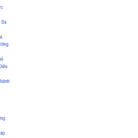
ức
n Đa
ủa
ưỡng:
hủ
Điều
 bệnh
ng:
Tạp