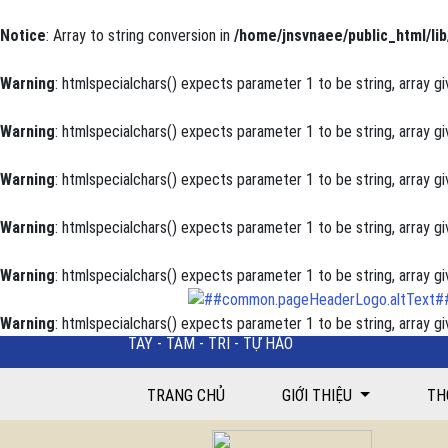
Notice
: Array to string conversion in
/home/jnsvnaee/public_html/lib
Warning
: htmlspecialchars() expects parameter 1 to be string, array gi
Warning
: htmlspecialchars() expects parameter 1 to be string, array gi
Warning
: htmlspecialchars() expects parameter 1 to be string, array gi
Warning
: htmlspecialchars() expects parameter 1 to be string, array gi
Warning
: htmlspecialchars() expects parameter 1 to be string, array gi
Warning
: htmlspecialchars() expects parameter 1 to be string, array gi
TAY - TÂM - TRÍ - TỰ HÀO
Khảo sát sự hài lòng của người bệnh nội trú về tình 
TRANG CHỦ
GIỚI THIỆU
TH