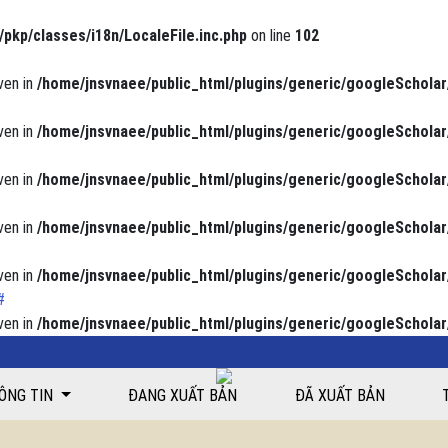
/pkp/classes/i18n/LocaleFile.inc.php
on line
102
ven in
/home/jnsvnaee/public_html/plugins/generic/googleScholar
ven in
/home/jnsvnaee/public_html/plugins/generic/googleScholar
ven in
/home/jnsvnaee/public_html/plugins/generic/googleScholar
ven in
/home/jnsvnaee/public_html/plugins/generic/googleScholar
ven in
/home/jnsvnaee/public_html/plugins/generic/googleScholar
ven in
/home/jnsvnaee/public_html/plugins/generic/googleScholar
hình cung cấp suất ăn của Khoa Dinh dưỡng Bệnh viện Đa khoa tỉnh Thái 
ÔNG TIN
ĐANG XUẤT BẢN
ĐÃ XUẤT BẢN