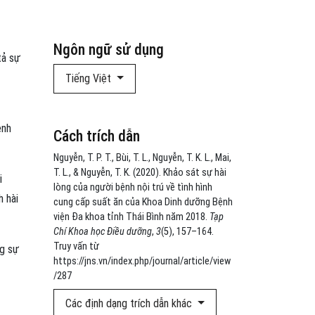
Ngôn ngữ sử dụng
tả sự
Tiếng Việt
ệnh
Cách trích dẫn
Nguyễn, T. P. T., Bùi, T. L., Nguyễn, T. K. L., Mai,
T. L., & Nguyễn, T. K. (2020). Khảo sát sự hài
i
lòng của người bệnh nội trú về tình hình
h hài
cung cấp suất ăn của Khoa Dinh dưỡng Bệnh
viện Đa khoa tỉnh Thái Bình năm 2018.
Tạp
Chí Khoa học Điều dưỡng
,
3
(5), 157–164.
Truy vấn từ
ng sự
https://jns.vn/index.php/journal/article/view
/287
Các định dạng trích dẫn khác