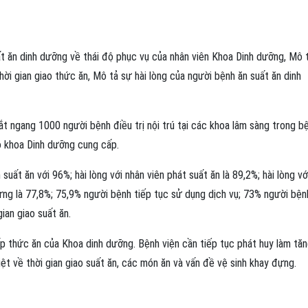
t ăn dinh dưỡng về thái độ phục vụ của nhân viên Khoa Dinh dưỡng, Mô 
hời gian giao thức ăn, Mô tả sự hài lòng của người bệnh ăn suất ăn dinh
t ngang 1000 người bệnh điều trị nội trú tại các khoa lâm sàng trong b
do khoa Dinh dưỡng cung cấp.
 suất ăn với 96%; hài lòng với nhân viên phát suất ăn là 89,2%; hài lòng vớ
đựng là 77,8%; 75,9% người bệnh tiếp tục sử dụng dịch vụ; 73% người bện
ian giao suất ăn.
p thức ăn của Khoa dinh dưỡng. Bệnh viện cần tiếp tục phát huy làm tă
iệt về thời gian giao suất ăn, các món ăn và vấn đề vệ sinh khay đựng.