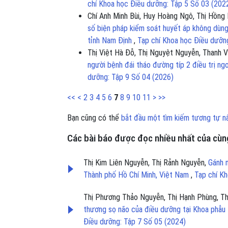
chí Khoa học Điều dưỡng: Tập 5 Số 03 (202
Chí Anh Minh Bùi, Huy Hoàng Ngô, Thị Hồng 
số biện pháp kiểm soát huyết áp không dùng 
tỉnh Nam Định
,
Tạp chí Khoa học Điều dưỡn
Thị Việt Hà Đỗ, Thị Nguyệt Nguyễn, Thanh 
người bệnh đái tháo đường típ 2 điều trị n
dưỡng: Tập 9 Số 04 (2026)
<<
<
2
3
4
5
6
7
8
9
10
11
>
>>
Bạn cũng có thể
bắt đầu một tìm kiếm tương tự n
Các bài báo được đọc nhiều nhất của cùng
Thị Kim Liên Nguyễn, Thị Rảnh Nguyễn,
Gánh 
Thành phố Hồ Chí Minh, Việt Nam
,
Tạp chí K
Thị Phương Thảo Nguyễn, Thị Hạnh Phùng, T
thương sọ não của điều dưỡng tại Khoa phẫu 
Điều dưỡng: Tập 7 Số 05 (2024)