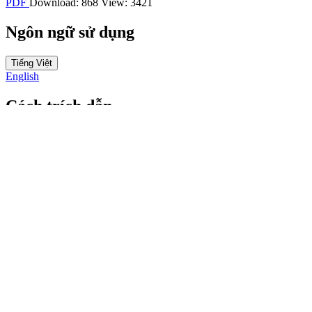
PDF
Download: 868
View: 3421
Ngôn ngữ sử dụng
Tiếng Việt
English
Cách trích dẫn
Nguyễn, T. P. T., Bùi, T. L., Nguyễn, T. K. L., Mai, T. L., &
Nguyễn, T. K. (2020). Khảo sát sự hài lòng của người bệnh nội trú
về tình hình cung cấp suất ăn của Khoa Dinh dưỡng Bệnh viện Đa
khoa tỉnh Thái Bình năm 2018.
Tạp Chí Khoa học Điều dưỡng
,
3
(5), 157–164. Truy vấn từ
https://jns.vn/index.php/journal/article/view/287
Các định dạng trích dẫn khác
ACM
ACS
APA
ABNT
Chicago
Kiểu Harvard
IEEE
MLA
Kiểu
Turabian
Kiểu Vancouver
Tải trích dẫn
Kiểu Endnote/Zotero/Mendeley (RIS)
BibTex