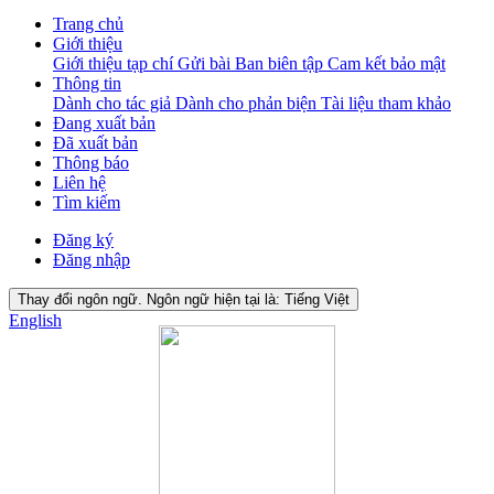
Trang chủ
Giới thiệu
Giới thiệu tạp chí
Gửi bài
Ban biên tập
Cam kết bảo mật
Thông tin
Dành cho tác giả
Dành cho phản biện
Tài liệu tham khảo
Đang xuất bản
Đã xuất bản
Thông báo
Liên hệ
Tìm kiếm
Đăng ký
Đăng nhập
Thay đổi ngôn ngữ. Ngôn ngữ hiện tại là:
Tiếng Việt
English