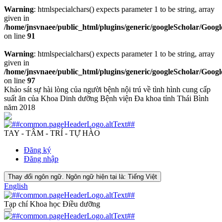
Warning
: htmlspecialchars() expects parameter 1 to be string, array
given in
/home/jnsvnaee/public_html/plugins/generic/googleScholar/Googl
on line
91
Warning
: htmlspecialchars() expects parameter 1 to be string, array
given in
/home/jnsvnaee/public_html/plugins/generic/googleScholar/Googl
on line
97
Khảo sát sự hài lòng của người bệnh nội trú về tình hình cung cấp
suất ăn của Khoa Dinh dưỡng Bệnh viện Đa khoa tỉnh Thái Bình
năm 2018
TAY - TÂM - TRÍ - TỰ HÀO
Đăng ký
Đăng nhập
Thay đổi ngôn ngữ. Ngôn ngữ hiện tại là:
Tiếng Việt
English
Tạp chí Khoa học Điều dưỡng