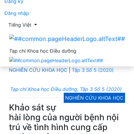
Đăng ký
Đăng nhập
Thay đổi ngôn ngữ. Ngôn ngữ hiện tại là:
Tiếng Việt
Tạp chí Khoa học Điều dưỡng
NGHIÊN CỨU KHOA HỌC
|
Tập 3 Số 5 (2020)
Tạp chí Khoa học Điều dưỡng, Tập 3 Số 5 (2020)
NGHIÊN CỨU KHOA HỌC
Khảo sát sự
hài lòng của người bệnh nội
trú về tình hình cung cấp