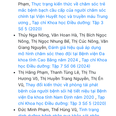
Phạm,
Thực trạng kiến thức về chăm sóc trẻ
mắc bệnh bạch cầu cấp của người chăm sóc
chính tại Viện Huyết học và truyền máu Trung
ương
,
Tạp chí Khoa học Điều dưỡng: Tập 3
Số 5 (2020)
Thúy Nga Nông, Văn Hoan Hà, Thị Bích Ngọc
Nông, Thị Ngọc Nhung Bế, Thị Cúc Nông, Văn
Giang Nguyễn,
Đánh giá hiệu quả áp dụng
mô hình chăm sóc theo đội tại Bệnh viện Đa
khoa tỉnh Cao Bằng năm 2024
,
Tạp chí Khoa
học Điều dưỡng: Tập 7 Số 06 (2024)
Thị Hằng Phạm, Thanh Tùng Lê, Thị Thu
Hương Võ, Thị Huyền Trang Nguyễn, Thị Én
Vũ,
Thay đổi kiến thức về phòng tái phát
bệnh của người bệnh sỏi hệ tiết niệu tại Bệnh
viện Đa khoa tỉnh Nam Định năm 2020
,
Tạp
chí Khoa học Điều dưỡng: Tập 3 Số 5 (2020)
Đức Minh Phạm, Thế Hùng Vũ,
Tình trạng
dinh dưỡng bệnh nhân qua khảo sát nhân