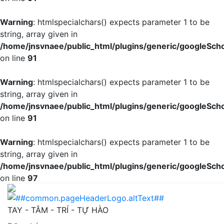
Warning
: htmlspecialchars() expects parameter 1 to be
string, array given in
/home/jnsvnaee/public_html/plugins/generic/googleScho
on line
91
Warning
: htmlspecialchars() expects parameter 1 to be
string, array given in
/home/jnsvnaee/public_html/plugins/generic/googleScho
on line
91
Warning
: htmlspecialchars() expects parameter 1 to be
string, array given in
/home/jnsvnaee/public_html/plugins/generic/googleScho
on line
97
Khảo sát sự hài lòng của người bệnh nội trú về tình hìn
TAY - TÂM - TRÍ - TỰ HÀO