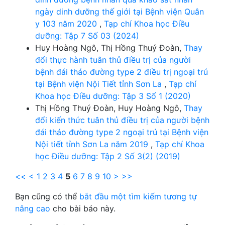
ngày dinh dưỡng thế giới tại Bệnh viện Quân
y 103 năm 2020
,
Tạp chí Khoa học Điều
dưỡng: Tập 7 Số 03 (2024)
Huy Hoàng Ngô, Thị Hồng Thuý Đoàn,
Thay
đổi thực hành tuân thủ điều trị của người
bệnh đái tháo đường type 2 điều trị ngoại trú
tại Bệnh viện Nội Tiết tỉnh Sơn La
,
Tạp chí
Khoa học Điều dưỡng: Tập 3 Số 1 (2020)
Thị Hồng Thuý Đoàn, Huy Hoàng Ngô,
Thay
đổi kiến thức tuân thủ điều trị của người bệnh
đái tháo đường type 2 ngoại trú tại Bệnh viện
Nội tiết tỉnh Sơn La năm 2019
,
Tạp chí Khoa
học Điều dưỡng: Tập 2 Số 3(2) (2019)
<<
<
1
2
3
4
5
6
7
8
9
10
>
>>
Bạn cũng có thể
bắt đầu một tìm kiếm tương tự
nâng cao
cho bài báo này.