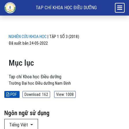
Mục lục
TẠP CHÍ KHOA HỌC ĐIỀU DƯỠNG
NGHIÊN CỨU KHOA HỌC
|
TẬP 1 SỐ 3 (2018)
Đã xuất bản 24-05-2022
Mục lục
Tạp chí Khoa học Điều dưỡng
Trường Đại học Điều dưỡng Nam Định
PDF
Download: 162
View: 1008
Ngôn ngữ sử dụng
Tiếng Việt