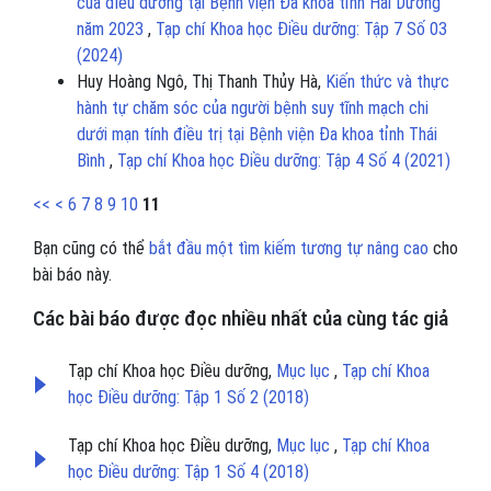
của điều dưỡng tại Bệnh viện Đa khoa tỉnh Hải Dương
năm 2023
,
Tạp chí Khoa học Điều dưỡng: Tập 7 Số 03
(2024)
Huy Hoàng Ngô, Thị Thanh Thủy Hà,
Kiến thức và thực
hành tự chăm sóc của người bệnh suy tĩnh mạch chi
dưới mạn tính điều trị tại Bệnh viện Đa khoa tỉnh Thái
Bình
,
Tạp chí Khoa học Điều dưỡng: Tập 4 Số 4 (2021)
<<
<
6
7
8
9
10
11
Bạn cũng có thể
bắt đầu một tìm kiếm tương tự nâng cao
cho
bài báo này.
Các bài báo được đọc nhiều nhất của cùng tác giả
Tạp chí Khoa học Điều dưỡng,
Mục lục
,
Tạp chí Khoa
học Điều dưỡng: Tập 1 Số 2 (2018)
Tạp chí Khoa học Điều dưỡng,
Mục lục
,
Tạp chí Khoa
học Điều dưỡng: Tập 1 Số 4 (2018)