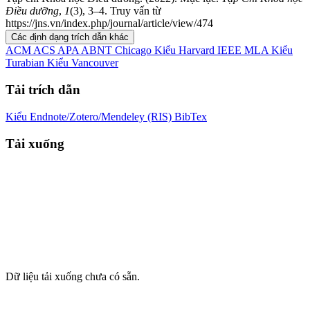
Điều dưỡng
,
1
(3), 3–4. Truy vấn từ
https://jns.vn/index.php/journal/article/view/474
Các định dạng trích dẫn khác
ACM
ACS
APA
ABNT
Chicago
Kiểu Harvard
IEEE
MLA
Kiểu
Turabian
Kiểu Vancouver
Tải trích dẫn
Kiểu Endnote/Zotero/Mendeley (RIS)
BibTex
Tải xuống
Dữ liệu tải xuống chưa có sẵn.