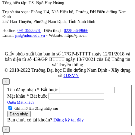
Tổng biên tập: TS. Ngô Huy Hoàng
Trụ sở tòa soạn: Phòng 114, Nhà Hiệu bộ, Trường ĐH Điều dưỡng Nam
Định
257 Hàn Thuyên, Phường Nam Định, Tỉnh Ninh Bình
Hotline:
091 3553578
- Điện thoại:
0228 3649666
-
Email:
jns@ndun.edu.vn
- Website: https://jns.vn
Giấy phép xuất bản bản in số 17/GP-BTTTT ngày 12/01/2018 và
bản điện tử số 439/GP-BTTTT ngày 13/7/2021 của Bộ Thông tin
và Truyền thông
© 2018-2022 Trường Đại học Điều dưỡng Nam Định - Xây dựng
bởi
OJSVN
×
Tên đăng nhập
*
Bắt buộc
Mật khẩu
*
Bắt buộc
Quên Mật khẩu?
Ghi nhớ lần đăng nhập sau
Đăng nhập
Bạn chưa có tài khoản?
Đăng ký tại đây
×