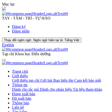
Mục lục
TAY - TÂM - TRÍ - TỰ HÀO
Đăng ký
Đăng nhập
Thay đổi ngôn ngữ. Ngôn ngữ hiện tại là:
Tiếng Việt
English
Tạp chí Khoa học Điều dưỡng
Trang chủ
Giới thiệu
Giới thiệu tạp chí
Gửi bài
Ban biên tập
Cam kết bảo mật
Thông tin
Dành cho tác giả
Dành cho phản biện
Tài liệu tham khảo
Đang xuất bản
Đã xuất bản
Thông báo
Liên hệ
Tìm kiếm