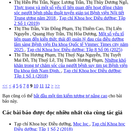
Thị Hiền Phi Trần, Ngọc Lương Trần, Thị Thùy Dương Ngô,
Thực trạng và một số yếu tố liên quan đến hoạt động chăm
sóc người bệnh phẫu thuật tuyến giáp tại Bệnh viện Nội tiết
Trung ương năm 2018
,
Tạp chí Khoa học Điều dưỡng: Tập
2 Số 1 (2019)
Thị Thu Trần, Văn Đông Phạm, Thị Thiêm Cao, Thị Liên
Nguyễn , Quang Huy Trần, Thị Hòa Dương,
Một số yếu tố
liên quan đến kiến thức thái độ quản lý đau của điều dưỡng
lâm sàng Bệnh viện Đa khoa Quốc tế Vinmec Times city năm
2025
,
Tạp chí Khoa học Điều dưỡng: Tập 8 Số 06 (2025)
Thi Thu Hương Phạm, Thị Thuý Nga Nguyễn, Thị Tuyết
Mai Đỗ, Thị Thuý Lê, Thị Thanh Hương Phạm,
Những khó
khăn trong tự chăm sóc của người bệnh suy tim tại Bệnh viện
Đa khoa tỉnh Nam Định.
,
Tạp chí Khoa học Điều dưỡng:
Tập 1 Số 1 (2018)
<<
<
4
5
6
7
8
9
10
11
12
>
>>
Bạn cũng có thể
bắt đầu một tìm kiếm tương tự nâng cao
cho bài
báo này.
Các bài báo được đọc nhiều nhất của cùng tác giả
Tạp chí Khoa học Điều dưỡng,
Mục lục
,
Tạp chí Khoa học
Điều dưỡng: Tập 1 Số 2 (2018)