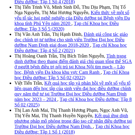
Điều dưỡng: Tập 1 Số 4 (2018)
Thị Tiến Trinh Võ, Minh Sinh Đỗ, Thu Dịu Phạm, Thị Tố
Nga Nguyễn, Thị Mai Hương Nguyễn,
Kiến thức về một số
yếu tố tác hại nghề nghiệp của Điều dưỡng tại Bệnh viện Đa
khoa tỉnh Phú Yên năm 2020
,
Tạp chí Khoa học Điều
dưỡng: Tập 3 Số 5 (2020)
Thị Vân Anh Trần, Thị Hạnh Đinh,
Đánh giá công tác giáo
dục chính trị tư tưởng cho sinh viên Trường Đại học Điều
dưỡng Nam Định giai đoạn 2018-2020
,
Tạp chí Khoa học
Điều dưỡng: Tập 4 Số 2 (2021)
Thị Hoàng Oanh Trần, Thị Bích Trâm Nguyễn,
Tình trạng
dinh dưỡng theo thang điểm đánh giá chủ quan tổng thể SGA
ở người bệnh điều trị nội trú tại Khoa Nội tim mạch – Lão
học, Bệnh viện Đa khoa khu vực Cam Ranh
,
Tạp chí Khoa
học Điều dưỡng: Tập 5 Số 02 (2022)
Việt Tiến Trần,
Kết quả học tập và phản hồi về một số yếu tố
liên quan đến học tập của sinh viên đại học điều dưỡng chính
quy năm thứ tư tại Trường Đại học Điều dưỡng Nam Định
năm học 2023 – 2024
,
Tạp chí Khoa học Điều dưỡng: Tập 8
Số 02 (2025)
Thị Lan Anh Mai, Thị Thanh Hương Phạm, Ngọc Anh Vũ,
Thị Yến Mai, Thị Thanh Huyền Nguyễn,
Kết quả ứng dịnh
phương pháp mô phỏng trong đào tạo cử nhân điều dưỡng tại
Trường Đại học Điều dưỡng Nam Định.
,
Tạp chí Khoa học
Điều dưỡng: Tập 1 Số 1 (2018)