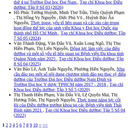
thứ 4 tại Trường Đại học Đại Nam
,
Tạp chí Khoa học Điều
dưỡng: Tập 9 Số 03 (2026)
Hồ Phúc Tường Huỳnh, Minh Thư Trần, Thúy Quỳnh Phạm
, Thị Hồng Vy Nguyễn , Đức Phú Võ , Huỳnh Bảo Ân
Nguyễn,
Thực trạng, yếu tố liên quan và các rào cản trong
hoạt động thể lực của sinh viên Khoa y Đại học Quốc gia
thành phố Hồ Chí Minh
,
Tạp chí Khoa học Điều dưỡng: Tập
7 Số 05 (2024)
Văn Thành Đặng, Văn Đẩu Vũ, Xuân Long Ngô, Thị Thu
Hiền Phạm, Thị Liên Nguyễn,
Động lực làm việc của điều
dưỡng và một số yếu tố liên quan tại Bệnh viện Đa khoa tỉnh
Quảng Ninh năm 2025
,
Tạp chí Khoa học Điều dưỡng: Tập
8 Số 04 (2025)
Văn Bào Lê, Anh Tuấn Nguyễn, Phương Hiền Nguyễn,
Nhu
cầu đào tạo một số nội dung chương trình đào tạo thạc sỹ điều
dưỡng của Trường Đại học Điều dưỡng Nam Định và
Trường Đại học Y dược TPHCM năm 2017 - 2018
,
Tạp chí
Khoa học Điều dưỡng: Tập 3 Số 5 (2020)
Thị Thanh Hiền Phạm, Văn Đẩu Vũ, Lệ Quyên Mai, Thị
Hương Trần, Thị Nguyệt Nguyễn,
Thực trạng năng lực cốt
lõi của Điều dưỡng trưởng khoa tại các Bệnh viện tỉnh Thái
Bình năm 2021
,
Tạp chí Khoa học Điều dưỡng: Tập 5 Số 04
(2022)
1
2
3
4
5
6
7
8
9
10
>
>>