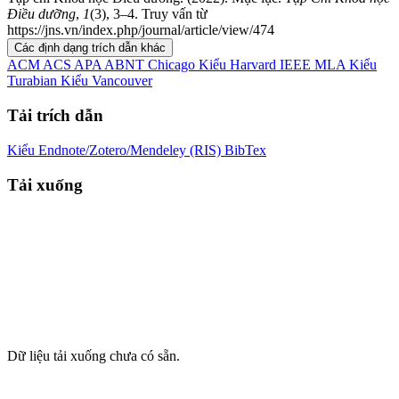
Điều dưỡng
,
1
(3), 3–4. Truy vấn từ
https://jns.vn/index.php/journal/article/view/474
Các định dạng trích dẫn khác
ACM
ACS
APA
ABNT
Chicago
Kiểu Harvard
IEEE
MLA
Kiểu
Turabian
Kiểu Vancouver
Tải trích dẫn
Kiểu Endnote/Zotero/Mendeley (RIS)
BibTex
Tải xuống
Dữ liệu tải xuống chưa có sẵn.