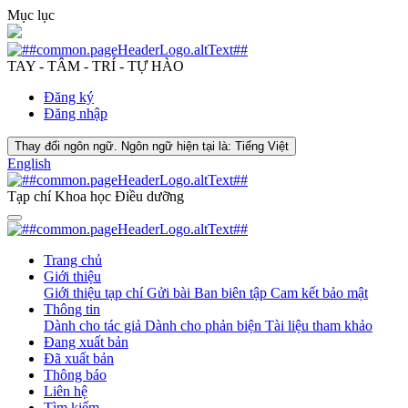
Mục lục
TAY - TÂM - TRÍ - TỰ HÀO
Đăng ký
Đăng nhập
Thay đổi ngôn ngữ. Ngôn ngữ hiện tại là:
Tiếng Việt
English
Tạp chí Khoa học Điều dưỡng
Trang chủ
Giới thiệu
Giới thiệu tạp chí
Gửi bài
Ban biên tập
Cam kết bảo mật
Thông tin
Dành cho tác giả
Dành cho phản biện
Tài liệu tham khảo
Đang xuất bản
Đã xuất bản
Thông báo
Liên hệ
Tìm kiếm