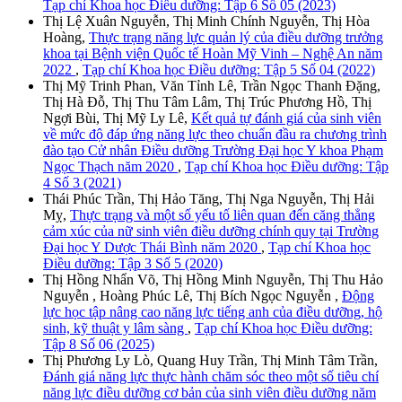
Tạp chí Khoa học Điều dưỡng: Tập 6 Số 05 (2023)
Thị Lệ Xuân Nguyễn, Thị Minh Chính Nguyễn, Thị Hòa
Hoàng,
Thực trạng năng lực quản lý của điều dưỡng trưởng
khoa tại Bệnh viện Quốc tế Hoàn Mỹ Vinh – Nghệ An năm
2022
,
Tạp chí Khoa học Điều dưỡng: Tập 5 Số 04 (2022)
Thị Mỹ Trinh Phan, Văn Tỉnh Lê, Trần Ngọc Thanh Đặng,
Thị Hà Đỗ, Thị Thu Tâm Lâm, Thị Trúc Phương Hồ, Thị
Ngợi Bùi, Thị Mỹ Ly Lê,
Kết quả tự đánh giá của sinh viên
về mức độ đáp ứng năng lực theo chuẩn đầu ra chương trình
đào tạo Cử nhân Điều dưỡng Trường Đại học Y khoa Phạm
Ngọc Thạch năm 2020
,
Tạp chí Khoa học Điều dưỡng: Tập
4 Số 3 (2021)
Thái Phúc Trần, Thị Hảo Tăng, Thị Nga Nguyễn, Thị Hải
Mỵ,
Thực trạng và một số yếu tố liên quan đến căng thẳng
cảm xúc của nữ sinh viên điều dưỡng chính quy tại Trường
Đại học Y Dược Thái Bình năm 2020
,
Tạp chí Khoa học
Điều dưỡng: Tập 3 Số 5 (2020)
Thị Hồng Nhẩn Võ, Thị Hồng Minh Nguyễn, Thị Thu Hảo
Nguyễn , Hoàng Phúc Lê, Thị Bích Ngọc Nguyễn ,
Động
lực học tập nâng cao năng lực tiếng anh của điều dưỡng, hộ
sinh, kỹ thuật y lâm sàng
,
Tạp chí Khoa học Điều dưỡng:
Tập 8 Số 06 (2025)
Thị Phương Ly Lò, Quang Huy Trần, Thị Minh Tâm Trần,
Đánh giá năng lực thực hành chăm sóc theo một số tiêu chí
năng lực điều dưỡng cơ bản của sinh viên điều dưỡng năm