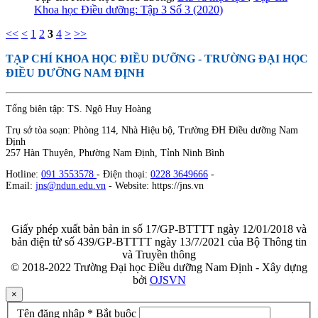
Khoa học Điều dưỡng: Tập 3 Số 3 (2020)
<<
<
1
2
3
4
>
>>
TẠP CHÍ KHOA HỌC ĐIỀU DƯỠNG
- TRƯỜNG ĐẠI HỌC
ĐIỀU DƯỠNG NAM ĐỊNH
Tổng biên tập: TS. Ngô Huy Hoàng
Trụ sở tòa soạn: Phòng 114, Nhà Hiệu bộ, Trường ĐH Điều dưỡng Nam
Định
257 Hàn Thuyên, Phường Nam Định, Tỉnh Ninh Bình
Hotline:
091 3553578
- Điện thoại:
0228 3649666
-
Email:
jns@ndun.edu.vn
- Website: https://jns.vn
Giấy phép xuất bản bản in số 17/GP-BTTTT ngày 12/01/2018 và
bản điện tử số 439/GP-BTTTT ngày 13/7/2021 của Bộ Thông tin
và Truyền thông
© 2018-2022 Trường Đại học Điều dưỡng Nam Định - Xây dựng
bởi
OJSVN
×
Tên đăng nhập
*
Bắt buộc