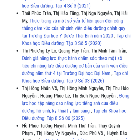
học Điều dưỡng: Tập 4 Số 3 (2021)
Thái Phúc Trần, Thị Hảo Tăng, Thị Nga Nguyễn, Thị Hải
Mỵ,
Thực trạng và một số yếu tố liên quan đến căng
thẳng cảm xúc của nữ sinh viên điều dưỡng chính quy
tại Trường Đại học Y Dược Thái Bình năm 2020
,
Tạp chí
Khoa học Điều dưỡng: Tập 3 Số 5 (2020)
Thị Phương Ly Lò, Quang Huy Trần, Thị Minh Tâm Trần,
Đánh giá năng lực thực hành chăm sóc theo một số
tiêu chí năng lực điều dưỡng cơ bản của sinh viên điều
dưỡng năm thứ 4 tại Trường Đại học Đại Nam
,
Tạp chí
Khoa học Điều dưỡng: Tập 9 Số 03 (2026)
Thị Hồng Nhẩn Võ, Thị Hồng Minh Nguyễn, Thị Thu Hảo
Nguyễn , Hoàng Phúc Lê, Thị Bích Ngọc Nguyễn ,
Động
lực học tập nâng cao năng lực tiếng anh của điều
dưỡng, hộ sinh, kỹ thuật y lâm sàng
,
Tạp chí Khoa học
Điều dưỡng: Tập 8 Số 06 (2025)
Hồ Phúc Tường Huỳnh, Minh Thư Trần, Thúy Quỳnh
Phạm , Thị Hồng Vy Nguyễn , Đức Phú Võ , Huỳnh Bảo