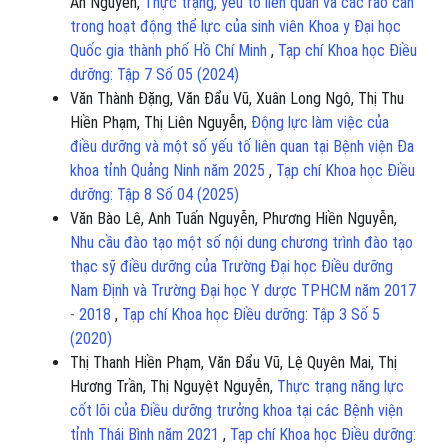
Ân Nguyễn,
Thực trạng, yếu tố liên quan và các rào cản
trong hoạt động thể lực của sinh viên Khoa y Đại học
Quốc gia thành phố Hồ Chí Minh
,
Tạp chí Khoa học Điều
dưỡng: Tập 7 Số 05 (2024)
Văn Thành Đặng, Văn Đẩu Vũ, Xuân Long Ngô, Thị Thu
Hiền Phạm, Thị Liên Nguyễn,
Động lực làm việc của
điều dưỡng và một số yếu tố liên quan tại Bệnh viện Đa
khoa tỉnh Quảng Ninh năm 2025
,
Tạp chí Khoa học Điều
dưỡng: Tập 8 Số 04 (2025)
Văn Bào Lê, Anh Tuấn Nguyễn, Phương Hiền Nguyễn,
Nhu cầu đào tạo một số nội dung chương trình đào tạo
thạc sỹ điều dưỡng của Trường Đại học Điều dưỡng
Nam Định và Trường Đại học Y dược TPHCM năm 2017
- 2018
,
Tạp chí Khoa học Điều dưỡng: Tập 3 Số 5
(2020)
Thị Thanh Hiền Phạm, Văn Đẩu Vũ, Lệ Quyên Mai, Thị
Hương Trần, Thị Nguyệt Nguyễn,
Thực trạng năng lực
cốt lõi của Điều dưỡng trưởng khoa tại các Bệnh viện
tỉnh Thái Bình năm 2021
,
Tạp chí Khoa học Điều dưỡng: