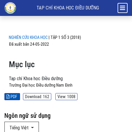
Mục lục
TẠP CHÍ KHOA HỌC ĐIỀU DƯỠNG
NGHIÊN CỨU KHOA HỌC
|
TẬP 1 SỐ 3 (2018)
Đã xuất bản 24-05-2022
Mục lục
Tạp chí Khoa học Điều dưỡng
Trường Đại học Điều dưỡng Nam Định
PDF
Download: 162
View: 1008
Ngôn ngữ sử dụng
Tiếng Việt