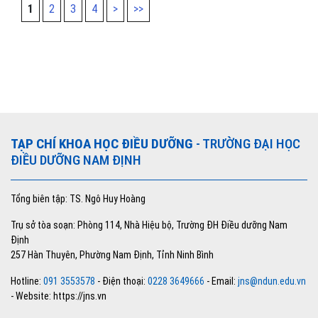
1
2
3
4
>
>>
TẠP CHÍ KHOA HỌC ĐIỀU DƯỠNG
- TRƯỜNG ĐẠI HỌC
ĐIỀU DƯỠNG NAM ĐỊNH
Tổng biên tập: TS. Ngô Huy Hoàng
Trụ sở tòa soạn: Phòng 114, Nhà Hiệu bộ, Trường ĐH Điều dưỡng Nam
Định
257 Hàn Thuyên, Phường Nam Định, Tỉnh Ninh Bình
Hotline:
091 3553578
- Điện thoại:
0228 3649666
- Email:
jns@ndun.edu.vn
- Website: https://jns.vn