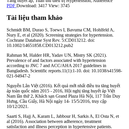
Tăng huyết áp
,
Tuân thủ điều trị
Hypertension
,
Adherence
PDF
Download: 3417
View: 3745
Tài liệu tham khảo
Schmidt BM, Durao S, Toews I, Bavuma CM, Hohlfeld A,
Nury E, et al (2020). Screening strategies for hypertension.
Cochrane Database Syst Rev. 5:CD013212. doi:
10.1002/14651858.CD013212.pub2
Rahman M, Halder HR, Yadav UN, Mistry SK (2021).
Prevalence of and factors associated with hypertension
according to JNC 7 and ACC/AHA 2017 guidelines in
Bangladesh. Scientific reports.11(1):1-10. doi: 10.1038/s41598-
021-94947-2
Nguyễn Lân Việt (2016). Kết quả mới nhất điều tra tăng huyết
áp toàn quốc năm 2015 - 2016, Hội nghị tăng huyết áp Việt
Nam lần thứ 2, Khách sạn Grand Plaza Hà Nội, 117 Trần Duy
Hưng, Cầu Giấy, Hà Nội ngày 14- 15/5/2016, truy cập
10/12/2021.
Saarti S, Hajj A, Karam L, Jabbour H, Sarkis A, El Osta N, et
al (2016). Association between adherence, treatment
satisfaction and illness perception in hypertensive patients.