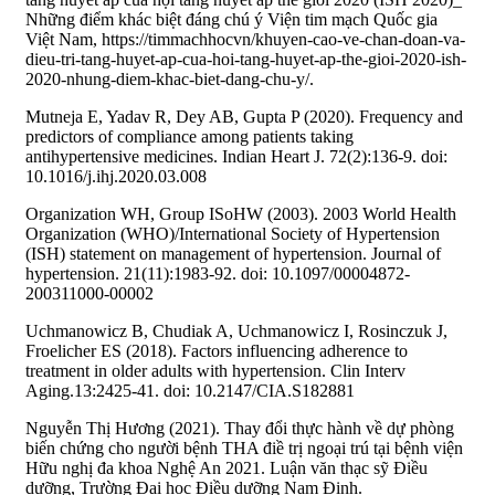
Những điểm khác biệt đáng chú ý Viện tim mạch Quốc gia
Việt Nam, https://timmachhocvn/khuyen-cao-ve-chan-doan-va-
dieu-tri-tang-huyet-ap-cua-hoi-tang-huyet-ap-the-gioi-2020-ish-
2020-nhung-diem-khac-biet-dang-chu-y/.
Mutneja E, Yadav R, Dey AB, Gupta P (2020). Frequency and
predictors of compliance among patients taking
antihypertensive medicines. Indian Heart J. 72(2):136-9. doi:
10.1016/j.ihj.2020.03.008
Organization WH, Group ISoHW (2003). 2003 World Health
Organization (WHO)/International Society of Hypertension
(ISH) statement on management of hypertension. Journal of
hypertension. 21(11):1983-92. doi: 10.1097/00004872-
200311000-00002
Uchmanowicz B, Chudiak A, Uchmanowicz I, Rosinczuk J,
Froelicher ES (2018). Factors influencing adherence to
treatment in older adults with hypertension. Clin Interv
Aging.13:2425-41. doi: 10.2147/CIA.S182881
Nguyễn Thị Hương (2021). Thay đổi thực hành về dự phòng
biến chứng cho người bệnh THA điề trị ngoại trú tại bệnh viện
Hữu nghị đa khoa Nghệ An 2021. Luận văn thạc sỹ Điều
dưỡng, Trường Đại học Điều dưỡng Nam Định.