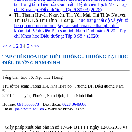
tại Trung tâm Tiêu hóa Gan mật - Bệnh viện Bạch Mai
,
Tạp
chí Khoa học Điều dưỡng: Tập 9 Số 03 (2026)
Thị Thanh Huyền Nguyễn, Thị Yến Mai, Thị Thùy Nguyễn,
Thị Hà1, Đỗ Thu Tình1 Hoàng,
Thực trạng thái độ và yếu tố
liên quan cho con bú ngay sau sinh của các thai phụ đến
khám tại Bệnh viện Phụ sản tỉnh Nam Định năm 2020
,
Tạp
chí Khoa học Điều dưỡng: Tập 3 Số 4 (2020)
<<
<
1
2
3
4
5
>
>>
TẠP CHÍ KHOA HỌC ĐIỀU DƯỠNG
- TRƯỜNG ĐẠI HỌC
ĐIỀU DƯỠNG NAM ĐỊNH
Tổng biên tập: TS. Ngô Huy Hoàng
Trụ sở tòa soạn: Phòng 114, Nhà Hiệu bộ, Trường ĐH Điều dưỡng Nam
Định
257 Hàn Thuyên, Phường Nam Định, Tỉnh Ninh Bình
Hotline:
091 3553578
- Điện thoại:
0228 3649666
-
Email:
jns@ndun.edu.vn
- Website: https://jns.vn
Giấy phép xuất bản bản in số 17/GP-BTTTT ngày 12/01/2018 và