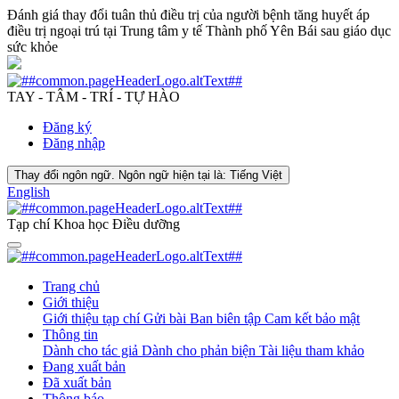
Đánh giá thay đổi tuân thủ điều trị của người bệnh tăng huyết áp
điều trị ngoại trú tại Trung tâm y tế Thành phố Yên Bái sau giáo dục
sức khỏe
TAY - TÂM - TRÍ - TỰ HÀO
Đăng ký
Đăng nhập
Thay đổi ngôn ngữ. Ngôn ngữ hiện tại là:
Tiếng Việt
English
Tạp chí Khoa học Điều dưỡng
Trang chủ
Giới thiệu
Giới thiệu tạp chí
Gửi bài
Ban biên tập
Cam kết bảo mật
Thông tin
Dành cho tác giả
Dành cho phản biện
Tài liệu tham khảo
Đang xuất bản
Đã xuất bản
Thông báo