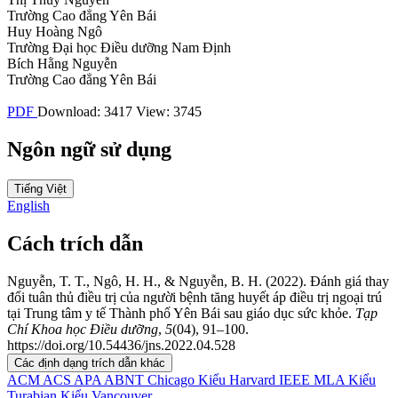
Trường Cao đẳng Yên Bái
Huy Hoàng Ngô
Trường Đại học Điều dưỡng Nam Định
Bích Hằng Nguyễn
Trường Cao đẳng Yên Bái
PDF
Download: 3417
View: 3745
Ngôn ngữ sử dụng
Tiếng Việt
English
Cách trích dẫn
Nguyễn, T. T., Ngô, H. H., & Nguyễn, B. H. (2022). Đánh giá thay
đổi tuân thủ điều trị của người bệnh tăng huyết áp điều trị ngoại trú
tại Trung tâm y tế Thành phố Yên Bái sau giáo dục sức khỏe.
Tạp
Chí Khoa học Điều dưỡng
,
5
(04), 91–100.
https://doi.org/10.54436/jns.2022.04.528
Các định dạng trích dẫn khác
ACM
ACS
APA
ABNT
Chicago
Kiểu Harvard
IEEE
MLA
Kiểu
Turabian
Kiểu Vancouver