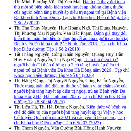
Thị Minh Phượng Vũ, Thị Yến Mai,
Đánh giá thay đổi tuân
thủ một số biện pháp kiểm soát huyết áp không dùng thuốc
của người bệnh tăng huyết áp điều trị ngoại trú tại Bệnh viện
Đa khoa tỉnh Nam Định
,
Tạp chí Khoa học Điều dưỡng: Tập
3 Số 2 (2020)
Thị Thu Thủy Nguyễn, Huy Hoàng Ngô, Thị Dung Nguyễn,
Thị Phương Mai Nguyễn, Văn Bắc Phạm,
Đánh giá thay đổi
kiến thức tuân thủ điều trị tăng huyết áp của người cao tuổi tại
Bệnh viện Đa khoa tỉnh Bắc Ninh năm 2018.
,
Tạp chí Khoa
học Điều dưỡng: Tập 1 Số 2 (2018)
Tất Thắng Nguyễn, Công Khẩn Nguyễn, Quang Huy Trần,
Huy Hoàng Nguyễn, Thị Nga Đặng,
Tuân thủ điều trị ở
người bệnh đái tháo đường típ 2 có tăng huyết áp điều trị
ngoại trú tại Bệnh viện Đa khoa Hà Đông năm 2026
,
Tạp chí
Khoa học Điều dưỡng: Tập 9 Số 04 (2026)
Thị Hằng Đặng, Thị Nguyệt Nguyễn, Công Khẩn Nguyễn,
Thực trạng tuân thủ điều trị thuốc và hành vi tự chăm sóc của
người bệnh tăng huyết áp điều trị ngoại trú tại Bệnh viện Đa
khoa Hồng Hà, Hà Tĩnh năm 2025
,
Tạp chí Khoa học Điều
dưỡng: Tập 8 Số 04 (2025)
Thị Liên Hà, Thị Hải Đường Nguyễn,
Kiến thức về bệnh và
chế độ điều trị của người bệnh tăng huyết áp tại Viện y học
Cổ truyền Quân đội năm 2021 và các yếu tố liên quan
,
Tạp
chí Khoa học Điều dưỡng: Tập 6 Số 03 (2023)
Thị Thơm Nguyễn, Văn Cường Bùi, Hồng Hạnh Nguyễn,