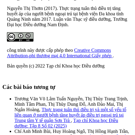
Nguyễn Thị Thơm (2017). Thực trạng tuân thủ điều trị tăng
huyết áp của người bệnh ngoại trú tại bệnh viện Đa khoa tỉnh
Quảng Ninh năm 2017. Luận văn Thạc sỹ điều dưỡng, Trường
Đại học Điều dưỡng Nam Định.
công trình này được cấp phép theo
Creative Commons
Attribution-phi thương mại 4.0 International Giấy phép
.
Bản quyền (c) 2022 Tạp chí Khoa học Điều dưỡng
Các bài báo tương tự
Trương Văn Võ Lâm Tuấn Nguyễn, Thị Thùy Trang Trịnh,
Minh Tâm Phan, Thị Thùy Dung Đỗ, Anh Đào Mai, Thị
Ngân Hoàng,
Thực trạng tuân thủ điều trị và một số yếu tố
liên quan ở người bệnh tăng huyết áp điều trị ngoại trú tại
Trung tâm Y tế quận Sơn Trà
,
Tạp chí Khoa học Điều
dưỡng: Tập 8 Số 02 (2025)
Chí Anh Minh Bùi, Huy Hoàng Ngô, Thị Hồng Hạnh Trần,