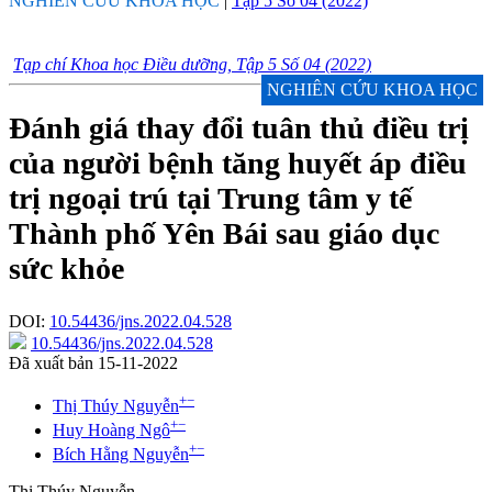
NGHIÊN CỨU KHOA HỌC
|
Tập 5 Số 04 (2022)
Tạp chí Khoa học Điều dưỡng, Tập 5 Số 04 (2022)
NGHIÊN CỨU KHOA HỌC
Đánh giá thay đổi tuân thủ điều trị
của người bệnh tăng huyết áp điều
trị ngoại trú tại Trung tâm y tế
Thành phố Yên Bái sau giáo dục
sức khỏe
DOI:
10.54436/jns.2022.04.528
10.54436/jns.2022.04.528
Đã xuất bản 15-11-2022
+
−
Thị Thúy Nguyễn
+
−
Huy Hoàng Ngô
+
−
Bích Hằng Nguyễn
Thị Thúy Nguyễn