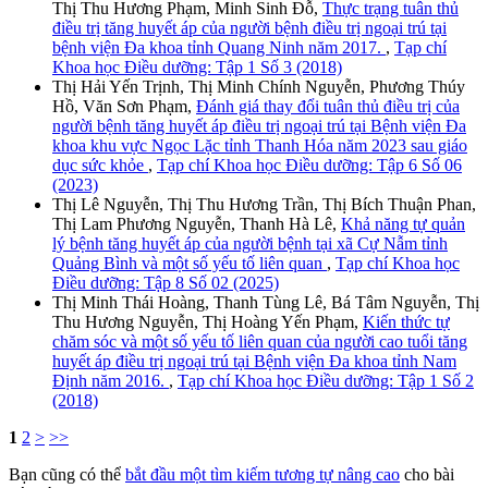
Thị Thu Hương Phạm, Minh Sinh Đỗ,
Thực trạng tuân thủ
điều trị tăng huyết áp của người bệnh điều trị ngoại trú tại
bệnh viện Đa khoa tỉnh Quang Ninh năm 2017.
,
Tạp chí
Khoa học Điều dưỡng: Tập 1 Số 3 (2018)
Thị Hải Yến Trịnh, Thị Minh Chính Nguyễn, Phương Thúy
Hồ, Văn Sơn Phạm,
Đánh giá thay đổi tuân thủ điều trị của
người bệnh tăng huyết áp điều trị ngoại trú tại Bệnh viện Đa
khoa khu vực Ngọc Lặc tỉnh Thanh Hóa năm 2023 sau giáo
dục sức khỏe
,
Tạp chí Khoa học Điều dưỡng: Tập 6 Số 06
(2023)
Thị Lê Nguyễn, Thị Thu Hương Trần, Thị Bích Thuận Phan,
Thị Lam Phương Nguyễn, Thanh Hà Lê,
Khả năng tự quản
lý bệnh tăng huyết áp của người bệnh tại xã Cự Nẫm tỉnh
Quảng Bình và một số yếu tố liên quan
,
Tạp chí Khoa học
Điều dưỡng: Tập 8 Số 02 (2025)
Thị Minh Thái Hoàng, Thanh Tùng Lê, Bá Tâm Nguyễn, Thị
Thu Hương Nguyễn, Thị Hoàng Yến Phạm,
Kiến thức tự
chăm sóc và một số yếu tố liên quan của người cao tuổi tăng
huyết áp điều trị ngoại trú tại Bệnh viện Đa khoa tỉnh Nam
Định năm 2016.
,
Tạp chí Khoa học Điều dưỡng: Tập 1 Số 2
(2018)
1
2
>
>>
Bạn cũng có thể
bắt đầu một tìm kiếm tương tự nâng cao
cho bài