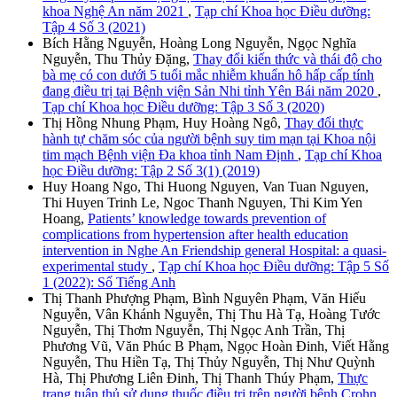
khoa Nghệ An năm 2021
,
Tạp chí Khoa học Điều dưỡng:
Tập 4 Số 3 (2021)
Bích Hằng Nguyễn, Hoàng Long Nguyễn, Ngọc Nghĩa
Nguyễn, Thu Thủy Đặng,
Thay đổi kiến thức và thái độ cho
bà mẹ có con dưới 5 tuổi mắc nhiễm khuẩn hô hấp cấp tính
đang điều trị tại Bệnh viện Sản Nhi tỉnh Yên Bái năm 2020
,
Tạp chí Khoa học Điều dưỡng: Tập 3 Số 3 (2020)
Thị Hồng Nhung Phạm, Huy Hoàng Ngô,
Thay đổi thực
hành tự chăm sóc của người bệnh suy tim mạn tại Khoa nội
tim mạch Bệnh viện Đa khoa tỉnh Nam Định
,
Tạp chí Khoa
học Điều dưỡng: Tập 2 Số 3(1) (2019)
Huy Hoang Ngo, Thi Huong Nguyen, Van Tuan Nguyen,
Thi Huyen Trinh Le, Ngoc Thanh Nguyen, Thi Kim Yen
Hoang,
Patients’ knowledge towards prevention of
complications from hypertension after health education
intervention in Nghe An Friendship general Hospital: a quasi-
experimental study
,
Tạp chí Khoa học Điều dưỡng: Tập 5 Số
1 (2022): Số Tiếng Anh
Thị Thanh Phượng Phạm, Bình Nguyên Phạm, Văn Hiếu
Nguyễn, Vân Khánh Nguyễn, Thị Thu Hà Tạ, Hoàng Tước
Nguyễn, Thị Thơm Nguyễn, Thị Ngọc Anh Trần, Thị
Phương Vũ, Văn Phúc B Phạm, Ngọc Hoàn Đinh, Viết Hằng
Nguyễn, Thu Hiền Tạ, Thị Thủy Nguyễn, Thị Như Quỳnh
Hà, Thị Phương Liên Đinh, Thị Thanh Thúy Phạm,
Thực
trạng tuân thủ sử dụng thuốc điều trị trên người bệnh Crohn