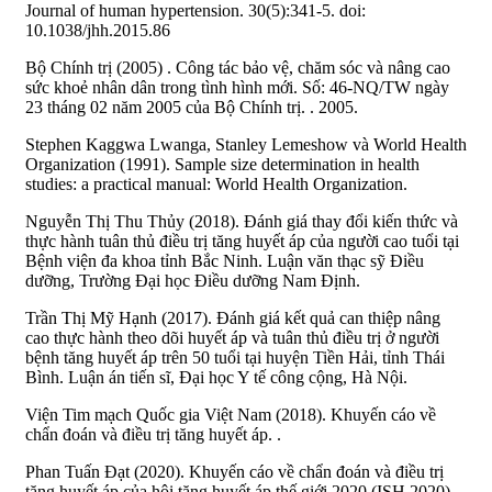
Journal of human hypertension. 30(5):341-5. doi:
10.1038/jhh.2015.86
Bộ Chính trị (2005) . Công tác bảo vệ, chăm sóc và nâng cao
sức khoẻ nhân dân trong tình hình mới. Số: 46-NQ/TW ngày
23 tháng 02 năm 2005 của Bộ Chính trị. . 2005.
Stephen Kaggwa Lwanga, Stanley Lemeshow và World Health
Organization (1991). Sample size determination in health
studies: a practical manual: World Health Organization.
Nguyễn Thị Thu Thủy (2018). Đánh giá thay đổi kiến thức và
thực hành tuân thủ điều trị tăng huyết áp của người cao tuổi tại
Bệnh viện đa khoa tỉnh Bắc Ninh. Luận văn thạc sỹ Điều
dưỡng, Trường Đại học Điều dưỡng Nam Định.
Trần Thị Mỹ Hạnh (2017). Đánh giá kết quả can thiệp nâng
cao thực hành theo dõi huyết áp và tuân thủ điều trị ở người
bệnh tăng huyết áp trên 50 tuổi tại huyện Tiền Hải, tỉnh Thái
Bình. Luận án tiến sĩ, Đại học Y tế công cộng, Hà Nội.
Viện Tim mạch Quốc gia Việt Nam (2018). Khuyến cáo về
chẩn đoán và điều trị tăng huyết áp. .
Phan Tuấn Đạt (2020). Khuyến cáo về chẩn đoán và điều trị
tăng huyết áp của hội tăng huyết áp thế giới 2020 (ISH 2020)_