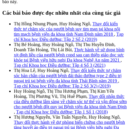
báo này.
Các bài báo được đọc nhiều nhất của cùng tác giả
Thị Hồng Nhung Phạm, Huy Hoàng Ngô,
Thay đổi kiến
thức tự chăm sóc của người bệnh suy tim mạn tại khoa nội
tim mạch bệnh viện đa khoa tỉnh Nam Định năm 2018
,
Tạp
chí Khoa học Điều dưỡng: Tập 2 Số 2 (2019)
Thị Bé Hoàng, Huy Hoàng Ngô, Thị Thu Huyền Đinh,
Doanh Tân Hoàng, Thị Lài Bùi,
Thực hành về sử dụng bình
xịt định liều của người bệnh copd sau can thiệp giáo dục sưc
khỏe tại Bệnh viện hữu nghị Đa khoa Nghệ An năm 2021
,
Tạp chí Khoa học Điều dưỡng: Tập 4 Số 3 (2021)
Thị Hoa Lê, Huy Hoàng Ngô,
Thay đổi kiến thức tự chăm
sóc bàn chân của người bệnh đái tháo đường type 2 điều trị
ngoại trú tại bệnh viện đa khoa tỉnh Thái Bình năm 2019
,
Tạp chí Khoa học Điều dưỡng: Tập 2 Số 3(2) (2019)
Huy Hoàng Ngô, Thị Thu Hương Phạm, Thị Kim Yến
Hoàng, Thị Phương Vũ, Thị Huê Phạm,
Thay đổi nhận thức
của điều dưỡng lâm sàng về chăm sóc tư thế và vận động sớm
cho người bệnh đột quỵ tại Bệnh viện đa khoa tỉnh Nam Định
,
Tạp chí Khoa học Điều dưỡng: Tập 1 Số 1 (2018)
Thị Hương Nguyễn, Văn Tuấn Nguyễn, Huy Hoàng Ngô,
Thay đổi thực hành về dự phòng biến chứng cho người bệnh
tăng huyết áp điều trị ngoại trú tại Bệnh viện hữu nghị Đa