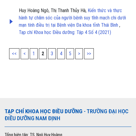
Huy Hoàng Ngô, Thị Thanh Thủy Hà,
Kiến thức và thực
hành tự chăm sóc của người bệnh suy tĩnh mạch chi dưới
mạn tính điều trị tại Bệnh viện Đa khoa tỉnh Thái Bình
,
Tạp chí Khoa học Điều dưỡng: Tập 4 Số 4 (2021)
<<
<
1
2
3
4
5
>
>>
TẠP CHÍ KHOA HỌC ĐIỀU DƯỠNG
- TRƯỜNG ĐẠI HỌC
ĐIỀU DƯỠNG NAM ĐỊNH
Tổng biên tập: TS. Ngô Huy Hoàng