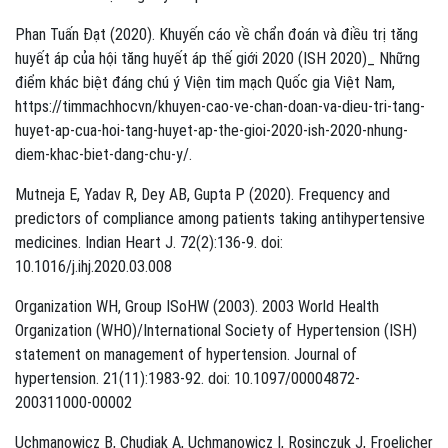
Phan Tuấn Đạt (2020). Khuyến cáo về chẩn đoán và điều trị tăng
huyết áp của hội tăng huyết áp thế giới 2020 (ISH 2020)_ Những
điểm khác biệt đáng chú ý Viện tim mạch Quốc gia Việt Nam,
https://timmachhocvn/khuyen-cao-ve-chan-doan-va-dieu-tri-tang-
huyet-ap-cua-hoi-tang-huyet-ap-the-gioi-2020-ish-2020-nhung-
diem-khac-biet-dang-chu-y/.
Mutneja E, Yadav R, Dey AB, Gupta P (2020). Frequency and
predictors of compliance among patients taking antihypertensive
medicines. Indian Heart J. 72(2):136-9. doi:
10.1016/j.ihj.2020.03.008
Organization WH, Group ISoHW (2003). 2003 World Health
Organization (WHO)/International Society of Hypertension (ISH)
statement on management of hypertension. Journal of
hypertension. 21(11):1983-92. doi: 10.1097/00004872-
200311000-00002
Uchmanowicz B, Chudiak A, Uchmanowicz I, Rosinczuk J, Froelicher