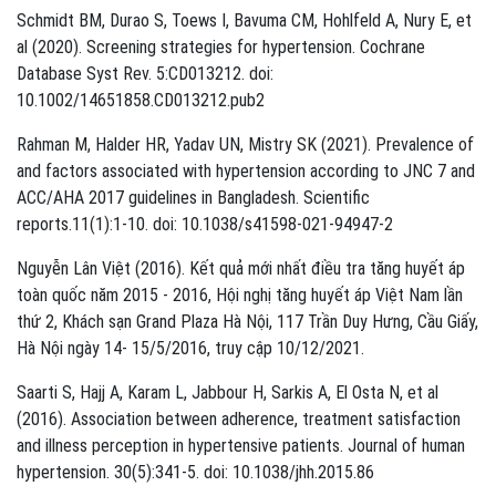
Schmidt BM, Durao S, Toews I, Bavuma CM, Hohlfeld A, Nury E, et
al (2020). Screening strategies for hypertension. Cochrane
Database Syst Rev. 5:CD013212. doi:
10.1002/14651858.CD013212.pub2
Rahman M, Halder HR, Yadav UN, Mistry SK (2021). Prevalence of
and factors associated with hypertension according to JNC 7 and
ACC/AHA 2017 guidelines in Bangladesh. Scientific
reports.11(1):1-10. doi: 10.1038/s41598-021-94947-2
Nguyễn Lân Việt (2016). Kết quả mới nhất điều tra tăng huyết áp
toàn quốc năm 2015 - 2016, Hội nghị tăng huyết áp Việt Nam lần
thứ 2, Khách sạn Grand Plaza Hà Nội, 117 Trần Duy Hưng, Cầu Giấy,
Hà Nội ngày 14- 15/5/2016, truy cập 10/12/2021.
Saarti S, Hajj A, Karam L, Jabbour H, Sarkis A, El Osta N, et al
(2016). Association between adherence, treatment satisfaction
and illness perception in hypertensive patients. Journal of human
hypertension. 30(5):341-5. doi: 10.1038/jhh.2015.86