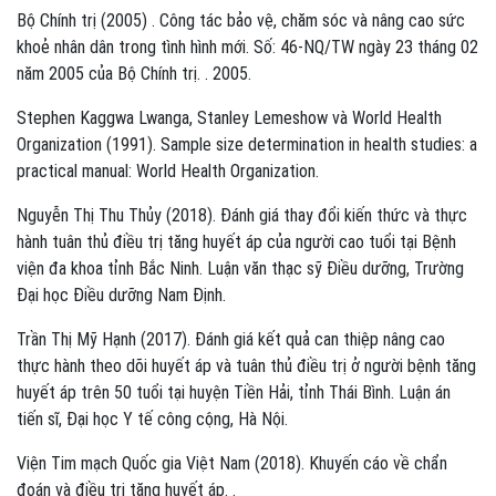
Bộ Chính trị (2005) . Công tác bảo vệ, chăm sóc và nâng cao sức
khoẻ nhân dân trong tình hình mới. Số: 46-NQ/TW ngày 23 tháng 02
năm 2005 của Bộ Chính trị. . 2005.
Stephen Kaggwa Lwanga, Stanley Lemeshow và World Health
Organization (1991). Sample size determination in health studies: a
practical manual: World Health Organization.
Nguyễn Thị Thu Thủy (2018). Đánh giá thay đổi kiến thức và thực
hành tuân thủ điều trị tăng huyết áp của người cao tuổi tại Bệnh
viện đa khoa tỉnh Bắc Ninh. Luận văn thạc sỹ Điều dưỡng, Trường
Đại học Điều dưỡng Nam Định.
Trần Thị Mỹ Hạnh (2017). Đánh giá kết quả can thiệp nâng cao
thực hành theo dõi huyết áp và tuân thủ điều trị ở người bệnh tăng
huyết áp trên 50 tuổi tại huyện Tiền Hải, tỉnh Thái Bình. Luận án
tiến sĩ, Đại học Y tế công cộng, Hà Nội.
Viện Tim mạch Quốc gia Việt Nam (2018). Khuyến cáo về chẩn
đoán và điều trị tăng huyết áp. .