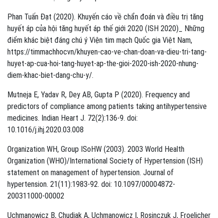
Phan Tuấn Đạt (2020). Khuyến cáo về chẩn đoán và điều trị tăng
huyết áp của hội tăng huyết áp thế giới 2020 (ISH 2020)_ Những
điểm khác biệt đáng chú ý Viện tim mạch Quốc gia Việt Nam,
https://timmachhocvn/khuyen-cao-ve-chan-doan-va-dieu-tri-tang-
huyet-ap-cua-hoi-tang-huyet-ap-the-gioi-2020-ish-2020-nhung-
diem-khac-biet-dang-chu-y/.
Mutneja E, Yadav R, Dey AB, Gupta P (2020). Frequency and
predictors of compliance among patients taking antihypertensive
medicines. Indian Heart J. 72(2):136-9. doi:
10.1016/j.ihj.2020.03.008
Organization WH, Group ISoHW (2003). 2003 World Health
Organization (WHO)/International Society of Hypertension (ISH)
statement on management of hypertension. Journal of
hypertension. 21(11):1983-92. doi: 10.1097/00004872-
200311000-00002
Uchmanowicz B, Chudiak A, Uchmanowicz I, Rosinczuk J, Froelicher