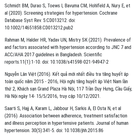
Schmidt BM, Durao S, Toews I, Bavuma CM, Hohlfeld A, Nury E, et
al (2020). Screening strategies for hypertension. Cochrane
Database Syst Rev. 5:CD013212. doi:
10.1002/14651858.CD013212.pub2
Rahman M, Halder HR, Yadav UN, Mistry SK (2021). Prevalence of
and factors associated with hypertension according to JNC 7 and
ACC/AHA 2017 guidelines in Bangladesh. Scientific
reports.11(1):1-10. doi: 10.1038/s41598-021-94947-2
Nguyễn Lân Việt (2016). Kết quả mới nhất điều tra tăng huyết áp
toàn quốc năm 2015 - 2016, Hội nghị tăng huyết áp Việt Nam lần
thứ 2, Khách sạn Grand Plaza Hà Nội, 117 Trần Duy Hưng, Cầu Giấy,
Hà Nội ngày 14- 15/5/2016, truy cập 10/12/2021.
Saarti S, Hajj A, Karam L, Jabbour H, Sarkis A, El Osta N, et al
(2016). Association between adherence, treatment satisfaction
and illness perception in hypertensive patients. Journal of human
hypertension. 30(5):341-5. doi: 10.1038/jhh.2015.86