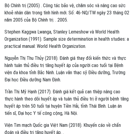
Bộ Chính trị (2005) . Công tác bảo vệ, chăm sóc và nâng cao sức
khoẻ nhân dân trong tình hình mới. Số: 46-NQ/TW ngày 23 tháng 02
năm 2005 của Bộ Chính trị. . 2005.
Stephen Kaggwa Lwanga, Stanley Lemeshow và World Health
Organization (1991). Sample size determination in health studies: a
practical manual: World Health Organization.
Nguyễn Thị Thu Thủy (2018). Đánh giá thay đổi kiến thức và thực
hành tuân thủ điều trị tăng huyết áp của người cao tuổi tại Bệnh
viện đa khoa tỉnh Bắc Ninh. Luận văn thạc sỹ Điều dưỡng, Trường
Đại học Điều dưỡng Nam Định.
Trần Thị Mỹ Hạnh (2017). Đánh giá kết quả can thiệp nâng cao
thực hành theo dõi huyết áp và tuân thủ điều trị ở người bệnh tăng
huyết áp trên 50 tuổi tại huyện Tiền Hải, tỉnh Thái Bình. Luận án
tiến sĩ, Đại học Y tế công cộng, Hà Nội.
Viện Tim mạch Quốc gia Việt Nam (2018). Khuyến cáo về chẩn
đoán và điều trị tăng huyết áp. .