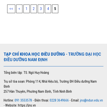
<<
<
1
2
3
4
5
TẠP CHÍ KHOA HỌC ĐIỀU DƯỠNG
- TRƯỜNG ĐẠI HỌC
ĐIỀU DƯỠNG NAM ĐỊNH
Tổng biên tập: TS. Ngô Huy Hoàng
Trụ sở tòa soạn: Phòng 114, Nhà Hiệu bộ, Trường ĐH Điều dưỡng Nam
Định
257 Hàn Thuyên, Phường Nam Định, Tỉnh Ninh Bình
Hotline:
091 3553578
- Điện thoại:
0228 3649666
- Email:
jns@ndun.edu.vn
- Website: https://jns.vn