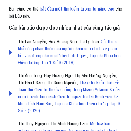
Bạn cũng có thể
bắt đầu một tìm kiếm tương tự nâng cao
cho
bài báo này.
Các bài báo được đọc nhiều nhất của cùng tác giả
Thị Lan Nguyễn, Huy Hoàng Ngô, Thị Ly Trần,
Cải thiện
khả năng nhận thức của người chăm sóc chính về phục
hồi vận đông cho người bệnh đột quỵ.
,
Tạp chí Khoa học
Điều dưỡng: Tập 1 Số 3 (2018)
Thị Ánh Tống, Huy Hoàng Ngô, Thị Mai Hương Nguyễn,
Thị Hân bĐặng, Thị Dung Nguyễn,
Thay đổi kiến thức về
tuân thủ điều trị thuốc chống đông kháng Vitamin K của
người bệnh tim mạch điều trị ngoại trú tại Bệnh viện Đa
khoa tỉnh Nam Địn
,
Tạp chí Khoa học Điều dưỡng: Tập 3
Số 5 (2020)
Thi Thuy Nguyen, Thi Minh Huong Dam,
Medication
adherence in hypertension: A cross-sectional study at