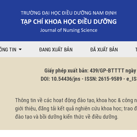
ăng huyết áp điều trị ngoại trú tại Trung tâm y tế Thành phố Yên Bái sau
ÔNG TIN
ĐANG XUẤT BẢN
ĐÃ XUẤT BẢN
Giấy phép xuất bản: 439/GP-BTTTT ngày 1
DOI: 10.54436/jns - ISSN: 2615-9589 - e_ISS
Thông tin về các hoạt động đào tạo, khoa học & công n
giới thiệu, đăng tải kết quả nghiên cứu khoa học; trao
đào tạo và bồi dưỡng kiến thức về điều dưỡng.