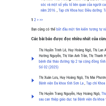
sóc và một số yếu tố liên quan của người cao
năm 2016.
,
Tạp chí Khoa học Điều dưỡng: T
1
2
>
>>
Bạn cũng có thể
bắt đầu một tìm kiếm tương tự n
Các bài báo được đọc nhiều nhất của cùng
Thị Huyền Trinh Lê, Huy Hoàng Ngô, Thị Lan 
Hường Nguyễn, Thị Vân Anh Trần, Thị Thanh
bệnh đái tháo đường típ 2 tại cộng đồng tỉn
Số 02 (2025)
Thị Xuân Lưu, Huy Hoàng Ngô, Thị Mai Phươ
Bệnh viện Đa khoa tỉnh Sơn La
,
Tạp chí Khoa
Thị Huyền Trang Nguyễn, Huy Hoàng Ngô,
Tha
sau can thiệp giáo dục tại Bệnh viện đa kho