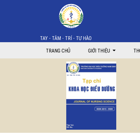
Đánh giá thay đổi tuân thủ điều trị của người bệnh t
TAY - TÂM - TRÍ - TỰ HÀO
TRANG CHỦ
GIỚI THIỆU
TH