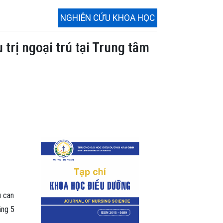
NGHIÊN CỨU KHOA HỌC
 trị ngoại trú tại Trung tâm
u can
áng 5