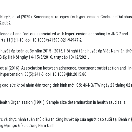
Nury E, et al (2020). Screening strategies for hypertension. Cochrane Databa
2.pub2
alence of and factors associated with hypertension according to JNC 7 and
orts.11(1):1-10. doi: 10.1038/s41598-021-94947-2
 huyết áp toàn quốc năm 2015 - 2016, Hội nghị tăng huyết áp Việt Nam lần thứ
iấy, Hà Nội ngày 14- 15/5/2016, truy cập 10/12/2021.
 N, et al (2016). Association between adherence, treatment satisfaction and ill
hypertension. 30(5):341-5. doi: 10.1038/jhh.2015.86
ng cao sức khoẻ nhân dân trong tình hình mới. Số: 46-NQ/TW ngày 23 tháng 02
lth Organization (1991). Sample size determination in health studies: a
c và thực hành tuân thủ điều trị tăng huyết áp của người cao tuổi tại Bệnh vi
ờng Đại học Điều dưỡng Nam Định.