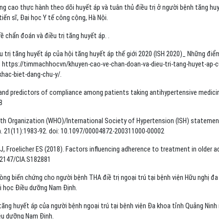
ng cao thực hành theo dõi huyết áp và tuân thủ điều trị ở người bệnh tăng hu
tiến sĩ, Đại học Y tế công cộng, Hà Nội.
 chẩn đoán và điều trị tăng huyết áp. .
 trị tăng huyết áp của hội tăng huyết áp thế giới 2020 (ISH 2020)_ Những điể
, https://timmachhocvn/khuyen-cao-ve-chan-doan-va-dieu-tri-tang-huyet-ap-c
khac-biet-dang-chu-y/.
 and predictors of compliance among patients taking antihypertensive medici
8
th Organization (WHO)/International Society of Hypertension (ISH) statemen
. 21(11):1983-92. doi: 10.1097/00004872-200311000-00002
 Froelicher ES (2018). Factors influencing adherence to treatment in older a
10.2147/CIA.S182881
ng biến chứng cho người bệnh THA điề trị ngoại trú tại bệnh viện Hữu nghị đa
i học Điều dưỡng Nam Định.
tăng huyết áp của người bệnh ngoại trú tại bệnh viện Đa khoa tỉnh Quảng Nin
iều dưỡng Nam Định.