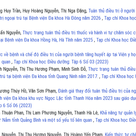
g Huy Trần, Huy Hoàng Nguyễn, Thị Nga Đặng,
Tuân thủ điều trị ở người
 trị ngoại trú tại Bệnh viện Đa khoa Hà Đông năm 2026
,
Tạp chí Khoa họ
hẩn Nguyễn,
Thực trạng tuân thủ điều trị thuốc và hành vi tự chăm sóc 
ú tại Bệnh viện Đa khoa Hồng Hà, Hà Tĩnh năm 2025
,
Tạp chí Khoa học Đi
c về bệnh và chế độ điều trị của người bệnh tăng huyết áp tại Viện y h
n quan
,
Tạp chí Khoa học Điều dưỡng: Tập 6 Số 03 (2023)
h Nguyễn, Thị Thu Hương Phạm, Minh Sinh Đỗ,
Thực trạng tuân thủ điều 
 trú tại bệnh viện Đa khoa tỉnh Quang Ninh năm 2017.
,
Tạp chí Khoa học 
 Phương Thúy Hồ, Văn Sơn Phạm,
Đánh giá thay đổi tuân thủ điều trị của ng
 Bệnh viện Đa khoa khu vực Ngọc Lặc tỉnh Thanh Hóa năm 2023 sau giáo dụ
p 6 Số 06 (2023)
ch Thuận Phan, Thị Lam Phương Nguyễn, Thanh Hà Lê,
Khả năng tự quản l
ự Nẫm tỉnh Quảng Bình và một số yếu tố liên quan
,
Tạp chí Khoa học Điề
âm Nguyễn, Thị Thu Hương Nguyễn, Thị Hoàng Yến Phạm,
Kiến thức tự c