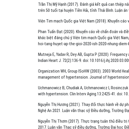
Trần Thị Mỹ Hạnh (2017). Đánh giá kết quả can thiệp nâ
trên 50 tuổi tại huyện Tiền Hải, tỉnh Thái Bình. Luận án 
Viện Tim mạch Quốc gia Việt Nam (2018). Khuyến cáo về
Phan Tuấn Đạt (2020). Khuyến cáo về chẩn đoán và điều
khác biệt đáng chú ý Viện tim mạch Quốc gia Việt Nam
hoi-tang-huyet-ap-the-gioi-2020-ish-2020-nhung-diem-
Mutneja E, Yadav R, Dey AB, Gupta P (2020). Frequency
Indian Heart J. 72(2):136-9. doi: 10.1016/j.ihj.2020.03.00
Organization WH, Group ISoHW (2003). 2003 World Heal
management of hypertension. Journal of hypertension
Uchmanowicz B, Chudiak A, Uchmanowicz I, Rosinczuk J,
with hypertension. Clin Interv Aging.13:2425-41. doi: 
Nguyễn Thị Hương (2021). Thay đổi thực hành về dự phò
Nghệ An 2021. Luận văn thạc sỹ Điều dưỡng, Trường Đạ
Nguyễn Thị Thơm (2017). Thực trạng tuân thủ điều trị 
2017. Luận văn Thạc sỹ điều dưỡng, Trường Đại học Đ