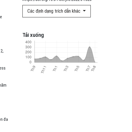
Các định dạng trích dẫn khác
se
Tải xuống
 2,
ness
 năm
ện đa