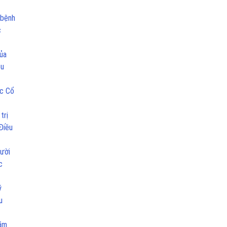
 bệnh
c
của
ều
ọc Cổ
trị
Điều
ười
c
ý
u
hăm