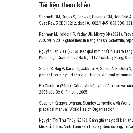
Tài liệu tham khảo
Schmidt BM, Durao S, Toews I, Bavuma CM, Hohlfeld A, 
Syst Rev. 5:CD013212. doi: 10.1002/14651858.CD01321
Rahman M, Halder HR, Yadav UN, Mistry SK (2021). Prev
ACC/AHA 2017 guidelines in Bangladesh. Scientific rep
Nguyễn Lân Việt (2016). Kết quả mới nhất điều tra tăng
Khách sạn Grand Plaza Hà Nội, 117 Trần Duy Hưng, Cầu G
Saarti S, Hajj A, Karam L, Jabbour H, Sarkis A, El Osta
perception in hypertensive patients. Journal of human 
Bộ Chính trị (2005) . Công tác bảo vệ, chăm sóc và nâ
2005 của Bộ Chính trị. . 2005.
Stephen Kaggwa Lwanga, Stanley Lemeshow và World Hea
practical manual: World Health Organization.
Nguyễn Thị Thu Thủy (2018). Đánh giá thay đổi kiến thứ
khoa tỉnh Bắc Ninh. Luận văn thạc sỹ Điều dưỡng, Trư