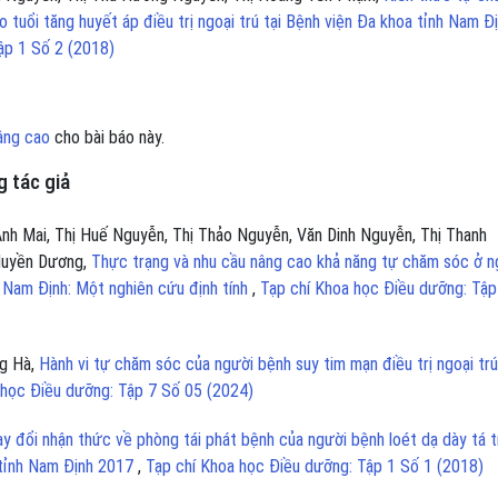
 tuổi tăng huyết áp điều trị ngoại trú tại Bệnh viện Đa khoa tỉnh Nam Đ
ập 1 Số 2 (2018)
âng cao
cho bài báo này.
 tác giả
Anh Mai, Thị Huế Nguyễn, Thị Thảo Nguyễn, Văn Dinh Nguyễn, Thị Thanh
 Huyền Dương,
Thực trạng và nhu cầu nâng cao khả năng tự chăm sóc ở n
h Nam Định: Một nghiên cứu định tính
,
Tạp chí Khoa học Điều dưỡng: Tập
ng Hà,
Hành vi tự chăm sóc của người bệnh suy tim mạn điều trị ngoại trú
 học Điều dưỡng: Tập 7 Số 05 (2024)
y đổi nhận thức về phòng tái phát bệnh của người bệnh loét dạ dày tá 
a tỉnh Nam Định 2017
,
Tạp chí Khoa học Điều dưỡng: Tập 1 Số 1 (2018)