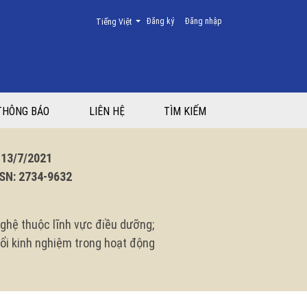
Thay đổi ngôn ngữ. Ngôn ngữ hiện tại là:
Đăng ký
Đăng nhập
Tiếng Việt
 giáo dục sức khỏe
THÔNG BÁO
LIÊN HỆ
TÌM KIẾM
3/7/2021
N: 2734-9632
ghệ thuộc lĩnh vực điều dưỡng;
 đổi kinh nghiệm trong hoạt động