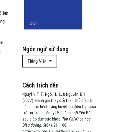
 điểm
áng
ện
Ngôn ngữ sử dụng
c
Tiếng Việt
Cách trích dẫn
Nguyễn, T. T., Ngô, H. H., & Nguyễn, B. H.
(2022). Đánh giá thay đổi tuân thủ điều trị
của người bệnh tăng huyết áp điều trị ngoại
trú tại Trung tâm y tế Thành phố Yên Bái
sau giáo dục sức khỏe.
Tạp Chí Khoa học
Điều dưỡng
,
5
(04), 91–100.
https://doi.org/10.54436/jns.2022.04.528