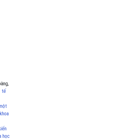
oàng,
Y tế
 một
 khoa
kiến
a học