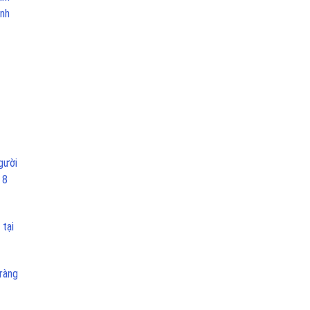
ịnh
gười
 8
 tại
tràng