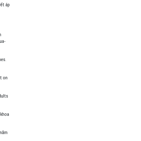
yết áp
m
ua-
nes.
t on
dults
 khoa
h năm