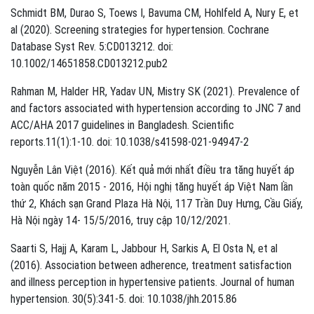
Schmidt BM, Durao S, Toews I, Bavuma CM, Hohlfeld A, Nury E, et
al (2020). Screening strategies for hypertension. Cochrane
Database Syst Rev. 5:CD013212. doi:
10.1002/14651858.CD013212.pub2
Rahman M, Halder HR, Yadav UN, Mistry SK (2021). Prevalence of
and factors associated with hypertension according to JNC 7 and
ACC/AHA 2017 guidelines in Bangladesh. Scientific
reports.11(1):1-10. doi: 10.1038/s41598-021-94947-2
Nguyễn Lân Việt (2016). Kết quả mới nhất điều tra tăng huyết áp
toàn quốc năm 2015 - 2016, Hội nghị tăng huyết áp Việt Nam lần
thứ 2, Khách sạn Grand Plaza Hà Nội, 117 Trần Duy Hưng, Cầu Giấy,
Hà Nội ngày 14- 15/5/2016, truy cập 10/12/2021.
Saarti S, Hajj A, Karam L, Jabbour H, Sarkis A, El Osta N, et al
(2016). Association between adherence, treatment satisfaction
and illness perception in hypertensive patients. Journal of human
hypertension. 30(5):341-5. doi: 10.1038/jhh.2015.86