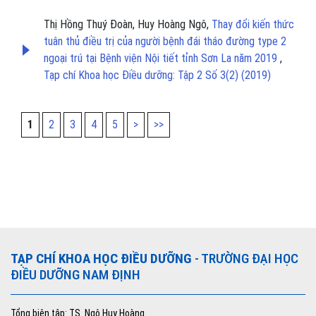
Thị Hồng Thuý Đoàn, Huy Hoàng Ngô,
Thay đổi kiến thức
tuân thủ điều trị của người bệnh đái tháo đường type 2
ngoại trú tại Bệnh viện Nội tiết tỉnh Sơn La năm 2019
,
Tạp chí Khoa học Điều dưỡng: Tập 2 Số 3(2) (2019)
1
2
3
4
5
>
>>
TẠP CHÍ KHOA HỌC ĐIỀU DƯỠNG
- TRƯỜNG ĐẠI HỌC
ĐIỀU DƯỠNG NAM ĐỊNH
Tổng biên tập: TS. Ngô Huy Hoàng