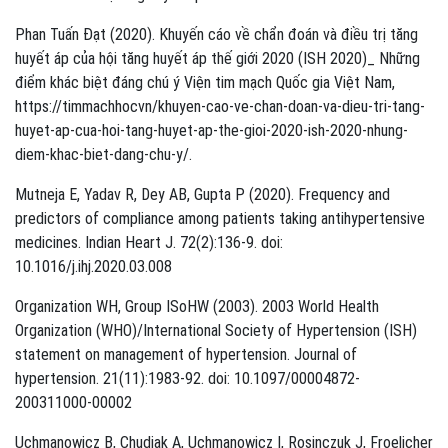
Phan Tuấn Đạt (2020). Khuyến cáo về chẩn đoán và điều trị tăng
huyết áp của hội tăng huyết áp thế giới 2020 (ISH 2020)_ Những
điểm khác biệt đáng chú ý Viện tim mạch Quốc gia Việt Nam,
https://timmachhocvn/khuyen-cao-ve-chan-doan-va-dieu-tri-tang-
huyet-ap-cua-hoi-tang-huyet-ap-the-gioi-2020-ish-2020-nhung-
diem-khac-biet-dang-chu-y/.
Mutneja E, Yadav R, Dey AB, Gupta P (2020). Frequency and
predictors of compliance among patients taking antihypertensive
medicines. Indian Heart J. 72(2):136-9. doi:
10.1016/j.ihj.2020.03.008
Organization WH, Group ISoHW (2003). 2003 World Health
Organization (WHO)/International Society of Hypertension (ISH)
statement on management of hypertension. Journal of
hypertension. 21(11):1983-92. doi: 10.1097/00004872-
200311000-00002
Uchmanowicz B, Chudiak A, Uchmanowicz I, Rosinczuk J, Froelicher