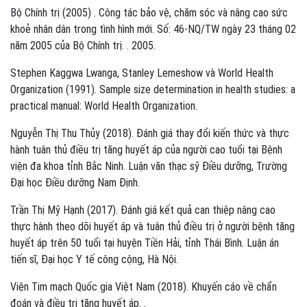
Bộ Chính trị (2005) . Công tác bảo vệ, chăm sóc và nâng cao sức
khoẻ nhân dân trong tình hình mới. Số: 46-NQ/TW ngày 23 tháng 02
năm 2005 của Bộ Chính trị. . 2005.
Stephen Kaggwa Lwanga, Stanley Lemeshow và World Health
Organization (1991). Sample size determination in health studies: a
practical manual: World Health Organization.
Nguyễn Thị Thu Thủy (2018). Đánh giá thay đổi kiến thức và thực
hành tuân thủ điều trị tăng huyết áp của người cao tuổi tại Bệnh
viện đa khoa tỉnh Bắc Ninh. Luận văn thạc sỹ Điều dưỡng, Trường
Đại học Điều dưỡng Nam Định.
Trần Thị Mỹ Hạnh (2017). Đánh giá kết quả can thiệp nâng cao
thực hành theo dõi huyết áp và tuân thủ điều trị ở người bệnh tăng
huyết áp trên 50 tuổi tại huyện Tiền Hải, tỉnh Thái Bình. Luận án
tiến sĩ, Đại học Y tế công cộng, Hà Nội.
Viện Tim mạch Quốc gia Việt Nam (2018). Khuyến cáo về chẩn
đoán và điều trị tăng huyết áp. .