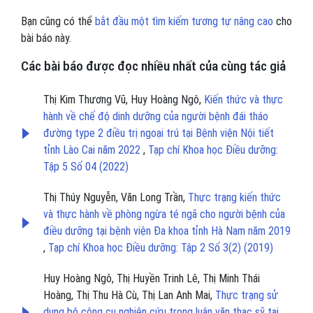
Bạn cũng có thể
bắt đầu một tìm kiếm tương tự nâng cao
cho
bài báo này.
Các bài báo được đọc nhiều nhất của cùng tác giả
Thị Kim Thương Vũ, Huy Hoàng Ngô,
Kiến thức và thực
hành về chế độ dinh dưỡng của người bệnh đái tháo
đường type 2 điều trị ngoại trú tại Bệnh viện Nội tiết
tỉnh Lào Cai năm 2022
,
Tạp chí Khoa học Điều dưỡng:
Tập 5 Số 04 (2022)
Thị Thúy Nguyễn, Văn Long Trần,
Thực trạng kiến thức
và thực hành về phòng ngừa té ngã cho người bệnh của
điều dưỡng tại bệnh viện Đa khoa tỉnh Hà Nam năm 2019
,
Tạp chí Khoa học Điều dưỡng: Tập 2 Số 3(2) (2019)
Huy Hoàng Ngô, Thị Huyền Trinh Lê, Thị Minh Thái
Hoàng, Thị Thu Hà Cù, Thị Lan Anh Mai,
Thực trạng sử
dụng bộ công cụ nghiên cứu trong luận văn thạc sỹ tại